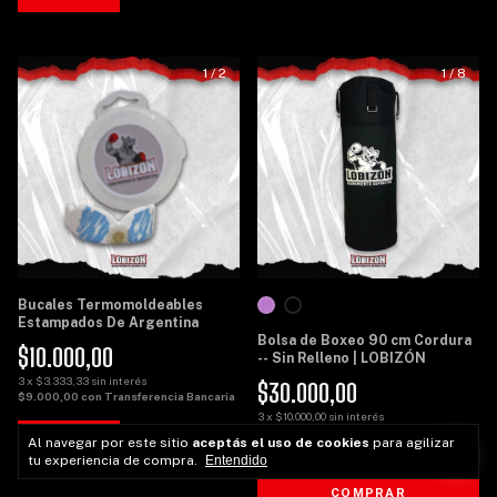
1
/
2
1
/
8
Bucales Termomoldeables
Estampados De Argentina
Bolsa de Boxeo 90 cm Cordura
$10.000,00
-- Sin Relleno | LOBIZÓN
3
x
$3.333,33
sin interés
$30.000,00
$9.000,00
con
Transferencia Bancaria
3
x
$10.000,00
sin interés
$27.000,00
con
Transferencia
Al navegar por este sitio
aceptás el uso de cookies
para agilizar
Bancaria
tu experiencia de compra.
Entendido
COMPRAR