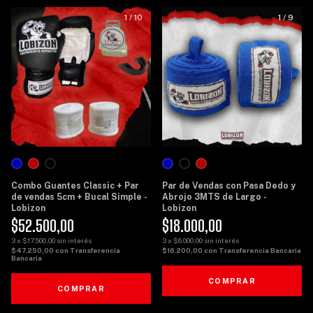
1
/
10
1
/
9
Combo Guantes Classic + Par
Par de Vendas con Pasa Dedo y
de vendas 5cm + Bucal Simple -
Abrojo 3MTS de Largo -
Lobizon
Lobizon
$52.500,00
$18.000,00
3
x
$17.500,00
sin interés
3
x
$6.000,00
sin interés
$47.250,00
con
Transferencia
$16.200,00
con
Transferencia Bancaria
Bancaria
COMPRAR
COMPRAR