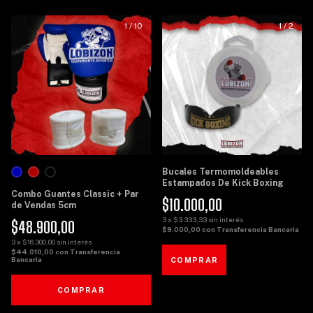
1
/
10
1
/
2
Bucales Termomoldeables
Estampados De Kick Boxing
Combo Guantes Classic + Par
$10.000,00
de Vendas 5cm
3
x
$3.333,33
sin interés
$48.900,00
$9.000,00
con
Transferencia Bancaria
3
x
$16.300,00
sin interés
$44.010,00
con
Transferencia
Bancaria
COMPRAR