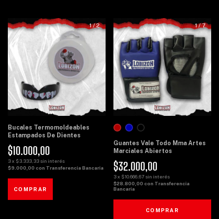
1
/
2
1
/
7
Bucales Termomoldeables
Estampados De Dientes
Guantes Vale Todo Mma Artes
$10.000,00
Marciales Abiertos
3
x
$3.333,33
sin interés
$32.000,00
$9.000,00
con
Transferencia Bancaria
3
x
$10.666,67
sin interés
$28.800,00
con
Transferencia
Bancaria
COMPRAR