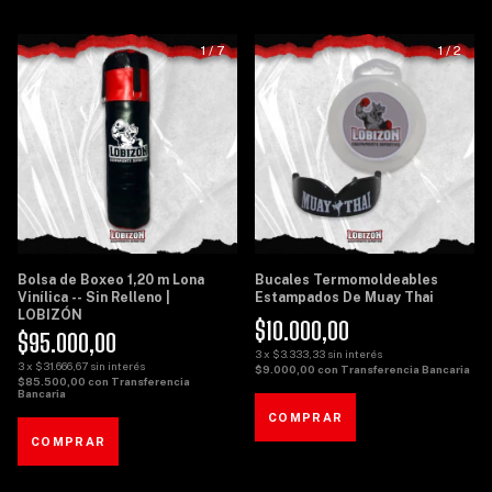
1
/
7
1
/
2
Bolsa de Boxeo 1,20 m Lona
Bucales Termomoldeables
Vinílica -- Sin Relleno |
Estampados De Muay Thai
LOBIZÓN
$10.000,00
$95.000,00
3
x
$3.333,33
sin interés
3
x
$31.666,67
sin interés
$9.000,00
con
Transferencia Bancaria
$85.500,00
con
Transferencia
Bancaria