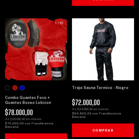
1
/
10
1
/
8
Traje Sauna Termico - Negro
Combo Guantes Foco +
$72.000,00
Guantes Boxeo Lobizon
3
x
$24.000,00
sin interés
$78.000,00
$64.800,00
con
Transferencia
Bancaria
3
x
$26.000,00
sin interés
$70.200,00
con
Transferencia
Bancaria
COMPRAR