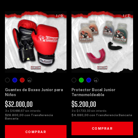
1
/
9
1
/
7
+1
+1
Guantes de Boxeo Junior para
Protector Bucal Junior
Niños
Termomoldeable
$32.000,00
$5.200,00
3
x
$10.666,67
sin interés
3
x
$1.733,33
sin interés
$28.800,00
con
Transferencia
$4.680,00
con
Transferencia Bancaria
Bancaria
COMPRAR
COMPRAR