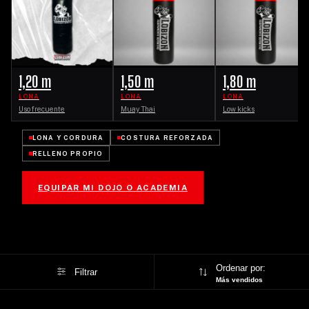
1,20 m
1,50 m
1,80 m
LONA
LONA
LONA
Uso frecuente
Muay Thai
Low kicks
LONA Y CORDURA
COSTURA REFORZADA
RELLENO PROPIO
EQUIPAR MI DOJO O ACADEMIA
Ordenar por:
Filtrar
Más vendidos