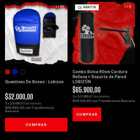
1
/
10
1
/
9
GRATIS
Combo Bolsa 90cm Cordura
Rellena + Soporte de Pared
Guantines De Boxeo - Lobizon
LOBIZÓN
$65.900,00
$32.000,00
3
x
$21.966,67
sin interés
$59.310,00
con
Transferencia Bancaria
3
x
$10.666,67
sin interés
$28.800,00
con
Transferencia
Bancaria
COMPRAR