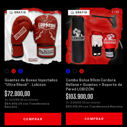
1
/
10
1
/
10
GRATIS
GRATIS
Guantes de Boxeo Inyectados
Combo Bolsa 90cm Cordura
"Ultra Shock" - Lobizon
Rellena + Guantes + Soporte de
Pared LOBIZÓN
$72.000,00
$103.900,00
3
x
$24.000,00
sin interés
3
x
$34.633,33
sin interés
$64.800,00
con
Transferencia
$93.510,00
con
Transferencia Bancaria
Bancaria
COMPRAR
COMPRAR