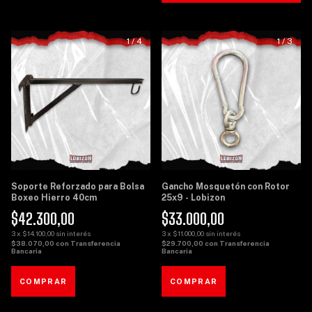
1
/
4
1
/
3
Soporte Reforzado para Bolsa
Gancho Mosquetón con Rotor
Boxeo Hierro 40cm
25x9 - Lobizon
$42.300,00
$33.000,00
3
x
$14.100,00
sin interés
3
x
$11.000,00
sin interés
$38.070,00
con
Transferencia
$29.700,00
con
Transferencia
Bancaria
Bancaria