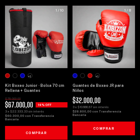
1
/
10
1
/
8
+1
+1
Kit Boxeo Junior · Bolsa 70 cm
Guantes de Boxeo JR para
Rellena + Guantes
Niños
$32.000,00
$78.000,00
$67.000,00
14
% OFF
3
x
$10.666,67
sin interés
3
x
$22.333,33
sin interés
$28.800,00
con
Transferencia
Bancaria
$60.300,00
con
Transferencia
Bancaria
COMPRAR
COMPRAR