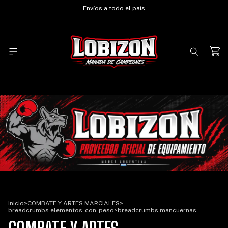
Envíos a todo el país
Inicio
>
COMBATE Y ARTES MARCIALES
>
breadcrumbs.elementos-con-peso
>
breadcrumbs.mancuernas