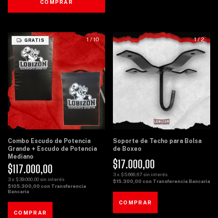
COMPRAR
1
/
10
1
/
2
GRATIS
Combo Escudo de Potencia
Soporte de Techo para Bolsa
Grande + Escudo de Potencia
de Boxeo
Mediano
$17.000,00
$117.000,00
3
x
$5.666,67
sin interés
3
x
$39.000,00
sin interés
$15.300,00
con
Transferencia Bancaria
$105.300,00
con
Transferencia
Bancaria