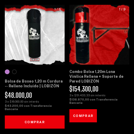
1
/
6
1
/
9
Combo Bolsa 1,20m Lona
Vinílica Rellena + Soporte de
Bolsa de Boxeo 1,20 m Cordura
Pared LOBIZÓN
-- Relleno Incluido | LOBIZÓN
$154.300,00
$48.000,00
3
x
$51.433,33
sin interés
$138.870,00
con
Transferencia
3
x
$16.000,00
sin interés
Bancaria
$43.200,00
con
Transferencia
Bancaria
COMPRAR