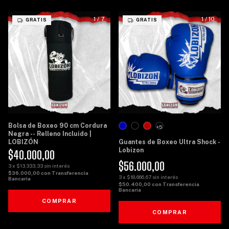
1
/
7
1
/
10
GRATIS
GRATIS
Bolsa de Boxeo 90 cm Cordura
+5
Negra -- Relleno Incluido |
LOBIZÓN
Guantes de Boxeo Ultra Shock -
Lobizon
$40.000,00
$56.000,00
3
x
$13.333,33
sin interés
$36.000,00
con
Transferencia
3
x
$18.666,67
sin interés
Bancaria
$50.400,00
con
Transferencia
Bancaria
COMPRAR
COMPRAR