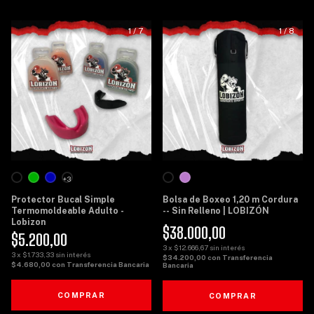
1
/
7
1
/
8
+3
Protector Bucal Simple
Bolsa de Boxeo 1,20 m Cordura
Termomoldeable Adulto -
-- Sin Relleno | LOBIZÓN
Lobizon
$38.000,00
$5.200,00
3
x
$12.666,67
sin interés
3
x
$1.733,33
sin interés
$34.200,00
con
Transferencia
$4.680,00
con
Transferencia Bancaria
Bancaria
COMPRAR
COMPRAR