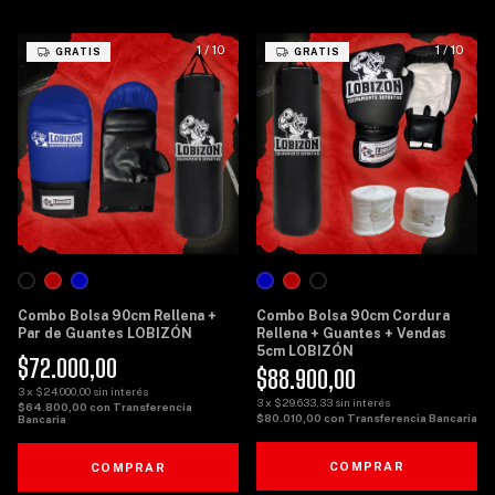
1
/
10
1
/
10
GRATIS
GRATIS
Combo Bolsa 90cm Rellena +
Combo Bolsa 90cm Cordura
Par de Guantes LOBIZÓN
Rellena + Guantes + Vendas
5cm LOBIZÓN
$72.000,00
$88.900,00
3
x
$24.000,00
sin interés
3
x
$29.633,33
sin interés
$64.800,00
con
Transferencia
$80.010,00
con
Transferencia Bancaria
Bancaria
COMPRAR
COMPRAR