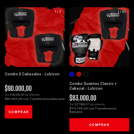
1
/
7
1
/
10
Combo 2 Cabezales - Lobizon
Combo Guantes Classic +
$90.000,00
Cabezal - Lobizon
3
x
$30.000,00
sin interés
$83.000,00
$81.000,00
con
Transferencia Bancaria
3
x
$27.666,67
sin interés
$74.700,00
con
Transferencia
Bancaria
COMPRAR