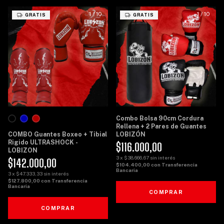
1
/
10
1
/
10
GRATIS
GRATIS
Combo Bolsa 90cm Cordura
Rellena + 2 Pares de Guantes
COMBO Guantes Boxeo + Tibial
LOBIZÓN
Rigido ULTRASHOCK -
$116.000,00
LOBIZON
3
x
$38.666,67
sin interés
$142.000,00
$104.400,00
con
Transferencia
Bancaria
3
x
$47.333,33
sin interés
$127.800,00
con
Transferencia
Bancaria
COMPRAR
COMPRAR