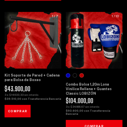
1
/
7
1
/
10
Kit Soporte de Pared + Cadena
para Bolsa de Boxeo
Combo Bolsa 1,20m Lona
$43.900,00
Vinílica Rellena + Guantes
Classic LOBIZÓN
3
x
$14.633,33
sin interés
$104.000,00
$39.510,00
con
Transferencia Bancaria
3
x
$34.666,67
sin interés
$93.600,00
con
Transferencia
Bancaria
COMPRAR