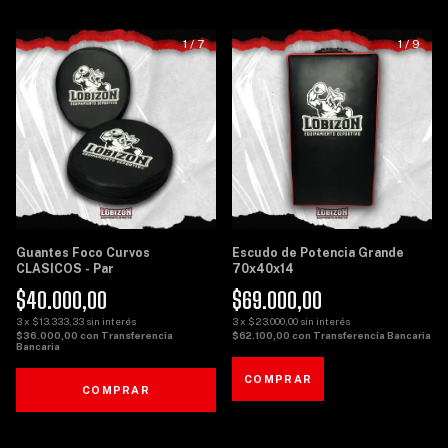
1
/
7
1
/
9
Guantes Foco Curvos
Escudo de Potencia Grande
CLASICOS - Par
70x40x14
$40.000,00
$69.000,00
3
x
$13.333,33
sin interés
3
x
$23.000,00
sin interés
$36.000,00
con
Transferencia
$62.100,00
con
Transferencia Bancaria
Bancaria
COMPRAR