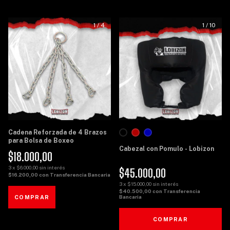
1
/
4
1
/
10
Cadena Reforzada de 4 Brazos
para Bolsa de Boxeo
Cabezal con Pomulo - Lobizon
$18.000,00
3
x
$6.000,00
sin interés
$45.000,00
$16.200,00
con
Transferencia Bancaria
3
x
$15.000,00
sin interés
$40.500,00
con
Transferencia
Bancaria
COMPRAR