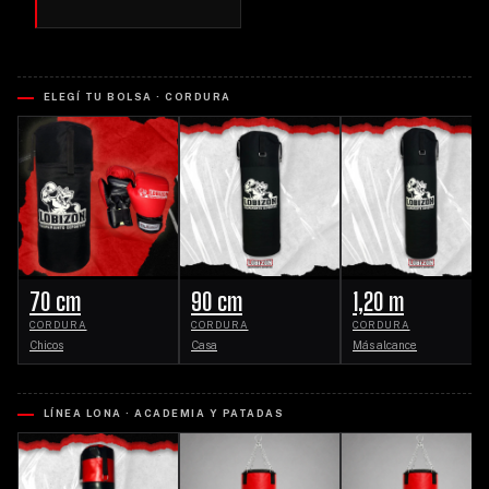
ELEGÍ TU BOLSA · CORDURA
70 cm
90 cm
1,20 m
CORDURA
CORDURA
CORDURA
Chicos
Casa
Más alcance
LÍNEA LONA · ACADEMIA Y PATADAS