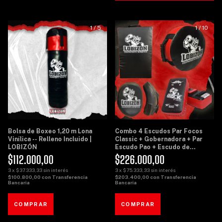
1
/
5
1
/
10
Bolsa de Boxeo 1,20 m Lona
Combo 4 Escudos Par Focos
Vinílica -- Relleno Incluido |
Classic + Gobernadora + Par
LOBIZÓN
Escudo Pao + Escudo de
Potencia Grande - Lobizon
$112.000,00
$226.000,00
3
x
$37.333,33
sin interés
3
x
$75.333,33
sin interés
$100.800,00
con
Transferencia
$203.400,00
con
Transferencia
Bancaria
Bancaria