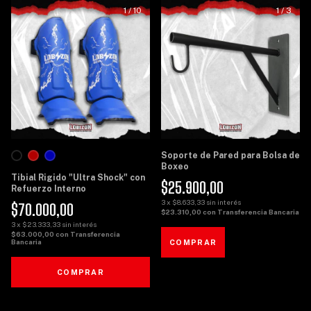
1
/
10
1
/
3
Soporte de Pared para Bolsa de
Boxeo
Tibial Rigido "Ultra Shock" con
$25.900,00
Refuerzo Interno
3
x
$8.633,33
sin interés
$70.000,00
$23.310,00
con
Transferencia Bancaria
3
x
$23.333,33
sin interés
$63.000,00
con
Transferencia
Bancaria
COMPRAR