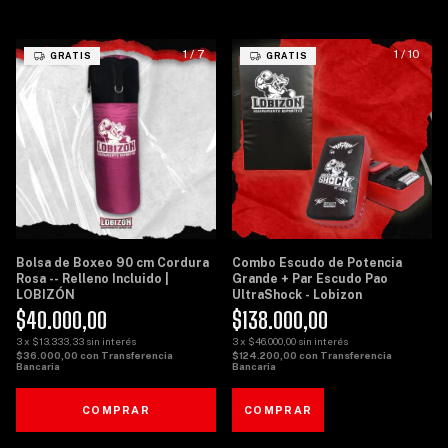
1
/
7
1
/
10
GRATIS
GRATIS
Bolsa de Boxeo 90 cm Cordura
Combo Escudo de Potencia
Rosa -- Relleno Incluido |
Grande + Par Escudo Pao
LOBIZÓN
UltraShock - Lobizon
$40.000,00
$138.000,00
3
x
$13.333,33
sin interés
3
x
$46.000,00
sin interés
$36.000,00
con
Transferencia
$124.200,00
con
Transferencia
Bancaria
Bancaria
COMPRAR