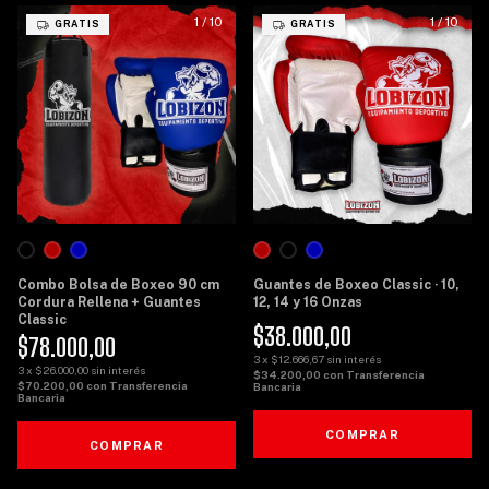
1
/
10
1
/
10
GRATIS
GRATIS
Combo Bolsa de Boxeo 90 cm
Guantes de Boxeo Classic · 10,
Cordura Rellena + Guantes
12, 14 y 16 Onzas
Classic
$38.000,00
$78.000,00
3
x
$12.666,67
sin interés
3
x
$26.000,00
sin interés
$34.200,00
con
Transferencia
$70.200,00
con
Transferencia
Bancaria
Bancaria
COMPRAR
COMPRAR