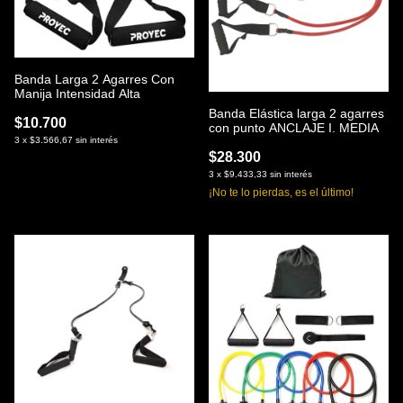
Banda Larga 2 Agarres Con
Manija Intensidad Alta
Banda Elástica larga 2 agarres
$10.700
con punto ANCLAJE I. MEDIA
3
x
$3.566,67
sin interés
$28.300
3
x
$9.433,33
sin interés
¡No te lo pierdas, es el último!