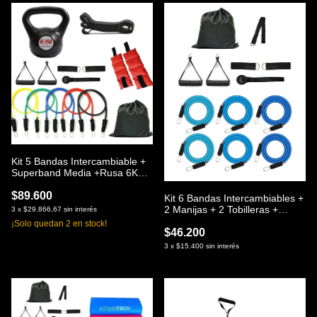
Kit 5 Bandas Intercambiable +
Superband Media +Rusa 6Kg +
Par Tobillera 2Kg
$89.600
Kit 6 Bandas Intercambiables +
2 Manijas + 2 Tobilleras +
3
x
$29.866,67
sin interés
Anclaje Puerta + Bolso
¡Solo quedan
2
en stock!
$46.200
3
x
$15.400
sin interés