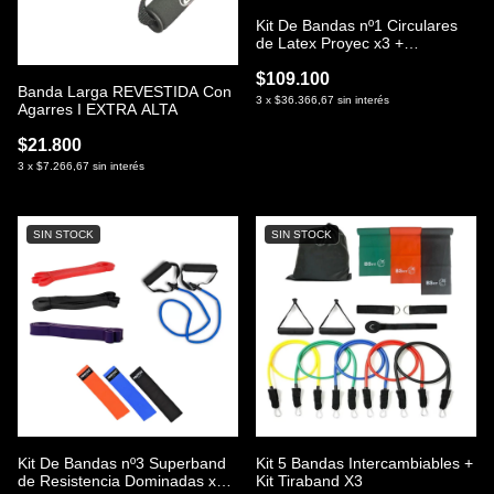
Kit De Bandas nº1 Circulares
de Latex Proyec x3 +
Superband Resistencia x3 + 5
Bandas Intercambiables con
$109.100
Banda Larga REVESTIDA Con
Accesorios
3
x
$36.366,67
sin interés
Agarres I EXTRA ALTA
$21.800
3
x
$7.266,67
sin interés
SIN STOCK
SIN STOCK
Kit De Bandas nº3 Superband
Kit 5 Bandas Intercambiables +
de Resistencia Dominadas x3
Kit Tiraband X3