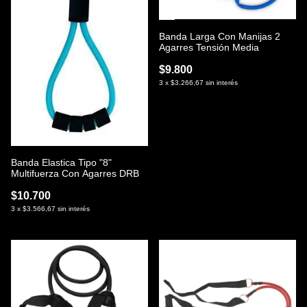
Banda Larga Con Manijas 2
Agarres Tensión Media
$9.800
3
x
$3.266,67
sin interés
Banda Elastica Tipo "8"
Multifuerza Con Agarres DRB
$10.700
3
x
$3.566,67
sin interés