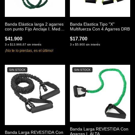
Banda Elástica larga 2 agarres
Banda Elastica Tipo "X"
con punto Fijo Anclaje I. Media
Multifuerza Con 4 Agarres DRB
Revestida
$41.900
$17.700
3
x
$13.966,67
sin interés
3
x
$5.900
sin interés
¡No te lo pierdas, es el último!
SIN STOCK
SIN STOCK
Banda Larga REVESTIDA Con
Banda Larga REVESTIDA Con
Agarres I. ALTA