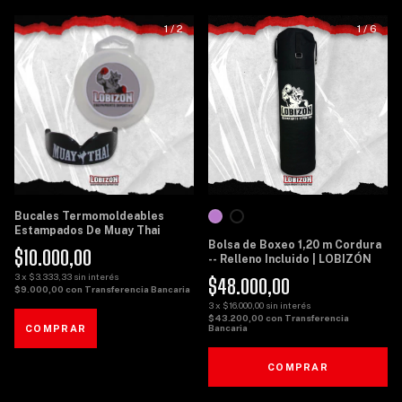
1
/
2
1
/
6
Bucales Termomoldeables
Estampados De Muay Thai
Bolsa de Boxeo 1,20 m Cordura
$10.000,00
-- Relleno Incluido | LOBIZÓN
3
x
$3.333,33
sin interés
$48.000,00
$9.000,00
con
Transferencia Bancaria
3
x
$16.000,00
sin interés
$43.200,00
con
Transferencia
Bancaria
COMPRAR