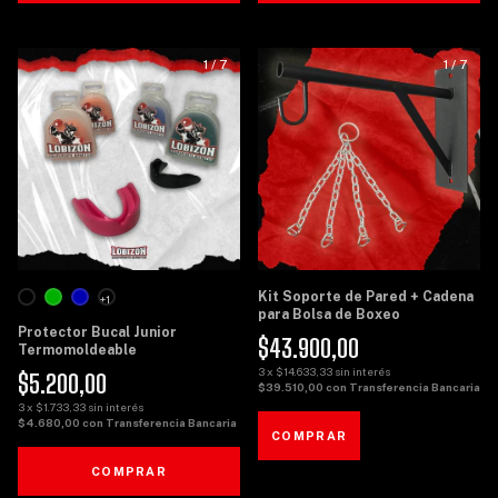
1
/
7
1
/
7
Kit Soporte de Pared + Cadena
+1
para Bolsa de Boxeo
Protector Bucal Junior
$43.900,00
Termomoldeable
3
x
$14.633,33
sin interés
$5.200,00
$39.510,00
con
Transferencia Bancaria
3
x
$1.733,33
sin interés
$4.680,00
con
Transferencia Bancaria
COMPRAR