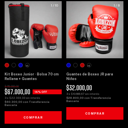
1
/
10
1
/
8
+1
+1
Kit Boxeo Junior · Bolsa 70 cm
Guantes de Boxeo JR para
Rellena + Guantes
Niños
$32.000,00
$78.000,00
$67.000,00
14
% OFF
3
x
$10.666,67
sin interés
3
x
$22.333,33
sin interés
$28.800,00
con
Transferencia
Bancaria
$60.300,00
con
Transferencia
Bancaria
COMPRAR
COMPRAR