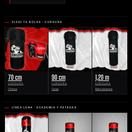
ELEGÍ TU BOLSA · CORDURA
70 cm
90 cm
1,20 m
CORDURA
CORDURA
CORDURA
Chicos
Casa
Más alcance
LÍNEA LONA · ACADEMIA Y PATADAS