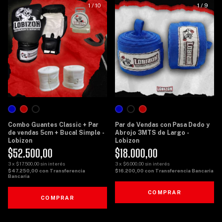
1
/
10
1
/
9
Combo Guantes Classic + Par
Par de Vendas con Pasa Dedo y
de vendas 5cm + Bucal Simple -
Abrojo 3MTS de Largo -
Lobizon
Lobizon
$52.500,00
$18.000,00
3
x
$17.500,00
sin interés
3
x
$6.000,00
sin interés
$47.250,00
con
Transferencia
$16.200,00
con
Transferencia Bancaria
Bancaria
COMPRAR
COMPRAR