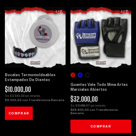
1
/
2
1
/
7
Bucales Termomoldeables
Estampados De Dientes
Guantes Vale Todo Mma Artes
$10.000,00
Marciales Abiertos
3
x
$3.333,33
sin interés
$32.000,00
$9.000,00
con
Transferencia Bancaria
3
x
$10.666,67
sin interés
$28.800,00
con
Transferencia
Bancaria
COMPRAR