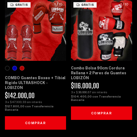
1
/
10
1
/
10
GRATIS
GRATIS
Combo Bolsa 90cm Cordura
Rellena + 2 Pares de Guantes
COMBO Guantes Boxeo + Tibial
LOBIZÓN
Rigido ULTRASHOCK -
$116.000,00
LOBIZON
3
x
$38.666,67
sin interés
$142.000,00
$104.400,00
con
Transferencia
Bancaria
3
x
$47.333,33
sin interés
$127.800,00
con
Transferencia
Bancaria
COMPRAR
COMPRAR