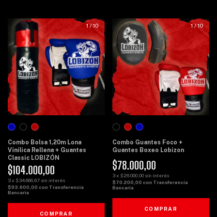
1
/
10
1
/
10
Combo Bolsa 1,20m Lona
Combo Guantes Foco +
Vinílica Rellena + Guantes
Guantes Boxeo Lobizon
Classic LOBIZÓN
$78.000,00
$104.000,00
3
x
$26.000,00
sin interés
3
x
$34.666,67
sin interés
$70.200,00
con
Transferencia
$93.600,00
con
Transferencia
Bancaria
Bancaria
COMPRAR
COMPRAR