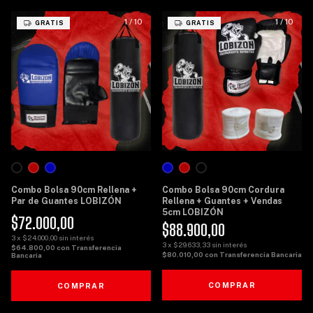
1
/
10
1
/
10
GRATIS
GRATIS
Combo Bolsa 90cm Rellena +
Combo Bolsa 90cm Cordura
Par de Guantes LOBIZÓN
Rellena + Guantes + Vendas
5cm LOBIZÓN
$72.000,00
$88.900,00
3
x
$24.000,00
sin interés
3
x
$29.633,33
sin interés
$64.800,00
con
Transferencia
$80.010,00
con
Transferencia Bancaria
Bancaria
COMPRAR
COMPRAR