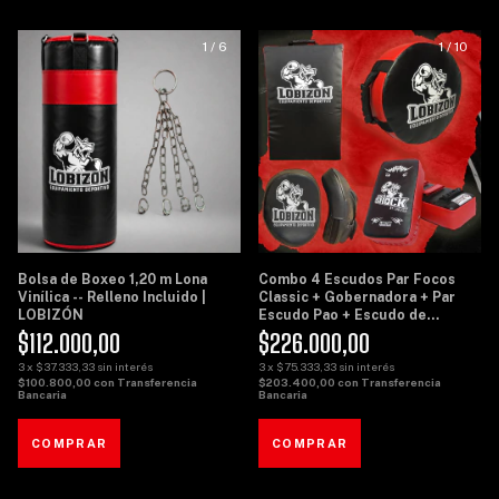
1
/
6
1
/
10
Bolsa de Boxeo 1,20 m Lona
Combo 4 Escudos Par Focos
Vinílica -- Relleno Incluido |
Classic + Gobernadora + Par
LOBIZÓN
Escudo Pao + Escudo de
Potencia Grande - Lobizon
$112.000,00
$226.000,00
3
x
$37.333,33
sin interés
3
x
$75.333,33
sin interés
$100.800,00
con
Transferencia
$203.400,00
con
Transferencia
Bancaria
Bancaria