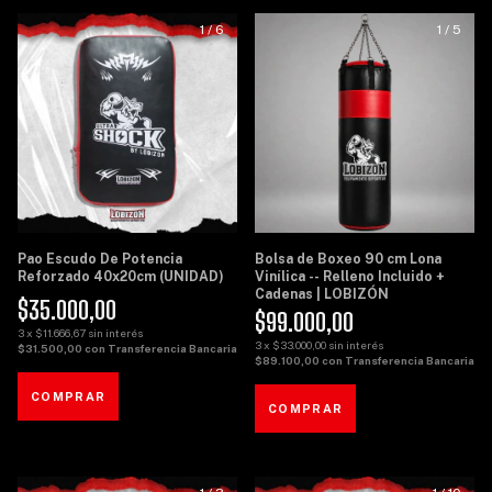
1
/
6
1
/
5
Pao Escudo De Potencia
Bolsa de Boxeo 90 cm Lona
Reforzado 40x20cm (UNIDAD)
Vinílica -- Relleno Incluido +
Cadenas | LOBIZÓN
$35.000,00
$99.000,00
3
x
$11.666,67
sin interés
3
x
$33.000,00
sin interés
$31.500,00
con
Transferencia Bancaria
$89.100,00
con
Transferencia Bancaria