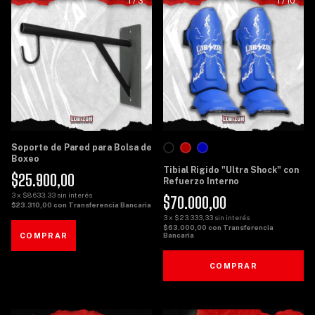
1
/
3
1
/
10
Soporte de Pared para Bolsa de
Boxeo
Tibial Rigido "Ultra Shock" con
$25.900,00
Refuerzo Interno
3
x
$8.633,33
sin interés
$70.000,00
$23.310,00
con
Transferencia Bancaria
3
x
$23.333,33
sin interés
$63.000,00
con
Transferencia
Bancaria
COMPRAR