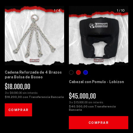
1
/
4
1
/
10
Cadena Reforzada de 4 Brazos
para Bolsa de Boxeo
Cabezal con Pomulo - Lobizon
$18.000,00
3
x
$6.000,00
sin interés
$45.000,00
$16.200,00
con
Transferencia Bancaria
3
x
$15.000,00
sin interés
$40.500,00
con
Transferencia
Bancaria
COMPRAR