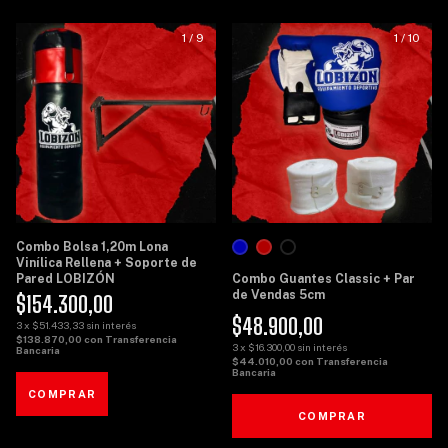
1
/
9
1
/
10
Combo Bolsa 1,20m Lona
Vinílica Rellena + Soporte de
Pared LOBIZÓN
Combo Guantes Classic + Par
de Vendas 5cm
$154.300,00
$48.900,00
3
x
$51.433,33
sin interés
$138.870,00
con
Transferencia
3
x
$16.300,00
sin interés
Bancaria
$44.010,00
con
Transferencia
Bancaria
COMPRAR