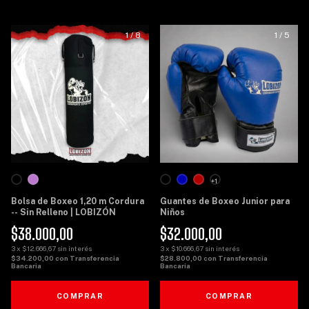
1
/
8
1
/
5
+1
Bolsa de Boxeo 1,20 m Cordura
Guantes de Boxeo Junior para
-- Sin Relleno | LOBIZÓN
Niños
$38.000,00
$32.000,00
3
x
$12.666,67
sin interés
3
x
$10.666,67
sin interés
$34.200,00
con
Transferencia
$28.800,00
con
Transferencia
Bancaria
Bancaria
COMPRAR
COMPRAR