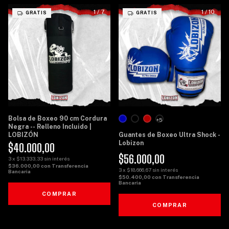
1
/
7
1
/
10
GRATIS
GRATIS
Bolsa de Boxeo 90 cm Cordura
+5
Negra -- Relleno Incluido |
LOBIZÓN
Guantes de Boxeo Ultra Shock -
Lobizon
$40.000,00
$56.000,00
3
x
$13.333,33
sin interés
$36.000,00
con
Transferencia
3
x
$18.666,67
sin interés
Bancaria
$50.400,00
con
Transferencia
Bancaria
COMPRAR
COMPRAR