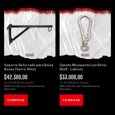
1
/
4
1
/
3
Soporte Reforzado para Bolsa
Gancho Mosquetón con Rotor
Boxeo Hierro 40cm
25x9 - Lobizon
$42.300,00
$33.000,00
3
x
$14.100,00
sin interés
3
x
$11.000,00
sin interés
$38.070,00
con
Transferencia
$29.700,00
con
Transferencia
Bancaria
Bancaria