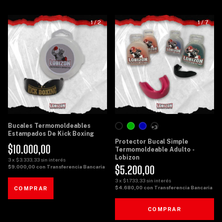
1
/
2
1
/
7
Bucales Termomoldeables
+3
Estampados De Kick Boxing
Protector Bucal Simple
$10.000,00
Termomoldeable Adulto -
Lobizon
3
x
$3.333,33
sin interés
$5.200,00
$9.000,00
con
Transferencia Bancaria
3
x
$1.733,33
sin interés
$4.680,00
con
Transferencia Bancaria
COMPRAR