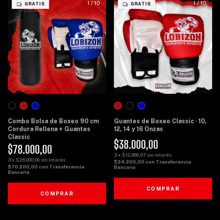
1
/
10
1
/
10
GRATIS
GRATIS
Combo Bolsa de Boxeo 90 cm
Guantes de Boxeo Classic · 10,
Cordura Rellena + Guantes
12, 14 y 16 Onzas
Classic
$38.000,00
$78.000,00
3
x
$12.666,67
sin interés
3
x
$26.000,00
sin interés
$34.200,00
con
Transferencia
$70.200,00
con
Transferencia
Bancaria
Bancaria
COMPRAR
COMPRAR