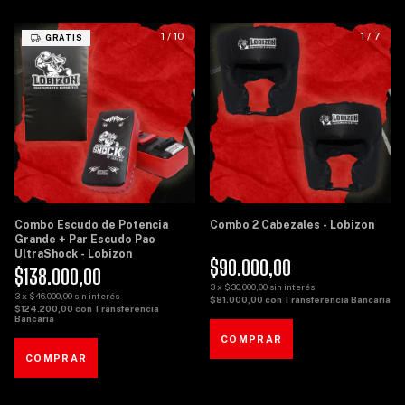
1
/
10
1
/
7
GRATIS
Combo Escudo de Potencia
Combo 2 Cabezales - Lobizon
Grande + Par Escudo Pao
UltraShock - Lobizon
$90.000,00
$138.000,00
3
x
$30.000,00
sin interés
3
x
$46.000,00
sin interés
$81.000,00
con
Transferencia Bancaria
$124.200,00
con
Transferencia
Bancaria