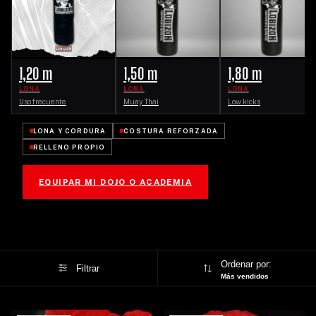
1,20 m
1,50 m
1,80 m
LONA
LONA
LONA
Uso frecuente
Muay Thai
Low kicks
LONA Y CORDURA
COSTURA REFORZADA
RELLENO PROPIO
EQUIPAR MI DOJO O ACADEMIA
Ordenar por:
Filtrar
Más vendidos