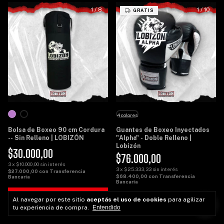
1
/
8
1
/
10
GRATIS
4 colores
Bolsa de Boxeo 90 cm Cordura
Guantes de Boxeo Inyectados
-- Sin Relleno | LOBIZÓN
"Alpha" - Doble Relleno |
Lobizón
$30.000,00
$76.000,00
3
x
$10.000,00
sin interés
3
x
$25.333,33
sin interés
$27.000,00
con
Transferencia
$68.400,00
con
Transferencia
Bancaria
Bancaria
COMPRAR
Al navegar por este sitio
aceptás el uso de cookies
para agilizar
COMPRAR
tu experiencia de compra.
Entendido