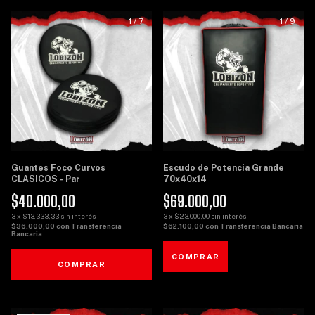
1
/
7
1
/
9
Guantes Foco Curvos
Escudo de Potencia Grande
CLASICOS - Par
70x40x14
$40.000,00
$69.000,00
3
x
$13.333,33
sin interés
3
x
$23.000,00
sin interés
$36.000,00
con
Transferencia
$62.100,00
con
Transferencia Bancaria
Bancaria
COMPRAR