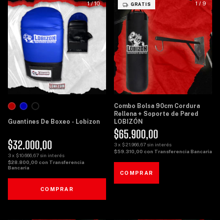
1
/
10
1
/
9
GRATIS
Combo Bolsa 90cm Cordura
Rellena + Soporte de Pared
Guantines De Boxeo - Lobizon
LOBIZÓN
$65.900,00
$32.000,00
3
x
$21.966,67
sin interés
$59.310,00
con
Transferencia Bancaria
3
x
$10.666,67
sin interés
$28.800,00
con
Transferencia
Bancaria
COMPRAR