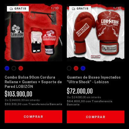
1
/
10
1
/
10
GRATIS
GRATIS
Combo Bolsa 90cm Cordura
Guantes de Boxeo Inyectados
Rellena + Guantes + Soporte de
"Ultra Shock" - Lobizon
Pared LOBIZÓN
$72.000,00
$103.900,00
3
x
$24.000,00
sin interés
3
x
$34.633,33
sin interés
$64.800,00
con
Transferencia
$93.510,00
con
Transferencia Bancaria
Bancaria
COMPRAR
COMPRAR