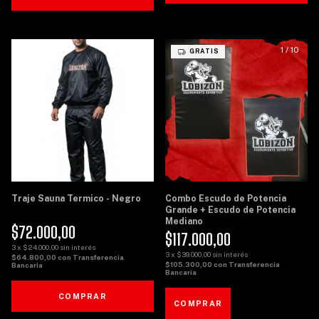
1
/
8
1
/
10
GRATIS
Traje Sauna Termico - Negro
Combo Escudo de Potencia
Grande + Escudo de Potencia
Mediano
$72.000,00
$117.000,00
3
x
$24.000,00
sin interés
3
x
$39.000,00
sin interés
$64.800,00
con
Transferencia
$105.300,00
con
Transferencia
Bancaria
Bancaria
COMPRAR