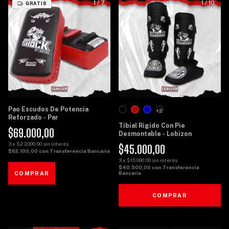
1
/
7
1
/
10
GRATIS
Pao Escudos De Potencia
+2
Reforzado - Par
Tibial Rigido Con Pie
$69.000,00
Desmontable - Lobizon
3
x
$23.000,00
sin interés
$45.000,00
$62.100,00
con
Transferencia Bancaria
3
x
$15.000,00
sin interés
$40.500,00
con
Transferencia
Bancaria
COMPRAR