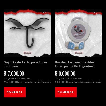
1
/
2
1
/
2
Soporte de Techo para Bolsa
Bucales Termomoldeables
de Boxeo
Estampados De Argentina
$17.000,00
$10.000,00
3
x
$5.666,67
sin interés
3
x
$3.333,33
sin interés
$15.300,00
con
Transferencia Bancaria
$9.000,00
con
Transferencia Bancaria