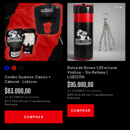
1
/
10
1
/
4
Bolsa de Boxeo 1,20 m Lona
Vinílica -- Sin Relleno |
Combo Guantes Classic +
LOBIZÓN
Cabezal - Lobizon
$95.000,00
$83.000,00
3
x
$31.666,67
sin interés
$85.500,00
con
Transferencia
3
x
$27.666,67
sin interés
Bancaria
$74.700,00
con
Transferencia
Bancaria
COMPRAR