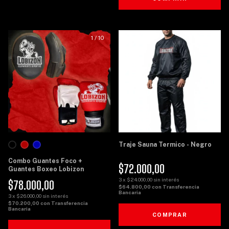
1
/
10
1
/
8
Traje Sauna Termico - Negro
Combo Guantes Foco +
$72.000,00
Guantes Boxeo Lobizon
3
x
$24.000,00
sin interés
$78.000,00
$64.800,00
con
Transferencia
Bancaria
3
x
$26.000,00
sin interés
$70.200,00
con
Transferencia
Bancaria
COMPRAR