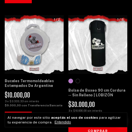
1
/
2
1
/
8
Bucales Termomoldeables
Estampados De Argentina
Bolsa de Boxeo 90 cm Cordura
$10.000,00
-- Sin Relleno | LOBIZÓN
3
x
$3.333,33
sin interés
$30.000,00
$9.000,00
con
Transferencia Bancaria
3
x
$10.000,00
sin interés
$27.000,00
con
Transferencia
Al navegar por este sitio
aceptás el uso de cookies
para agilizar
Bancaria
tu experiencia de compra.
Entendido
COMPRAR