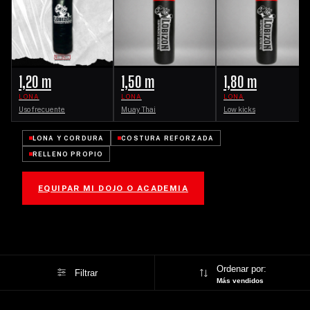
1,20 m
1,50 m
1,80 m
LONA
LONA
LONA
Uso frecuente
Muay Thai
Low kicks
LONA Y CORDURA
COSTURA REFORZADA
RELLENO PROPIO
EQUIPAR MI DOJO O ACADEMIA
Ordenar por:
Filtrar
Más vendidos