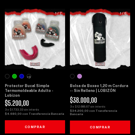
1
/
7
1
/
8
+3
Protector Bucal Simple
Bolsa de Boxeo 1,20 m Cordura
Termomoldeable Adulto -
-- Sin Relleno | LOBIZÓN
Lobizon
$38.000,00
$5.200,00
3
x
$12.666,67
sin interés
3
x
$1.733,33
sin interés
$34.200,00
con
Transferencia
$4.680,00
con
Transferencia Bancaria
Bancaria
COMPRAR
COMPRAR