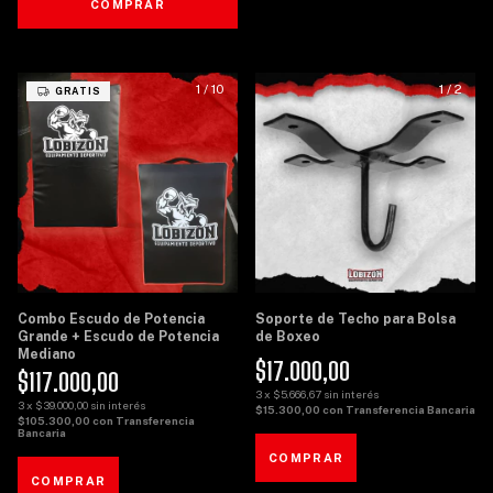
COMPRAR
1
/
10
1
/
2
GRATIS
Combo Escudo de Potencia
Soporte de Techo para Bolsa
Grande + Escudo de Potencia
de Boxeo
Mediano
$17.000,00
$117.000,00
3
x
$5.666,67
sin interés
3
x
$39.000,00
sin interés
$15.300,00
con
Transferencia Bancaria
$105.300,00
con
Transferencia
Bancaria