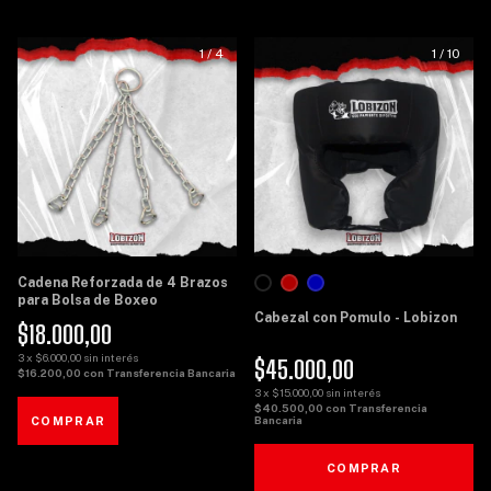
1
/
4
1
/
10
Cadena Reforzada de 4 Brazos
para Bolsa de Boxeo
Cabezal con Pomulo - Lobizon
$18.000,00
3
x
$6.000,00
sin interés
$45.000,00
$16.200,00
con
Transferencia Bancaria
3
x
$15.000,00
sin interés
$40.500,00
con
Transferencia
Bancaria
COMPRAR