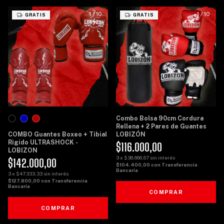
1
/
10
1
/
10
GRATIS
GRATIS
Combo Bolsa 90cm Cordura
Rellena + 2 Pares de Guantes
COMBO Guantes Boxeo + Tibial
LOBIZÓN
Rigido ULTRASHOCK -
$116.000,00
LOBIZON
3
x
$38.666,67
sin interés
$142.000,00
$104.400,00
con
Transferencia
Bancaria
3
x
$47.333,33
sin interés
$127.800,00
con
Transferencia
Bancaria
COMPRAR
COMPRAR