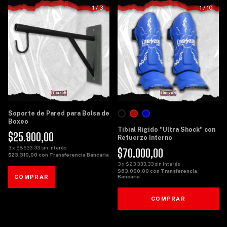
1
/
3
1
/
10
Soporte de Pared para Bolsa de
Boxeo
Tibial Rigido "Ultra Shock" con
$25.900,00
Refuerzo Interno
3
x
$8.633,33
sin interés
$70.000,00
$23.310,00
con
Transferencia Bancaria
3
x
$23.333,33
sin interés
$63.000,00
con
Transferencia
Bancaria
COMPRAR