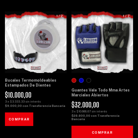
1
/
2
1
/
7
Bucales Termomoldeables
Estampados De Dientes
Guantes Vale Todo Mma Artes
$10.000,00
Marciales Abiertos
3
x
$3.333,33
sin interés
$32.000,00
$9.000,00
con
Transferencia Bancaria
3
x
$10.666,67
sin interés
$28.800,00
con
Transferencia
Bancaria
COMPRAR