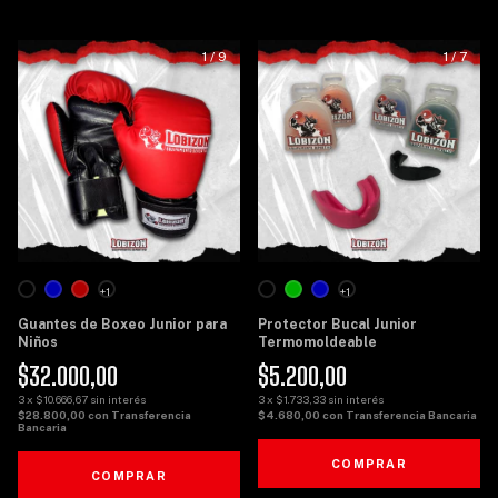
1
/
9
1
/
7
+1
+1
Guantes de Boxeo Junior para
Protector Bucal Junior
Niños
Termomoldeable
$32.000,00
$5.200,00
3
x
$10.666,67
sin interés
3
x
$1.733,33
sin interés
$28.800,00
con
Transferencia
$4.680,00
con
Transferencia Bancaria
Bancaria
COMPRAR
COMPRAR