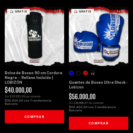
1
/
7
1
/
10
GRATIS
GRATIS
Bolsa de Boxeo 90 cm Cordura
+5
Negra -- Relleno Incluido |
LOBIZÓN
Guantes de Boxeo Ultra Shock -
Lobizon
$40.000,00
$56.000,00
3
x
$13.333,33
sin interés
$36.000,00
con
Transferencia
3
x
$18.666,67
sin interés
Bancaria
$50.400,00
con
Transferencia
Bancaria
COMPRAR
COMPRAR