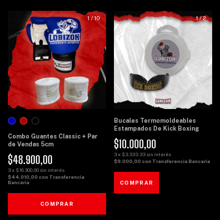
1
/
10
1
/
2
Bucales Termomoldeables
Estampados De Kick Boxing
Combo Guantes Classic + Par
$10.000,00
de Vendas 5cm
3
x
$3.333,33
sin interés
$48.900,00
$9.000,00
con
Transferencia Bancaria
3
x
$16.300,00
sin interés
$44.010,00
con
Transferencia
Bancaria
COMPRAR