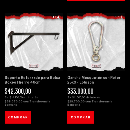
1
/
4
1
/
3
Soporte Reforzado para Bolsa
Gancho Mosquetón con Rotor
Boxeo Hierro 40cm
25x9 - Lobizon
$42.300,00
$33.000,00
3
x
$14.100,00
sin interés
3
x
$11.000,00
sin interés
$38.070,00
con
Transferencia
$29.700,00
con
Transferencia
Bancaria
Bancaria