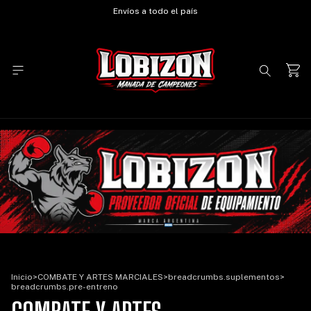
Envíos a todo el país
Inicio
>
COMBATE Y ARTES MARCIALES
>
breadcrumbs.suplementos
>
breadcrumbs.pre-entreno