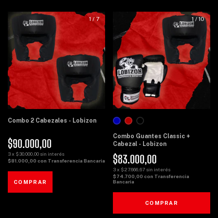
1
/
7
1
/
10
Combo 2 Cabezales - Lobizon
Combo Guantes Classic +
$90.000,00
Cabezal - Lobizon
3
x
$30.000,00
sin interés
$83.000,00
$81.000,00
con
Transferencia Bancaria
3
x
$27.666,67
sin interés
$74.700,00
con
Transferencia
Bancaria
COMPRAR