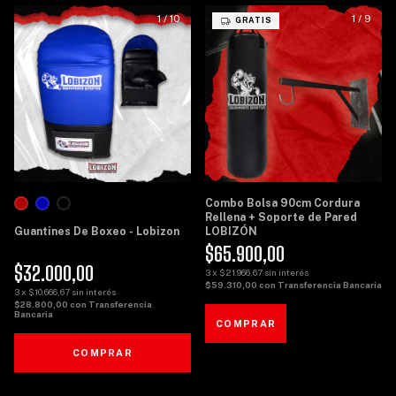
1
/
10
1
/
9
GRATIS
Combo Bolsa 90cm Cordura
Rellena + Soporte de Pared
Guantines De Boxeo - Lobizon
LOBIZÓN
$65.900,00
$32.000,00
3
x
$21.966,67
sin interés
$59.310,00
con
Transferencia Bancaria
3
x
$10.666,67
sin interés
$28.800,00
con
Transferencia
Bancaria
COMPRAR