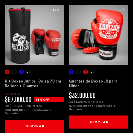
1
/
10
1
/
8
+1
+1
Kit Boxeo Junior · Bolsa 70 cm
Guantes de Boxeo JR para
Rellena + Guantes
Niños
$32.000,00
$78.000,00
$67.000,00
14
% OFF
3
x
$10.666,67
sin interés
3
x
$22.333,33
sin interés
$28.800,00
con
Transferencia
Bancaria
$60.300,00
con
Transferencia
Bancaria
COMPRAR
COMPRAR