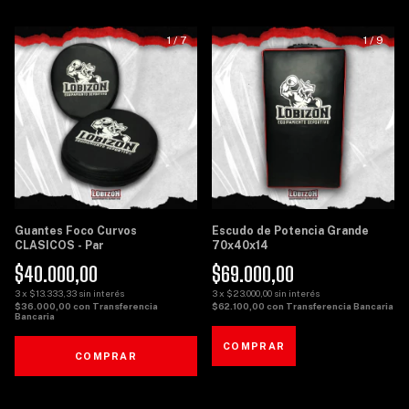
1
/
7
1
/
9
Guantes Foco Curvos
Escudo de Potencia Grande
CLASICOS - Par
70x40x14
$40.000,00
$69.000,00
3
x
$13.333,33
sin interés
3
x
$23.000,00
sin interés
$36.000,00
con
Transferencia
$62.100,00
con
Transferencia Bancaria
Bancaria
COMPRAR