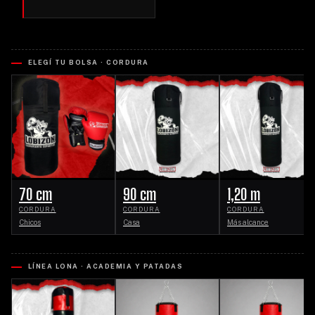
ELEGÍ TU BOLSA · CORDURA
70 cm
90 cm
1,20 m
CORDURA
CORDURA
CORDURA
Chicos
Casa
Más alcance
LÍNEA LONA · ACADEMIA Y PATADAS