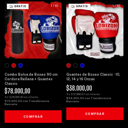
1
/
10
1
/
10
GRATIS
GRATIS
Combo Bolsa de Boxeo 90 cm
Guantes de Boxeo Classic · 10,
Cordura Rellena + Guantes
12, 14 y 16 Onzas
Classic
$38.000,00
$78.000,00
3
x
$12.666,67
sin interés
3
x
$26.000,00
sin interés
$34.200,00
con
Transferencia
$70.200,00
con
Transferencia
Bancaria
Bancaria
COMPRAR
COMPRAR