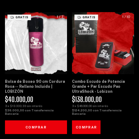
1
/
7
1
/
10
GRATIS
GRATIS
Bolsa de Boxeo 90 cm Cordura
Combo Escudo de Potencia
Rosa -- Relleno Incluido |
Grande + Par Escudo Pao
LOBIZÓN
UltraShock - Lobizon
$40.000,00
$138.000,00
3
x
$13.333,33
sin interés
3
x
$46.000,00
sin interés
$36.000,00
con
Transferencia
$124.200,00
con
Transferencia
Bancaria
Bancaria
COMPRAR