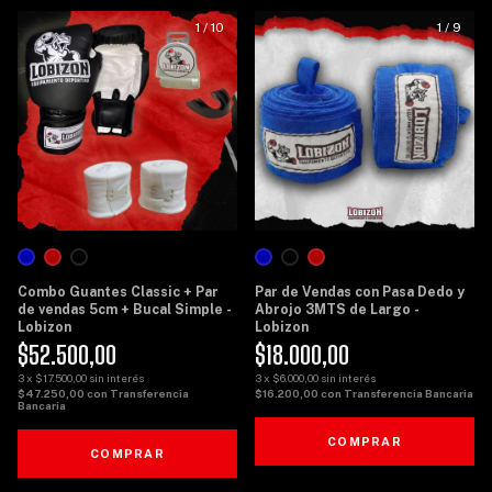
1
/
10
1
/
9
Combo Guantes Classic + Par
Par de Vendas con Pasa Dedo y
de vendas 5cm + Bucal Simple -
Abrojo 3MTS de Largo -
Lobizon
Lobizon
$52.500,00
$18.000,00
3
x
$17.500,00
sin interés
3
x
$6.000,00
sin interés
$47.250,00
con
Transferencia
$16.200,00
con
Transferencia Bancaria
Bancaria
COMPRAR
COMPRAR