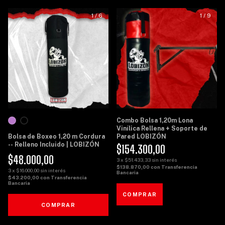
1
/
6
1
/
9
Combo Bolsa 1,20m Lona
Vinílica Rellena + Soporte de
Bolsa de Boxeo 1,20 m Cordura
Pared LOBIZÓN
-- Relleno Incluido | LOBIZÓN
$154.300,00
$48.000,00
3
x
$51.433,33
sin interés
$138.870,00
con
Transferencia
3
x
$16.000,00
sin interés
Bancaria
$43.200,00
con
Transferencia
Bancaria
COMPRAR