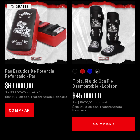
1
/
7
1
/
10
GRATIS
Pao Escudos De Potencia
+2
Reforzado - Par
Tibial Rigido Con Pie
$69.000,00
Desmontable - Lobizon
3
x
$23.000,00
sin interés
$45.000,00
$62.100,00
con
Transferencia Bancaria
3
x
$15.000,00
sin interés
$40.500,00
con
Transferencia
Bancaria
COMPRAR