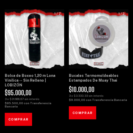
1
/
7
1
/
2
Bolsa de Boxeo 1,20 m Lona
Bucales Termomoldeables
Vinílica -- Sin Relleno |
Estampados De Muay Thai
LOBIZÓN
$10.000,00
$95.000,00
3
x
$3.333,33
sin interés
3
x
$31.666,67
sin interés
$9.000,00
con
Transferencia Bancaria
$85.500,00
con
Transferencia
Bancaria