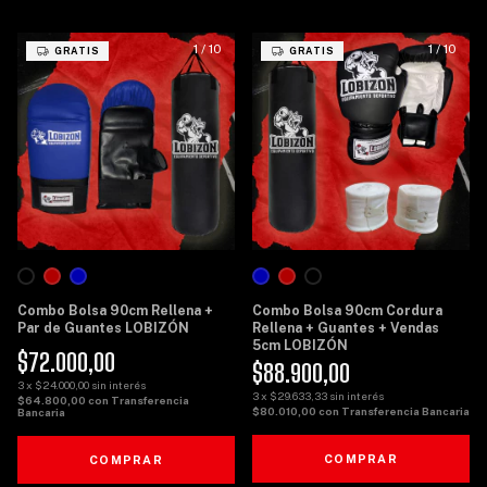
1
/
10
1
/
10
GRATIS
GRATIS
Combo Bolsa 90cm Rellena +
Combo Bolsa 90cm Cordura
Par de Guantes LOBIZÓN
Rellena + Guantes + Vendas
5cm LOBIZÓN
$72.000,00
$88.900,00
3
x
$24.000,00
sin interés
3
x
$29.633,33
sin interés
$64.800,00
con
Transferencia
$80.010,00
con
Transferencia Bancaria
Bancaria
COMPRAR
COMPRAR