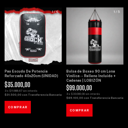
1
/
6
1
/
5
Pao Escudo De Potencia
Bolsa de Boxeo 90 cm Lona
Reforzado 40x20cm (UNIDAD)
Vinílica -- Relleno Incluido +
Cadenas | LOBIZÓN
$35.000,00
$99.000,00
3
x
$11.666,67
sin interés
3
x
$33.000,00
sin interés
$31.500,00
con
Transferencia Bancaria
$89.100,00
con
Transferencia Bancaria