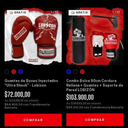
1
/
10
1
/
10
GRATIS
GRATIS
Guantes de Boxeo Inyectados
Combo Bolsa 90cm Cordura
"Ultra Shock" - Lobizon
Rellena + Guantes + Soporte de
Pared LOBIZÓN
$72.000,00
$103.900,00
3
x
$24.000,00
sin interés
3
x
$34.633,33
sin interés
$64.800,00
con
Transferencia
$93.510,00
con
Transferencia Bancaria
Bancaria
COMPRAR
COMPRAR