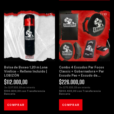
1
/
5
1
/
10
Bolsa de Boxeo 1,20 m Lona
Combo 4 Escudos Par Focos
Vinílica -- Relleno Incluido |
Classic + Gobernadora + Par
LOBIZÓN
Escudo Pao + Escudo de
Potencia Grande - Lobizon
$112.000,00
$226.000,00
3
x
$37.333,33
sin interés
3
x
$75.333,33
sin interés
$100.800,00
con
Transferencia
$203.400,00
con
Transferencia
Bancaria
Bancaria