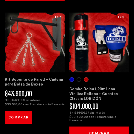
1
/
7
1
/
10
Kit Soporte de Pared + Cadena
para Bolsa de Boxeo
Combo Bolsa 1,20m Lona
$43.900,00
Vinílica Rellena + Guantes
Classic LOBIZÓN
3
x
$14.633,33
sin interés
$104.000,00
$39.510,00
con
Transferencia Bancaria
3
x
$34.666,67
sin interés
$93.600,00
con
Transferencia
Bancaria
COMPRAR