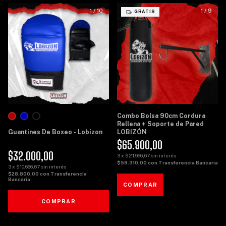
1
/
10
1
/
9
GRATIS
Combo Bolsa 90cm Cordura
Rellena + Soporte de Pared
Guantines De Boxeo - Lobizon
LOBIZÓN
$65.900,00
$32.000,00
3
x
$21.966,67
sin interés
$59.310,00
con
Transferencia Bancaria
3
x
$10.666,67
sin interés
$28.800,00
con
Transferencia
Bancaria
COMPRAR