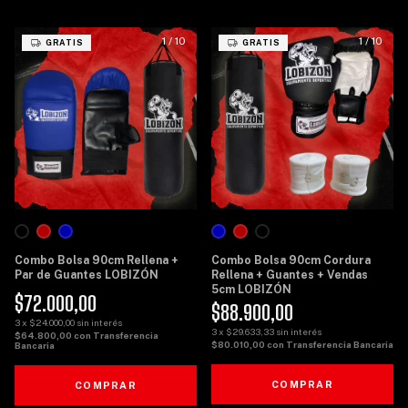
1
/
10
1
/
10
GRATIS
GRATIS
Combo Bolsa 90cm Rellena +
Combo Bolsa 90cm Cordura
Par de Guantes LOBIZÓN
Rellena + Guantes + Vendas
5cm LOBIZÓN
$72.000,00
$88.900,00
3
x
$24.000,00
sin interés
3
x
$29.633,33
sin interés
$64.800,00
con
Transferencia
$80.010,00
con
Transferencia Bancaria
Bancaria
COMPRAR
COMPRAR