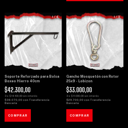
1
/
4
1
/
3
Soporte Reforzado para Bolsa
Gancho Mosquetón con Rotor
Boxeo Hierro 40cm
25x9 - Lobizon
$42.300,00
$33.000,00
3
x
$14.100,00
sin interés
3
x
$11.000,00
sin interés
$38.070,00
con
Transferencia
$29.700,00
con
Transferencia
Bancaria
Bancaria