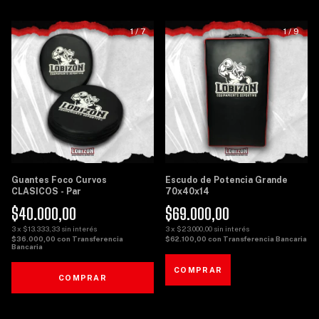
1
/
7
1
/
9
Guantes Foco Curvos
Escudo de Potencia Grande
CLASICOS - Par
70x40x14
$40.000,00
$69.000,00
3
x
$13.333,33
sin interés
3
x
$23.000,00
sin interés
$36.000,00
con
Transferencia
$62.100,00
con
Transferencia Bancaria
Bancaria
COMPRAR