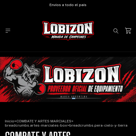
Envíos a todo el país
Inicio
>
COMBATE Y ARTES MARCIALES
>
breadcrumbs.artes-marciales-box
>
breadcrumbs.pera-cielo-y-tierra