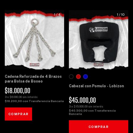
1
/
4
1
/
10
Cadena Reforzada de 4 Brazos
para Bolsa de Boxeo
Cabezal con Pomulo - Lobizon
$18.000,00
3
x
$6.000,00
sin interés
$45.000,00
$16.200,00
con
Transferencia Bancaria
3
x
$15.000,00
sin interés
$40.500,00
con
Transferencia
Bancaria
COMPRAR