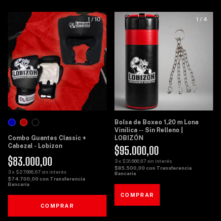
1
/
10
1
/
4
Bolsa de Boxeo 1,20 m Lona
Vinílica -- Sin Relleno |
Combo Guantes Classic +
LOBIZÓN
Cabezal - Lobizon
$95.000,00
$83.000,00
3
x
$31.666,67
sin interés
$85.500,00
con
Transferencia
3
x
$27.666,67
sin interés
Bancaria
$74.700,00
con
Transferencia
Bancaria
COMPRAR