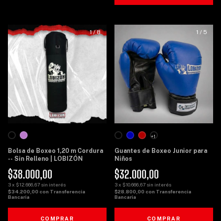
1
/
8
1
/
5
+1
Bolsa de Boxeo 1,20 m Cordura
Guantes de Boxeo Junior para
-- Sin Relleno | LOBIZÓN
Niños
$38.000,00
$32.000,00
3
x
$12.666,67
sin interés
3
x
$10.666,67
sin interés
$34.200,00
con
Transferencia
$28.800,00
con
Transferencia
Bancaria
Bancaria
COMPRAR
COMPRAR