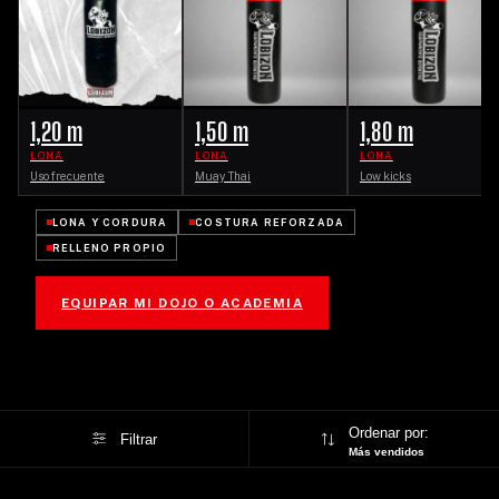
1,20 m
1,50 m
1,80 m
LONA
LONA
LONA
Uso frecuente
Muay Thai
Low kicks
LONA Y CORDURA
COSTURA REFORZADA
RELLENO PROPIO
EQUIPAR MI DOJO O ACADEMIA
Ordenar por:
Filtrar
Más vendidos