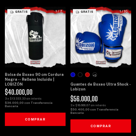
1
/
7
1
/
10
GRATIS
GRATIS
Bolsa de Boxeo 90 cm Cordura
+5
Negra -- Relleno Incluido |
LOBIZÓN
Guantes de Boxeo Ultra Shock -
Lobizon
$40.000,00
$56.000,00
3
x
$13.333,33
sin interés
$36.000,00
con
Transferencia
3
x
$18.666,67
sin interés
Bancaria
$50.400,00
con
Transferencia
Bancaria
COMPRAR
COMPRAR