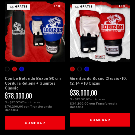
1
/
10
1
/
10
GRATIS
GRATIS
Combo Bolsa de Boxeo 90 cm
Guantes de Boxeo Classic · 10,
Cordura Rellena + Guantes
12, 14 y 16 Onzas
Classic
$38.000,00
$78.000,00
3
x
$12.666,67
sin interés
3
x
$26.000,00
sin interés
$34.200,00
con
Transferencia
$70.200,00
con
Transferencia
Bancaria
Bancaria
COMPRAR
COMPRAR