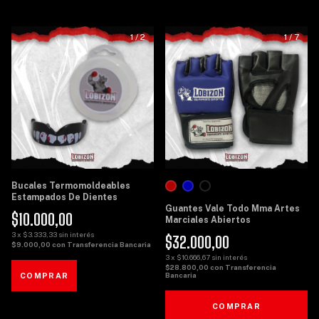
1
/
2
1
/
7
Bucales Termomoldeables
Estampados De Dientes
Guantes Vale Todo Mma Artes
$10.000,00
Marciales Abiertos
3
x
$3.333,33
sin interés
$32.000,00
$9.000,00
con
Transferencia Bancaria
3
x
$10.666,67
sin interés
$28.800,00
con
Transferencia
Bancaria
COMPRAR