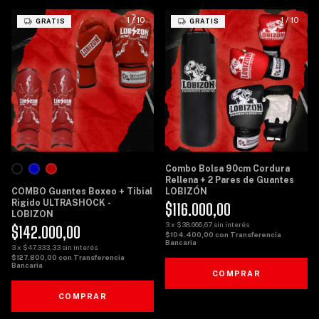
1
/
10
1
/
10
GRATIS
GRATIS
Combo Bolsa 90cm Cordura
Rellena + 2 Pares de Guantes
COMBO Guantes Boxeo + Tibial
LOBIZÓN
Rigido ULTRASHOCK -
$116.000,00
LOBIZON
3
x
$38.666,67
sin interés
$142.000,00
$104.400,00
con
Transferencia
Bancaria
3
x
$47.333,33
sin interés
$127.800,00
con
Transferencia
Bancaria
COMPRAR
COMPRAR