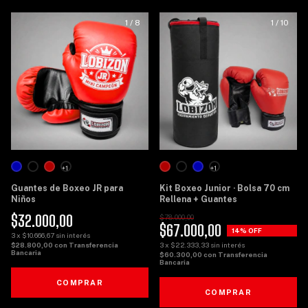
1
/
8
1
/
10
+1
+1
Guantes de Boxeo JR para
Kit Boxeo Junior · Bolsa 70 cm
Niños
Rellena + Guantes
$32.000,00
$78.000,00
$67.000,00
14
% OFF
3
x
$10.666,67
sin interés
3
x
$22.333,33
sin interés
$28.800,00
con
Transferencia
Bancaria
$60.300,00
con
Transferencia
Bancaria
COMPRAR
COMPRAR