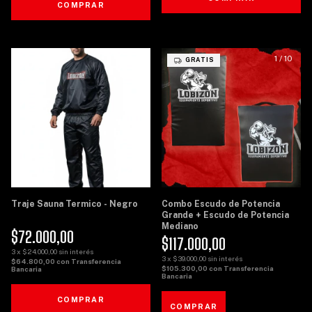
COMPRAR
1
/
8
1
/
10
GRATIS
Traje Sauna Termico - Negro
Combo Escudo de Potencia
Grande + Escudo de Potencia
Mediano
$72.000,00
$117.000,00
3
x
$24.000,00
sin interés
3
x
$39.000,00
sin interés
$64.800,00
con
Transferencia
$105.300,00
con
Transferencia
Bancaria
Bancaria
COMPRAR