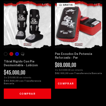
1
/
10
1
/
7
GRATIS
Pao Escudos De Potencia
+2
Reforzado - Par
Tibial Rigido Con Pie
$69.000,00
Desmontable - Lobizon
3
x
$23.000,00
sin interés
$45.000,00
$62.100,00
con
Transferencia Bancaria
3
x
$15.000,00
sin interés
$40.500,00
con
Transferencia
Bancaria
COMPRAR