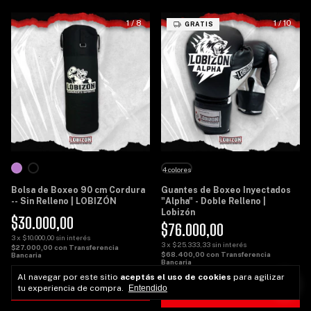
1
/
8
1
/
10
GRATIS
4 colores
Bolsa de Boxeo 90 cm Cordura
Guantes de Boxeo Inyectados
-- Sin Relleno | LOBIZÓN
"Alpha" - Doble Relleno |
Lobizón
$30.000,00
$76.000,00
3
x
$10.000,00
sin interés
3
x
$25.333,33
sin interés
$27.000,00
con
Transferencia
$68.400,00
con
Transferencia
Bancaria
Bancaria
Al navegar por este sitio
aceptás el uso de cookies
para agilizar
COMPRAR
tu experiencia de compra.
Entendido
COMPRAR