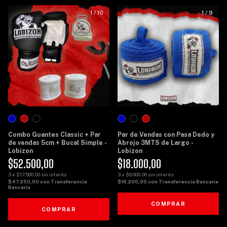
1
/
10
1
/
9
Combo Guantes Classic + Par
Par de Vendas con Pasa Dedo y
de vendas 5cm + Bucal Simple -
Abrojo 3MTS de Largo -
Lobizon
Lobizon
$52.500,00
$18.000,00
3
x
$17.500,00
sin interés
3
x
$6.000,00
sin interés
$47.250,00
con
Transferencia
$16.200,00
con
Transferencia Bancaria
Bancaria
COMPRAR
COMPRAR