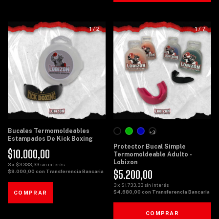
1
/
2
1
/
7
Bucales Termomoldeables
+3
Estampados De Kick Boxing
Protector Bucal Simple
$10.000,00
Termomoldeable Adulto -
Lobizon
3
x
$3.333,33
sin interés
$5.200,00
$9.000,00
con
Transferencia Bancaria
3
x
$1.733,33
sin interés
$4.680,00
con
Transferencia Bancaria
COMPRAR