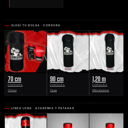
ELEGÍ TU BOLSA · CORDURA
70 cm
90 cm
1,20 m
CORDURA
CORDURA
CORDURA
Chicos
Casa
Más alcance
LÍNEA LONA · ACADEMIA Y PATADAS