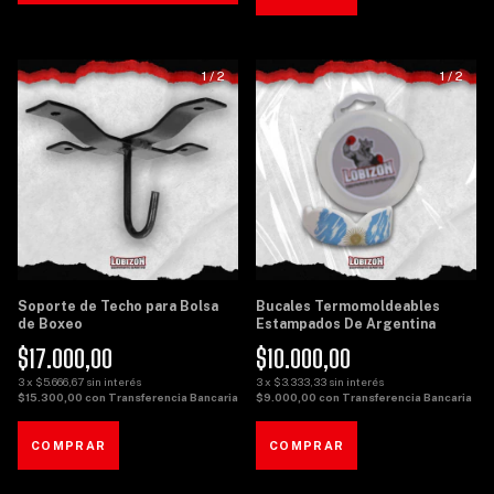
1
/
2
1
/
2
Soporte de Techo para Bolsa
Bucales Termomoldeables
de Boxeo
Estampados De Argentina
$17.000,00
$10.000,00
3
x
$5.666,67
sin interés
3
x
$3.333,33
sin interés
$15.300,00
con
Transferencia Bancaria
$9.000,00
con
Transferencia Bancaria