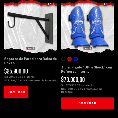
1
/
3
1
/
10
Soporte de Pared para Bolsa de
Boxeo
Tibial Rigido "Ultra Shock" con
$25.900,00
Refuerzo Interno
3
x
$8.633,33
sin interés
$70.000,00
$23.310,00
con
Transferencia Bancaria
3
x
$23.333,33
sin interés
$63.000,00
con
Transferencia
Bancaria
COMPRAR