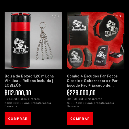
1
/
6
1
/
10
Bolsa de Boxeo 1,20 m Lona
Combo 4 Escudos Par Focos
Vinílica -- Relleno Incluido |
Classic + Gobernadora + Par
LOBIZÓN
Escudo Pao + Escudo de
Potencia Grande - Lobizon
$112.000,00
$226.000,00
3
x
$37.333,33
sin interés
3
x
$75.333,33
sin interés
$100.800,00
con
Transferencia
$203.400,00
con
Transferencia
Bancaria
Bancaria