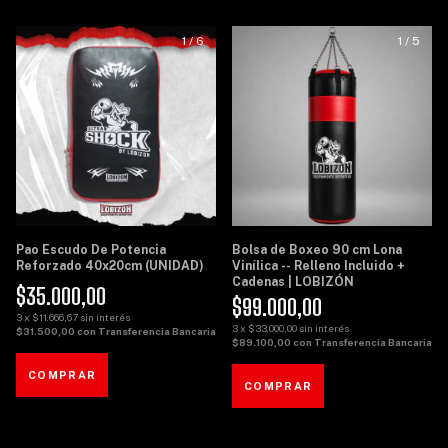
1
/
6
1
/
5
Pao Escudo De Potencia
Bolsa de Boxeo 90 cm Lona
Reforzado 40x20cm (UNIDAD)
Vinílica -- Relleno Incluido +
Cadenas | LOBIZÓN
$35.000,00
$99.000,00
3
x
$11.666,67
sin interés
3
x
$33.000,00
sin interés
$31.500,00
con
Transferencia Bancaria
$89.100,00
con
Transferencia Bancaria