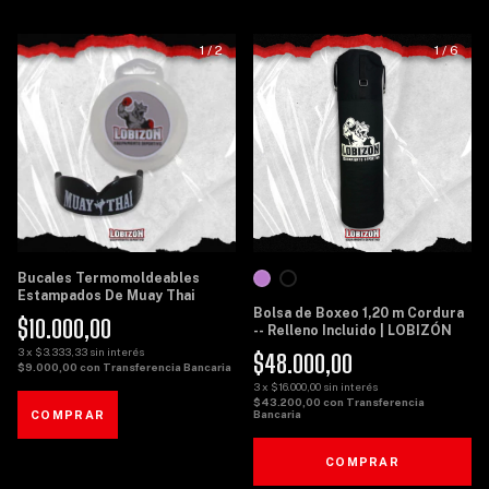
1
/
2
1
/
6
Bucales Termomoldeables
Estampados De Muay Thai
Bolsa de Boxeo 1,20 m Cordura
$10.000,00
-- Relleno Incluido | LOBIZÓN
3
x
$3.333,33
sin interés
$48.000,00
$9.000,00
con
Transferencia Bancaria
3
x
$16.000,00
sin interés
$43.200,00
con
Transferencia
Bancaria
COMPRAR