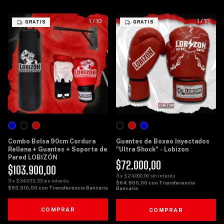
1
/
10
1
/
10
GRATIS
GRATIS
Combo Bolsa 90cm Cordura
Guantes de Boxeo Inyectados
Rellena + Guantes + Soporte de
"Ultra Shock" - Lobizon
Pared LOBIZÓN
$72.000,00
$103.900,00
3
x
$24.000,00
sin interés
3
x
$34.633,33
sin interés
$64.800,00
con
Transferencia
$93.510,00
con
Transferencia Bancaria
Bancaria
COMPRAR
COMPRAR