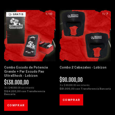
1
/
10
1
/
7
GRATIS
Combo Escudo de Potencia
Combo 2 Cabezales - Lobizon
Grande + Par Escudo Pao
UltraShock - Lobizon
$90.000,00
$138.000,00
3
x
$30.000,00
sin interés
3
x
$46.000,00
sin interés
$81.000,00
con
Transferencia Bancaria
$124.200,00
con
Transferencia
Bancaria