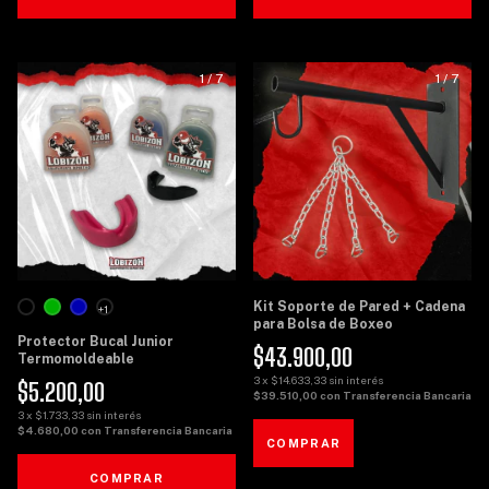
1
/
7
1
/
7
Kit Soporte de Pared + Cadena
+1
para Bolsa de Boxeo
Protector Bucal Junior
$43.900,00
Termomoldeable
3
x
$14.633,33
sin interés
$5.200,00
$39.510,00
con
Transferencia Bancaria
3
x
$1.733,33
sin interés
$4.680,00
con
Transferencia Bancaria
COMPRAR