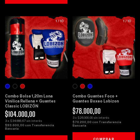
1
/
10
1
/
10
Combo Bolsa 1,20m Lona
Combo Guantes Foco +
Vinílica Rellena + Guantes
Guantes Boxeo Lobizon
Classic LOBIZÓN
$78.000,00
$104.000,00
3
x
$26.000,00
sin interés
3
x
$34.666,67
sin interés
$70.200,00
con
Transferencia
$93.600,00
con
Transferencia
Bancaria
Bancaria
COMPRAR