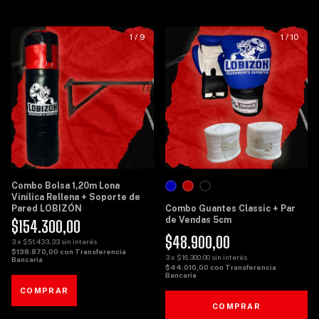
1
/
9
1
/
10
Combo Bolsa 1,20m Lona
Vinílica Rellena + Soporte de
Pared LOBIZÓN
Combo Guantes Classic + Par
de Vendas 5cm
$154.300,00
$48.900,00
3
x
$51.433,33
sin interés
$138.870,00
con
Transferencia
3
x
$16.300,00
sin interés
Bancaria
$44.010,00
con
Transferencia
Bancaria
COMPRAR