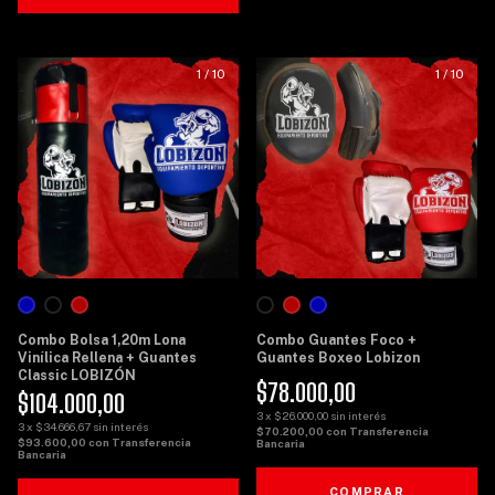
1
/
10
1
/
10
Combo Bolsa 1,20m Lona
Combo Guantes Foco +
Vinílica Rellena + Guantes
Guantes Boxeo Lobizon
Classic LOBIZÓN
$78.000,00
$104.000,00
3
x
$26.000,00
sin interés
3
x
$34.666,67
sin interés
$70.200,00
con
Transferencia
$93.600,00
con
Transferencia
Bancaria
Bancaria
COMPRAR