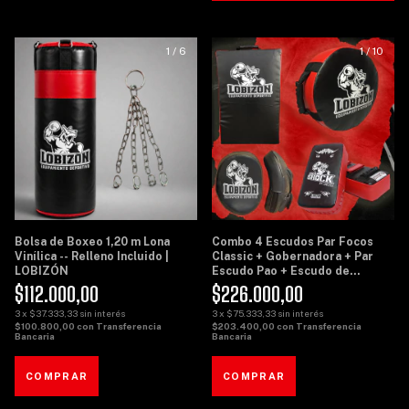
1
/
6
1
/
10
Bolsa de Boxeo 1,20 m Lona
Combo 4 Escudos Par Focos
Vinílica -- Relleno Incluido |
Classic + Gobernadora + Par
LOBIZÓN
Escudo Pao + Escudo de
Potencia Grande - Lobizon
$112.000,00
$226.000,00
3
x
$37.333,33
sin interés
3
x
$75.333,33
sin interés
$100.800,00
con
Transferencia
$203.400,00
con
Transferencia
Bancaria
Bancaria