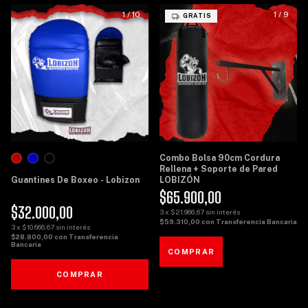
1
/
10
1
/
9
GRATIS
Combo Bolsa 90cm Cordura
Rellena + Soporte de Pared
Guantines De Boxeo - Lobizon
LOBIZÓN
$65.900,00
$32.000,00
3
x
$21.966,67
sin interés
$59.310,00
con
Transferencia Bancaria
3
x
$10.666,67
sin interés
$28.800,00
con
Transferencia
Bancaria
COMPRAR