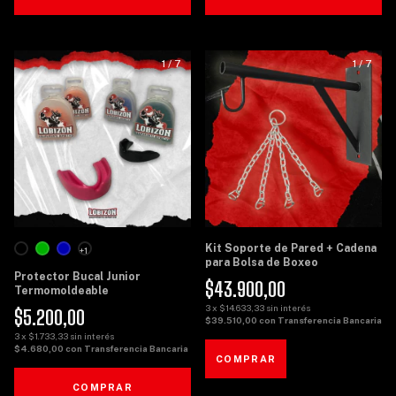
1
/
7
1
/
7
Kit Soporte de Pared + Cadena
+1
para Bolsa de Boxeo
Protector Bucal Junior
$43.900,00
Termomoldeable
3
x
$14.633,33
sin interés
$5.200,00
$39.510,00
con
Transferencia Bancaria
3
x
$1.733,33
sin interés
$4.680,00
con
Transferencia Bancaria
COMPRAR