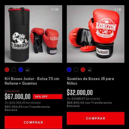
1
/
10
1
/
8
+1
+1
Kit Boxeo Junior · Bolsa 70 cm
Guantes de Boxeo JR para
Rellena + Guantes
Niños
$32.000,00
$78.000,00
$67.000,00
14
% OFF
3
x
$10.666,67
sin interés
3
x
$22.333,33
sin interés
$28.800,00
con
Transferencia
Bancaria
$60.300,00
con
Transferencia
Bancaria
COMPRAR
COMPRAR