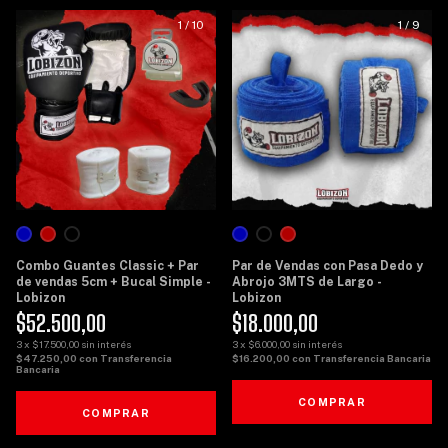
1
/
10
1
/
9
Combo Guantes Classic + Par
Par de Vendas con Pasa Dedo y
de vendas 5cm + Bucal Simple -
Abrojo 3MTS de Largo -
Lobizon
Lobizon
$52.500,00
$18.000,00
3
x
$17.500,00
sin interés
3
x
$6.000,00
sin interés
$47.250,00
con
Transferencia
$16.200,00
con
Transferencia Bancaria
Bancaria
COMPRAR
COMPRAR