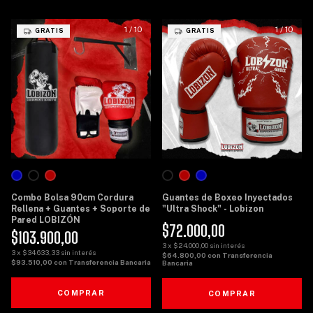
1
/
10
1
/
10
GRATIS
GRATIS
Combo Bolsa 90cm Cordura
Guantes de Boxeo Inyectados
Rellena + Guantes + Soporte de
"Ultra Shock" - Lobizon
Pared LOBIZÓN
$72.000,00
$103.900,00
3
x
$24.000,00
sin interés
3
x
$34.633,33
sin interés
$64.800,00
con
Transferencia
$93.510,00
con
Transferencia Bancaria
Bancaria
COMPRAR
COMPRAR