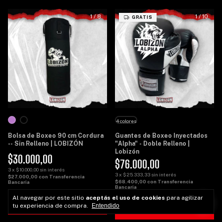
1
/
8
1
/
10
GRATIS
4 colores
Bolsa de Boxeo 90 cm Cordura
Guantes de Boxeo Inyectados
-- Sin Relleno | LOBIZÓN
"Alpha" - Doble Relleno |
Lobizón
$30.000,00
$76.000,00
3
x
$10.000,00
sin interés
3
x
$25.333,33
sin interés
$27.000,00
con
Transferencia
$68.400,00
con
Transferencia
Bancaria
Bancaria
Al navegar por este sitio
aceptás el uso de cookies
para agilizar
COMPRAR
tu experiencia de compra.
Entendido
COMPRAR