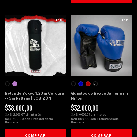
1
/
8
1
/
5
+1
Bolsa de Boxeo 1,20 m Cordura
Guantes de Boxeo Junior para
-- Sin Relleno | LOBIZÓN
Niños
$38.000,00
$32.000,00
3
x
$12.666,67
sin interés
3
x
$10.666,67
sin interés
$34.200,00
con
Transferencia
$28.800,00
con
Transferencia
Bancaria
Bancaria
COMPRAR
COMPRAR