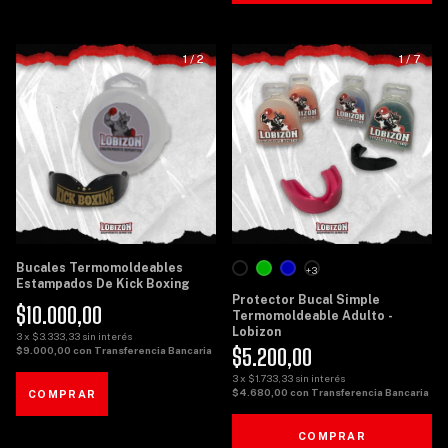
1
/
2
1
/
7
Bucales Termomoldeables
+3
Estampados De Kick Boxing
Protector Bucal Simple
$10.000,00
Termomoldeable Adulto -
Lobizon
3
x
$3.333,33
sin interés
$5.200,00
$9.000,00
con
Transferencia Bancaria
3
x
$1.733,33
sin interés
$4.680,00
con
Transferencia Bancaria
COMPRAR