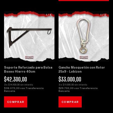
1
/
4
1
/
3
Soporte Reforzado para Bolsa
Gancho Mosquetón con Rotor
Boxeo Hierro 40cm
25x9 - Lobizon
$42.300,00
$33.000,00
3
x
$14.100,00
sin interés
3
x
$11.000,00
sin interés
$38.070,00
con
Transferencia
$29.700,00
con
Transferencia
Bancaria
Bancaria