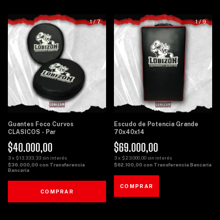
1
/
7
1
/
9
Guantes Foco Curvos
Escudo de Potencia Grande
CLASICOS - Par
70x40x14
$40.000,00
$69.000,00
3
x
$13.333,33
sin interés
3
x
$23.000,00
sin interés
$36.000,00
con
Transferencia
$62.100,00
con
Transferencia Bancaria
Bancaria
COMPRAR