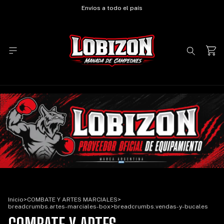
Envíos a todo el país
Inicio
>
COMBATE Y ARTES MARCIALES
>
breadcrumbs.artes-marciales-box
>
breadcrumbs.vendas-y-bucales