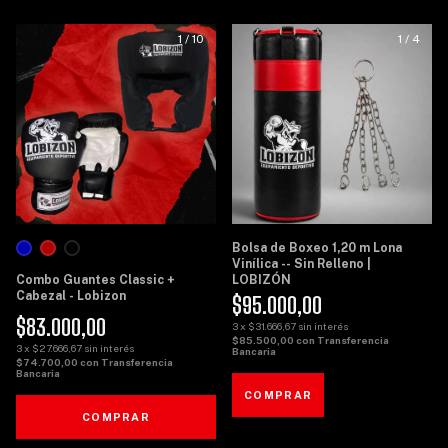
1
/
10
1
/
4
Bolsa de Boxeo 1,20 m Lona
Vinílica -- Sin Relleno |
Combo Guantes Classic +
LOBIZÓN
Cabezal - Lobizon
$95.000,00
$83.000,00
3
x
$31.666,67
sin interés
$85.500,00
con
Transferencia
3
x
$27.666,67
sin interés
Bancaria
$74.700,00
con
Transferencia
Bancaria
COMPRAR