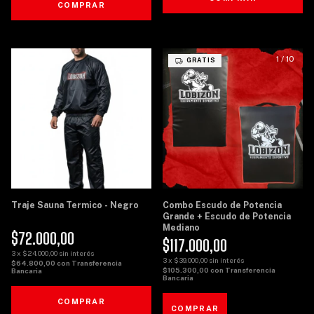
COMPRAR
1
/
8
1
/
10
GRATIS
Traje Sauna Termico - Negro
Combo Escudo de Potencia
Grande + Escudo de Potencia
Mediano
$72.000,00
$117.000,00
3
x
$24.000,00
sin interés
3
x
$39.000,00
sin interés
$64.800,00
con
Transferencia
$105.300,00
con
Transferencia
Bancaria
Bancaria
COMPRAR