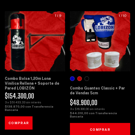
1
/
9
1
/
10
Combo Bolsa 1,20m Lona
Vinílica Rellena + Soporte de
Pared LOBIZÓN
Combo Guantes Classic + Par
de Vendas 5cm
$154.300,00
$48.900,00
3
x
$51.433,33
sin interés
$138.870,00
con
Transferencia
3
x
$16.300,00
sin interés
Bancaria
$44.010,00
con
Transferencia
Bancaria
COMPRAR