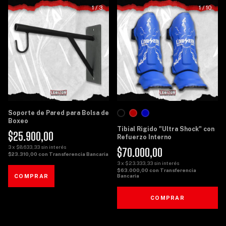
1
/
3
1
/
10
Soporte de Pared para Bolsa de
Boxeo
Tibial Rigido "Ultra Shock" con
$25.900,00
Refuerzo Interno
3
x
$8.633,33
sin interés
$70.000,00
$23.310,00
con
Transferencia Bancaria
3
x
$23.333,33
sin interés
$63.000,00
con
Transferencia
Bancaria
COMPRAR