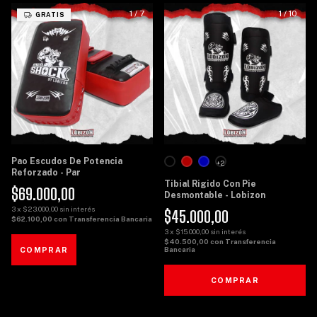
1
/
7
1
/
10
GRATIS
Pao Escudos De Potencia
+2
Reforzado - Par
Tibial Rigido Con Pie
$69.000,00
Desmontable - Lobizon
3
x
$23.000,00
sin interés
$45.000,00
$62.100,00
con
Transferencia Bancaria
3
x
$15.000,00
sin interés
$40.500,00
con
Transferencia
Bancaria
COMPRAR