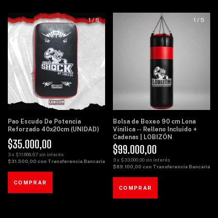
1
/
6
1
/
5
Pao Escudo De Potencia
Bolsa de Boxeo 90 cm Lona
Reforzado 40x20cm (UNIDAD)
Vinílica -- Relleno Incluido +
Cadenas | LOBIZÓN
$35.000,00
$99.000,00
3
x
$11.666,67
sin interés
3
x
$33.000,00
sin interés
$31.500,00
con
Transferencia Bancaria
$89.100,00
con
Transferencia Bancaria