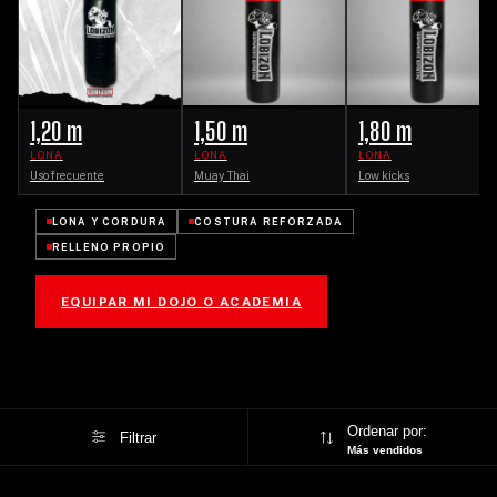
1,20 m
1,50 m
1,80 m
LONA
LONA
LONA
Uso frecuente
Muay Thai
Low kicks
LONA Y CORDURA
COSTURA REFORZADA
RELLENO PROPIO
EQUIPAR MI DOJO O ACADEMIA
Ordenar por:
Filtrar
Más vendidos