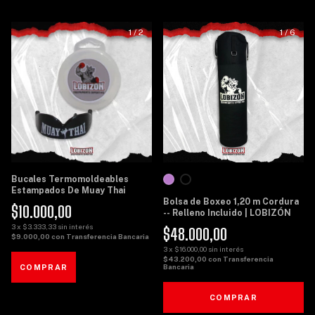
1
/
2
1
/
6
Bucales Termomoldeables
Estampados De Muay Thai
Bolsa de Boxeo 1,20 m Cordura
$10.000,00
-- Relleno Incluido | LOBIZÓN
3
x
$3.333,33
sin interés
$48.000,00
$9.000,00
con
Transferencia Bancaria
3
x
$16.000,00
sin interés
$43.200,00
con
Transferencia
Bancaria
COMPRAR