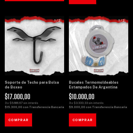
1
/
2
1
/
2
Soporte de Techo para Bolsa
Bucales Termomoldeables
de Boxeo
Estampados De Argentina
$17.000,00
$10.000,00
3
x
$5.666,67
sin interés
3
x
$3.333,33
sin interés
$15.300,00
con
Transferencia Bancaria
$9.000,00
con
Transferencia Bancaria