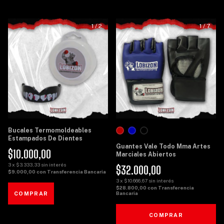
1
/
2
1
/
7
Bucales Termomoldeables
Estampados De Dientes
Guantes Vale Todo Mma Artes
$10.000,00
Marciales Abiertos
3
x
$3.333,33
sin interés
$32.000,00
$9.000,00
con
Transferencia Bancaria
3
x
$10.666,67
sin interés
$28.800,00
con
Transferencia
Bancaria
COMPRAR