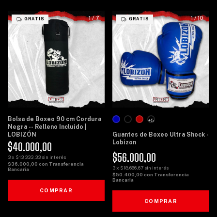
1
/
7
1
/
10
GRATIS
GRATIS
Bolsa de Boxeo 90 cm Cordura
+5
Negra -- Relleno Incluido |
LOBIZÓN
Guantes de Boxeo Ultra Shock -
Lobizon
$40.000,00
$56.000,00
3
x
$13.333,33
sin interés
$36.000,00
con
Transferencia
3
x
$18.666,67
sin interés
Bancaria
$50.400,00
con
Transferencia
Bancaria
COMPRAR
COMPRAR