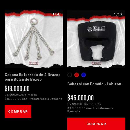
1
/
4
1
/
10
Cadena Reforzada de 4 Brazos
para Bolsa de Boxeo
Cabezal con Pomulo - Lobizon
$18.000,00
3
x
$6.000,00
sin interés
$45.000,00
$16.200,00
con
Transferencia Bancaria
3
x
$15.000,00
sin interés
$40.500,00
con
Transferencia
Bancaria
COMPRAR