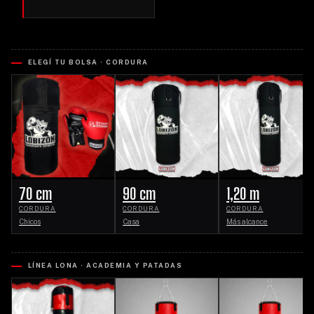
ELEGÍ TU BOLSA · CORDURA
70 cm
90 cm
1,20 m
CORDURA
CORDURA
CORDURA
Chicos
Casa
Más alcance
LÍNEA LONA · ACADEMIA Y PATADAS