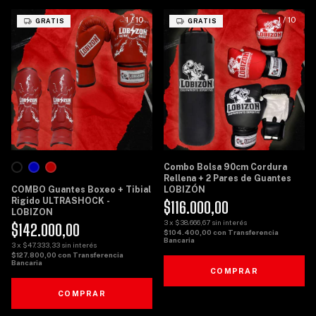
1
/
10
1
/
10
GRATIS
GRATIS
Combo Bolsa 90cm Cordura
Rellena + 2 Pares de Guantes
COMBO Guantes Boxeo + Tibial
LOBIZÓN
Rigido ULTRASHOCK -
$116.000,00
LOBIZON
3
x
$38.666,67
sin interés
$142.000,00
$104.400,00
con
Transferencia
Bancaria
3
x
$47.333,33
sin interés
$127.800,00
con
Transferencia
Bancaria
COMPRAR
COMPRAR