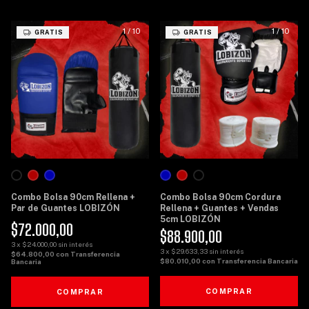
1
/
10
1
/
10
GRATIS
GRATIS
Combo Bolsa 90cm Rellena +
Combo Bolsa 90cm Cordura
Par de Guantes LOBIZÓN
Rellena + Guantes + Vendas
5cm LOBIZÓN
$72.000,00
$88.900,00
3
x
$24.000,00
sin interés
3
x
$29.633,33
sin interés
$64.800,00
con
Transferencia
$80.010,00
con
Transferencia Bancaria
Bancaria
COMPRAR
COMPRAR