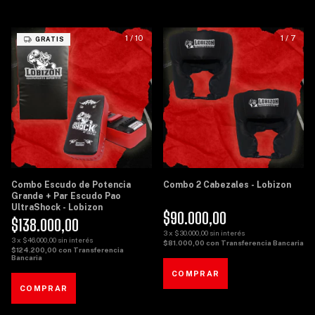
1
/
10
1
/
7
GRATIS
Combo Escudo de Potencia
Combo 2 Cabezales - Lobizon
Grande + Par Escudo Pao
UltraShock - Lobizon
$90.000,00
$138.000,00
3
x
$30.000,00
sin interés
3
x
$46.000,00
sin interés
$81.000,00
con
Transferencia Bancaria
$124.200,00
con
Transferencia
Bancaria