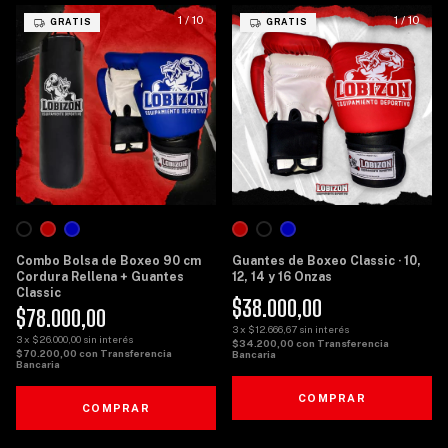
1
/
10
1
/
10
GRATIS
GRATIS
Combo Bolsa de Boxeo 90 cm
Guantes de Boxeo Classic · 10,
Cordura Rellena + Guantes
12, 14 y 16 Onzas
Classic
$38.000,00
$78.000,00
3
x
$12.666,67
sin interés
3
x
$26.000,00
sin interés
$34.200,00
con
Transferencia
$70.200,00
con
Transferencia
Bancaria
Bancaria
COMPRAR
COMPRAR