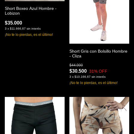
Short Boxeo Azul Hombre -
Lobizon
$35.000
3
x
$11.666,67
sin interés
¡No te lo pierdas, es el último!
Short Gris con Bolsillo Hombre
- Cliza
$44.000
$30.500
31
% OFF
3
x
$10.166,67
sin interés
¡No te lo pierdas, es el último!