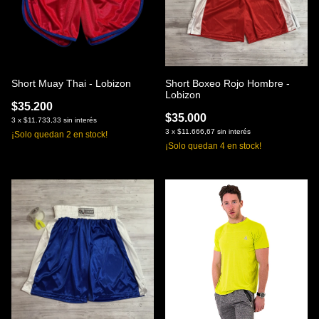
Short Muay Thai - Lobizon
Short Boxeo Rojo Hombre -
Lobizon
$35.200
$35.000
3
x
$11.733,33
sin interés
3
x
$11.666,67
sin interés
¡Solo quedan
2
en stock!
¡Solo quedan
4
en stock!