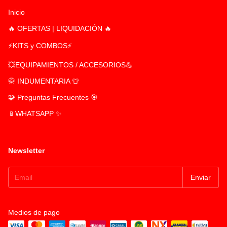
Inicio
🔥 OFERTAS | LIQUIDACIÓN 🔥
⚡KITS y COMBOS⚡
💥EQUIPAMIENTOS / ACCESORIOS💪
🥋 INDUMENTARIA 👕
🧩 Preguntas Frecuentes 🎯
📱WHATSAPP ✨
Newsletter
Medios de pago