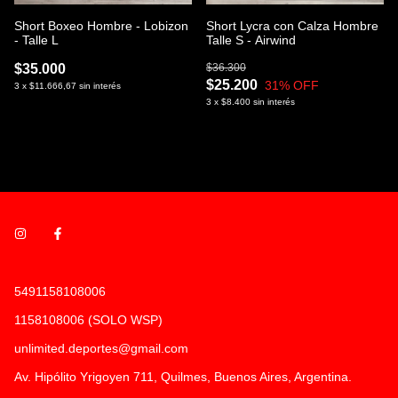
Short Boxeo Hombre - Lobizon
Short Lycra con Calza Hombre
- Talle L
Talle S - Airwind
$35.000
$36.300
$25.200
31
% OFF
3
x
$11.666,67
sin interés
3
x
$8.400
sin interés
5491158108006
1158108006 (SOLO WSP)
unlimited.deportes@gmail.com
Av. Hipólito Yrigoyen 711, Quilmes, Buenos Aires, Argentina.