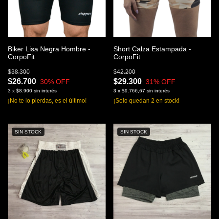
Biker Lisa Negra Hombre -
Short Calza Estampada -
CorpoFit
CorpoFit
$38.300
$42.200
$26.700
$29.300
30
% OFF
31
% OFF
3
x
$8.900
sin interés
3
x
$9.766,67
sin interés
¡No te lo pierdas, es el último!
¡Solo quedan
2
en stock!
SIN STOCK
SIN STOCK