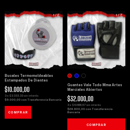
1
/
2
1
/
7
Bucales Termomoldeables
Estampados De Dientes
Guantes Vale Todo Mma Artes
$10.000,00
Marciales Abiertos
3
x
$3.333,33
sin interés
$32.000,00
$9.000,00
con
Transferencia Bancaria
3
x
$10.666,67
sin interés
$28.800,00
con
Transferencia
Bancaria
COMPRAR