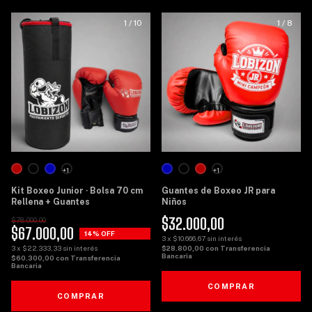
1
/
10
1
/
8
+1
+1
Kit Boxeo Junior · Bolsa 70 cm
Guantes de Boxeo JR para
Rellena + Guantes
Niños
$32.000,00
$78.000,00
$67.000,00
14
% OFF
3
x
$10.666,67
sin interés
3
x
$22.333,33
sin interés
$28.800,00
con
Transferencia
Bancaria
$60.300,00
con
Transferencia
Bancaria
COMPRAR
COMPRAR