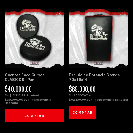
1
/
7
1
/
9
Guantes Foco Curvos
Escudo de Potencia Grande
CLASICOS - Par
70x40x14
$40.000,00
$69.000,00
3
x
$13.333,33
sin interés
3
x
$23.000,00
sin interés
$36.000,00
con
Transferencia
$62.100,00
con
Transferencia Bancaria
Bancaria
COMPRAR