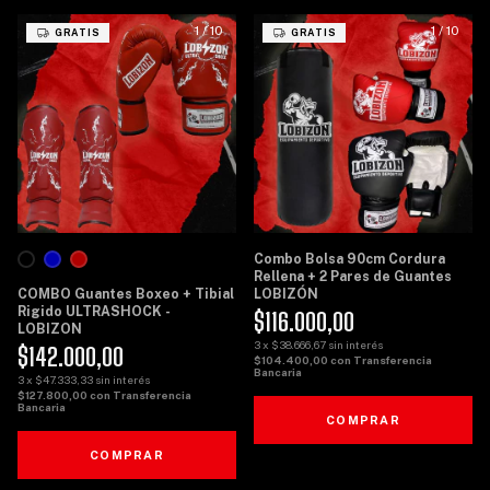
1
/
10
1
/
10
GRATIS
GRATIS
Combo Bolsa 90cm Cordura
Rellena + 2 Pares de Guantes
COMBO Guantes Boxeo + Tibial
LOBIZÓN
Rigido ULTRASHOCK -
$116.000,00
LOBIZON
3
x
$38.666,67
sin interés
$142.000,00
$104.400,00
con
Transferencia
Bancaria
3
x
$47.333,33
sin interés
$127.800,00
con
Transferencia
Bancaria
COMPRAR
COMPRAR