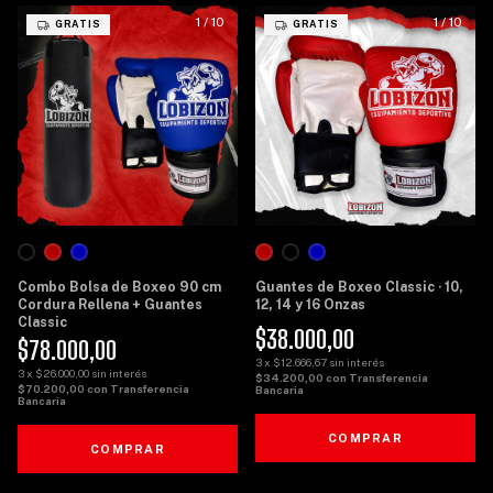
1
/
10
1
/
10
GRATIS
GRATIS
Combo Bolsa de Boxeo 90 cm
Guantes de Boxeo Classic · 10,
Cordura Rellena + Guantes
12, 14 y 16 Onzas
Classic
$38.000,00
$78.000,00
3
x
$12.666,67
sin interés
3
x
$26.000,00
sin interés
$34.200,00
con
Transferencia
$70.200,00
con
Transferencia
Bancaria
Bancaria
COMPRAR
COMPRAR