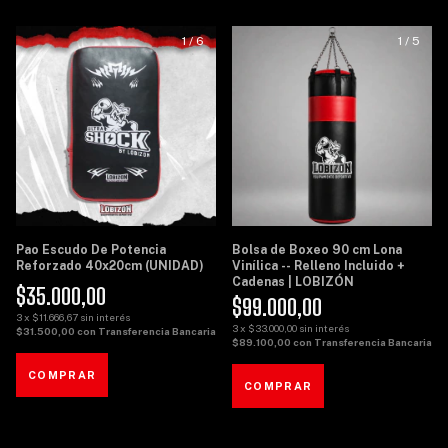
1
/
6
1
/
5
Pao Escudo De Potencia
Bolsa de Boxeo 90 cm Lona
Reforzado 40x20cm (UNIDAD)
Vinílica -- Relleno Incluido +
Cadenas | LOBIZÓN
$35.000,00
$99.000,00
3
x
$11.666,67
sin interés
3
x
$33.000,00
sin interés
$31.500,00
con
Transferencia Bancaria
$89.100,00
con
Transferencia Bancaria