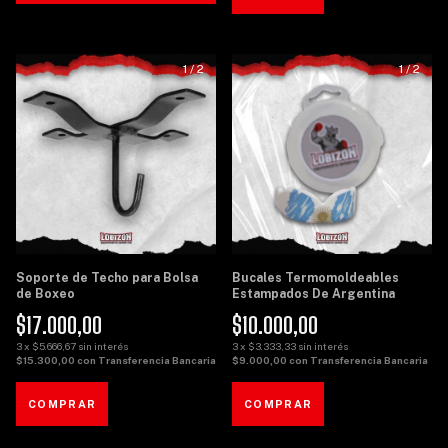
1
/
2
1
/
2
Soporte de Techo para Bolsa
Bucales Termomoldeables
de Boxeo
Estampados De Argentina
$17.000,00
$10.000,00
3
x
$5.666,67
sin interés
3
x
$3.333,33
sin interés
$15.300,00
con
Transferencia Bancaria
$9.000,00
con
Transferencia Bancaria