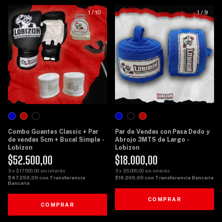
1
/
10
1
/
9
Combo Guantes Classic + Par
Par de Vendas con Pasa Dedo y
de vendas 5cm + Bucal Simple -
Abrojo 3MTS de Largo -
Lobizon
Lobizon
$52.500,00
$18.000,00
3
x
$17.500,00
sin interés
3
x
$6.000,00
sin interés
$47.250,00
con
Transferencia
$16.200,00
con
Transferencia Bancaria
Bancaria
COMPRAR
COMPRAR