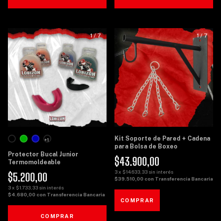
1
/
7
1
/
7
Kit Soporte de Pared + Cadena
+1
para Bolsa de Boxeo
Protector Bucal Junior
$43.900,00
Termomoldeable
3
x
$14.633,33
sin interés
$5.200,00
$39.510,00
con
Transferencia Bancaria
3
x
$1.733,33
sin interés
$4.680,00
con
Transferencia Bancaria
COMPRAR