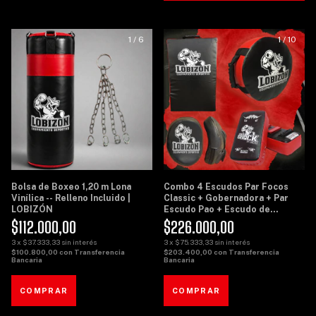
1
/
6
1
/
10
Bolsa de Boxeo 1,20 m Lona
Combo 4 Escudos Par Focos
Vinílica -- Relleno Incluido |
Classic + Gobernadora + Par
LOBIZÓN
Escudo Pao + Escudo de
Potencia Grande - Lobizon
$112.000,00
$226.000,00
3
x
$37.333,33
sin interés
3
x
$75.333,33
sin interés
$100.800,00
con
Transferencia
$203.400,00
con
Transferencia
Bancaria
Bancaria