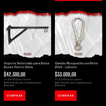
1
/
4
1
/
3
Soporte Reforzado para Bolsa
Gancho Mosquetón con Rotor
Boxeo Hierro 40cm
25x9 - Lobizon
$42.300,00
$33.000,00
3
x
$14.100,00
sin interés
3
x
$11.000,00
sin interés
$38.070,00
con
Transferencia
$29.700,00
con
Transferencia
Bancaria
Bancaria