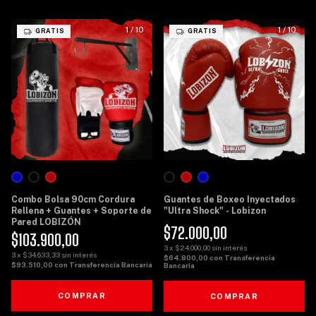
1
/
10
1
/
10
GRATIS
GRATIS
Combo Bolsa 90cm Cordura
Guantes de Boxeo Inyectados
Rellena + Guantes + Soporte de
"Ultra Shock" - Lobizon
Pared LOBIZÓN
$72.000,00
$103.900,00
3
x
$24.000,00
sin interés
3
x
$34.633,33
sin interés
$64.800,00
con
Transferencia
$93.510,00
con
Transferencia Bancaria
Bancaria
COMPRAR
COMPRAR