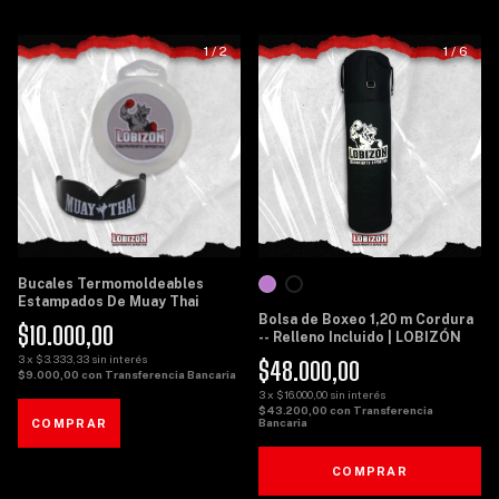
1
/
2
1
/
6
Bucales Termomoldeables
Estampados De Muay Thai
Bolsa de Boxeo 1,20 m Cordura
$10.000,00
-- Relleno Incluido | LOBIZÓN
3
x
$3.333,33
sin interés
$48.000,00
$9.000,00
con
Transferencia Bancaria
3
x
$16.000,00
sin interés
$43.200,00
con
Transferencia
Bancaria
COMPRAR