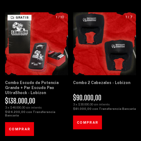
1
/
10
1
/
7
GRATIS
Combo Escudo de Potencia
Combo 2 Cabezales - Lobizon
Grande + Par Escudo Pao
UltraShock - Lobizon
$90.000,00
$138.000,00
3
x
$30.000,00
sin interés
3
x
$46.000,00
sin interés
$81.000,00
con
Transferencia Bancaria
$124.200,00
con
Transferencia
Bancaria