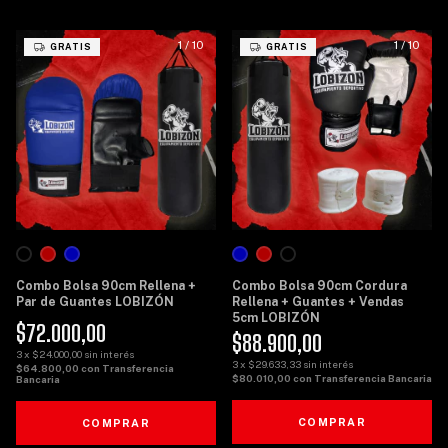
1
/
10
1
/
10
GRATIS
GRATIS
Combo Bolsa 90cm Rellena +
Combo Bolsa 90cm Cordura
Par de Guantes LOBIZÓN
Rellena + Guantes + Vendas
5cm LOBIZÓN
$72.000,00
$88.900,00
3
x
$24.000,00
sin interés
3
x
$29.633,33
sin interés
$64.800,00
con
Transferencia
$80.010,00
con
Transferencia Bancaria
Bancaria
COMPRAR
COMPRAR