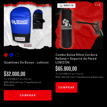
1
/
10
1
/
9
GRATIS
Combo Bolsa 90cm Cordura
Rellena + Soporte de Pared
Guantines De Boxeo - Lobizon
LOBIZÓN
$65.900,00
$32.000,00
3
x
$21.966,67
sin interés
$59.310,00
con
Transferencia Bancaria
3
x
$10.666,67
sin interés
$28.800,00
con
Transferencia
Bancaria
COMPRAR