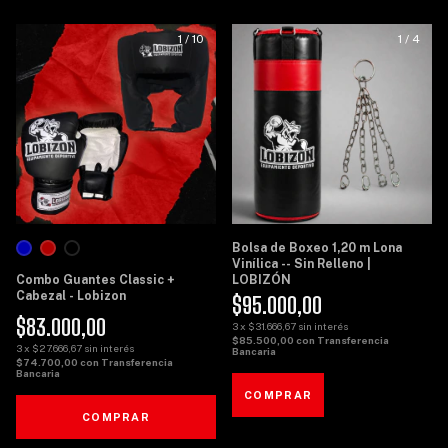
1
/
10
1
/
4
Bolsa de Boxeo 1,20 m Lona
Vinílica -- Sin Relleno |
Combo Guantes Classic +
LOBIZÓN
Cabezal - Lobizon
$95.000,00
$83.000,00
3
x
$31.666,67
sin interés
$85.500,00
con
Transferencia
3
x
$27.666,67
sin interés
Bancaria
$74.700,00
con
Transferencia
Bancaria
COMPRAR