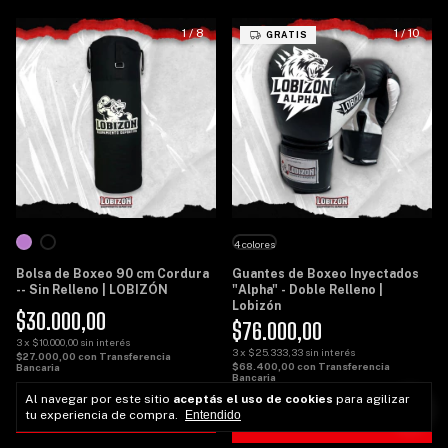
1
/
8
1
/
10
GRATIS
4 colores
Bolsa de Boxeo 90 cm Cordura
Guantes de Boxeo Inyectados
-- Sin Relleno | LOBIZÓN
"Alpha" - Doble Relleno |
Lobizón
$30.000,00
$76.000,00
3
x
$10.000,00
sin interés
3
x
$25.333,33
sin interés
$27.000,00
con
Transferencia
$68.400,00
con
Transferencia
Bancaria
Bancaria
Al navegar por este sitio
aceptás el uso de cookies
para agilizar
COMPRAR
tu experiencia de compra.
Entendido
COMPRAR