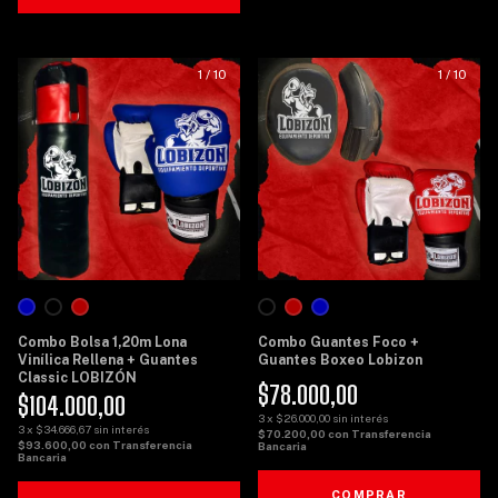
1
/
10
1
/
10
Combo Bolsa 1,20m Lona
Combo Guantes Foco +
Vinílica Rellena + Guantes
Guantes Boxeo Lobizon
Classic LOBIZÓN
$78.000,00
$104.000,00
3
x
$26.000,00
sin interés
3
x
$34.666,67
sin interés
$70.200,00
con
Transferencia
$93.600,00
con
Transferencia
Bancaria
Bancaria
COMPRAR