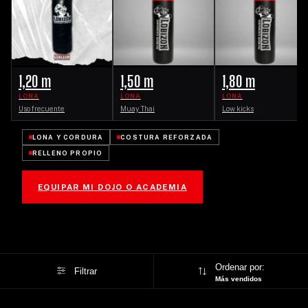
1,20 m
1,50 m
1,80 m
LONA
LONA
LONA
Uso frecuente
Muay Thai
Low kicks
LONA Y CORDURA
COSTURA REFORZADA
RELLENO PROPIO
EQUIPAR MI DOJO O ACADEMIA
Ordenar por:
Filtrar
Más vendidos