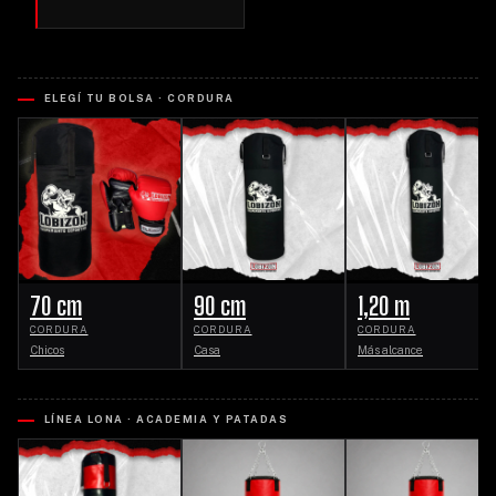
ELEGÍ TU BOLSA · CORDURA
70 cm
90 cm
1,20 m
CORDURA
CORDURA
CORDURA
Chicos
Casa
Más alcance
LÍNEA LONA · ACADEMIA Y PATADAS