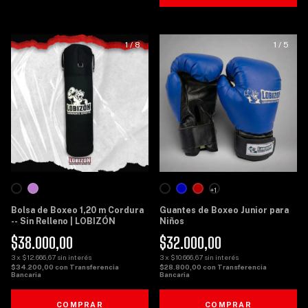
1
/
8
1
/
5
+1
Bolsa de Boxeo 1,20 m Cordura
Guantes de Boxeo Junior para
-- Sin Relleno | LOBIZÓN
Niños
$38.000,00
$32.000,00
3
x
$12.666,67
sin interés
3
x
$10.666,67
sin interés
$34.200,00
con
Transferencia
$28.800,00
con
Transferencia
Bancaria
Bancaria
COMPRAR
COMPRAR