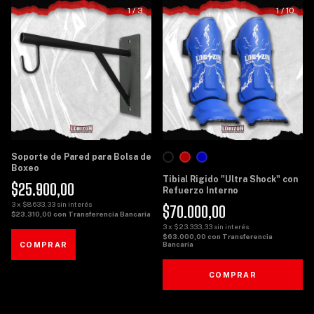
1
/
3
1
/
10
Soporte de Pared para Bolsa de
Boxeo
Tibial Rigido "Ultra Shock" con
$25.900,00
Refuerzo Interno
3
x
$8.633,33
sin interés
$70.000,00
$23.310,00
con
Transferencia Bancaria
3
x
$23.333,33
sin interés
$63.000,00
con
Transferencia
Bancaria
COMPRAR