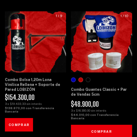
1
/
9
1
/
10
Combo Bolsa 1,20m Lona
Vinílica Rellena + Soporte de
Pared LOBIZÓN
Combo Guantes Classic + Par
de Vendas 5cm
$154.300,00
$48.900,00
3
x
$51.433,33
sin interés
$138.870,00
con
Transferencia
3
x
$16.300,00
sin interés
Bancaria
$44.010,00
con
Transferencia
Bancaria
COMPRAR