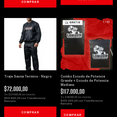
COMPRAR
1
/
8
1
/
10
GRATIS
Traje Sauna Termico - Negro
Combo Escudo de Potencia
Grande + Escudo de Potencia
Mediano
$72.000,00
$117.000,00
3
x
$24.000,00
sin interés
3
x
$39.000,00
sin interés
$64.800,00
con
Transferencia
$105.300,00
con
Transferencia
Bancaria
Bancaria
COMPRAR