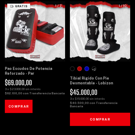
1
/
7
1
/
10
GRATIS
Pao Escudos De Potencia
+2
Reforzado - Par
Tibial Rigido Con Pie
$69.000,00
Desmontable - Lobizon
3
x
$23.000,00
sin interés
$45.000,00
$62.100,00
con
Transferencia Bancaria
3
x
$15.000,00
sin interés
$40.500,00
con
Transferencia
Bancaria
COMPRAR