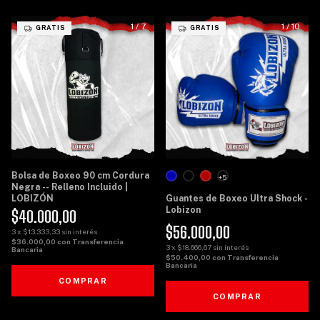
1
/
7
1
/
10
GRATIS
GRATIS
Bolsa de Boxeo 90 cm Cordura
+5
Negra -- Relleno Incluido |
LOBIZÓN
Guantes de Boxeo Ultra Shock -
Lobizon
$40.000,00
$56.000,00
3
x
$13.333,33
sin interés
$36.000,00
con
Transferencia
3
x
$18.666,67
sin interés
Bancaria
$50.400,00
con
Transferencia
Bancaria
COMPRAR
COMPRAR