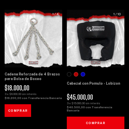
1
/
4
1
/
10
Cadena Reforzada de 4 Brazos
para Bolsa de Boxeo
Cabezal con Pomulo - Lobizon
$18.000,00
3
x
$6.000,00
sin interés
$45.000,00
$16.200,00
con
Transferencia Bancaria
3
x
$15.000,00
sin interés
$40.500,00
con
Transferencia
Bancaria
COMPRAR