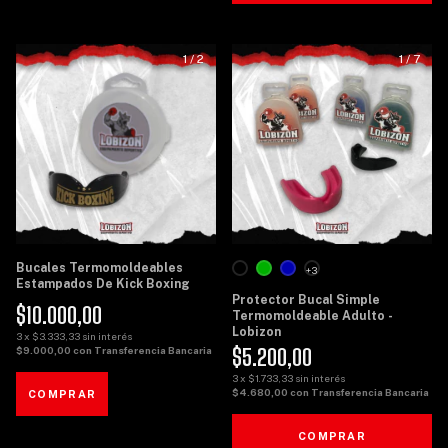
1
/
2
1
/
7
Bucales Termomoldeables
+3
Estampados De Kick Boxing
Protector Bucal Simple
$10.000,00
Termomoldeable Adulto -
Lobizon
3
x
$3.333,33
sin interés
$5.200,00
$9.000,00
con
Transferencia Bancaria
3
x
$1.733,33
sin interés
$4.680,00
con
Transferencia Bancaria
COMPRAR