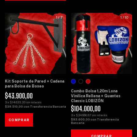
1
/
7
1
/
10
Kit Soporte de Pared + Cadena
para Bolsa de Boxeo
Combo Bolsa 1,20m Lona
$43.900,00
Vinílica Rellena + Guantes
Classic LOBIZÓN
3
x
$14.633,33
sin interés
$104.000,00
$39.510,00
con
Transferencia Bancaria
3
x
$34.666,67
sin interés
$93.600,00
con
Transferencia
Bancaria
COMPRAR