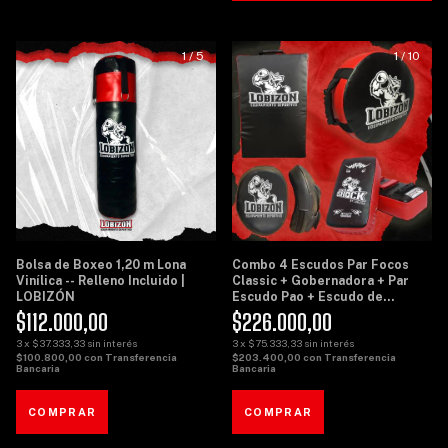
1
/
5
1
/
10
Bolsa de Boxeo 1,20 m Lona
Combo 4 Escudos Par Focos
Vinílica -- Relleno Incluido |
Classic + Gobernadora + Par
LOBIZÓN
Escudo Pao + Escudo de
Potencia Grande - Lobizon
$112.000,00
$226.000,00
3
x
$37.333,33
sin interés
3
x
$75.333,33
sin interés
$100.800,00
con
Transferencia
$203.400,00
con
Transferencia
Bancaria
Bancaria