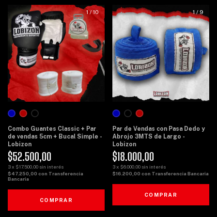
1
/
10
1
/
9
Combo Guantes Classic + Par
Par de Vendas con Pasa Dedo y
de vendas 5cm + Bucal Simple -
Abrojo 3MTS de Largo -
Lobizon
Lobizon
$52.500,00
$18.000,00
3
x
$17.500,00
sin interés
3
x
$6.000,00
sin interés
$47.250,00
con
Transferencia
$16.200,00
con
Transferencia Bancaria
Bancaria
COMPRAR
COMPRAR