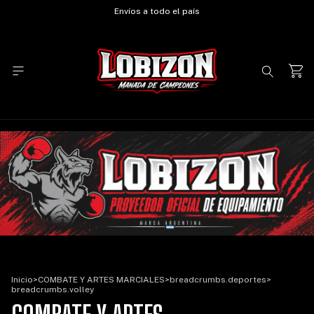
Envíos a todo el país
Inicio
>
COMBATE Y ARTES MARCIALES
>
breadcrumbs.deportes
>
breadcrumbs.volley