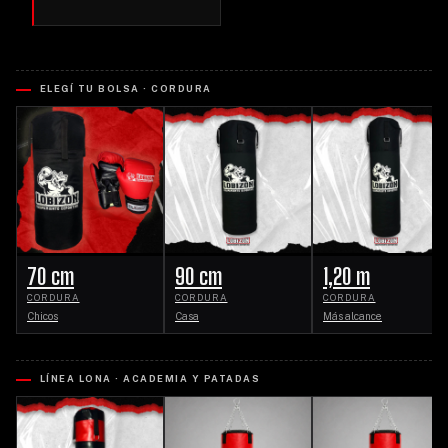
ELEGÍ TU BOLSA · CORDURA
70 cm
90 cm
1,20 m
CORDURA
CORDURA
CORDURA
Chicos
Casa
Más alcance
LÍNEA LONA · ACADEMIA Y PATADAS