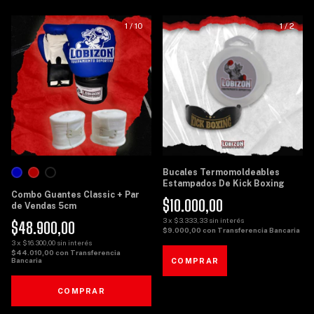
1
/
10
1
/
2
Bucales Termomoldeables
Estampados De Kick Boxing
Combo Guantes Classic + Par
$10.000,00
de Vendas 5cm
3
x
$3.333,33
sin interés
$48.900,00
$9.000,00
con
Transferencia Bancaria
3
x
$16.300,00
sin interés
$44.010,00
con
Transferencia
Bancaria
COMPRAR