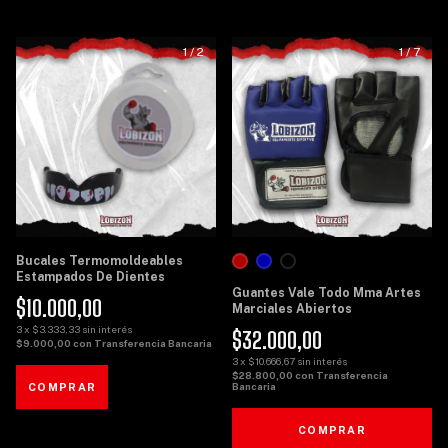
1
/
2
1
/
7
Bucales Termomoldeables
Estampados De Dientes
Guantes Vale Todo Mma Artes
$10.000,00
Marciales Abiertos
3
x
$3.333,33
sin interés
$32.000,00
$9.000,00
con
Transferencia Bancaria
3
x
$10.666,67
sin interés
$28.800,00
con
Transferencia
Bancaria
COMPRAR