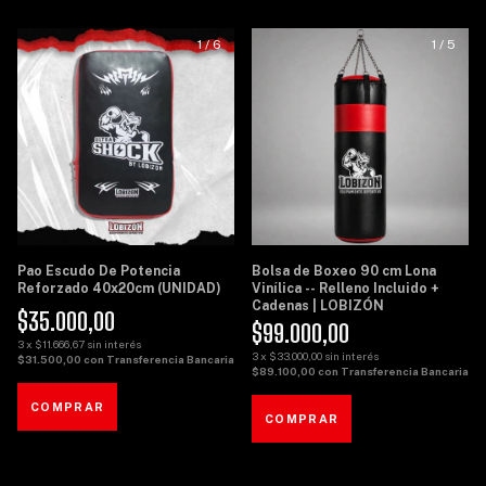
1
/
6
1
/
5
Pao Escudo De Potencia
Bolsa de Boxeo 90 cm Lona
Reforzado 40x20cm (UNIDAD)
Vinílica -- Relleno Incluido +
Cadenas | LOBIZÓN
$35.000,00
$99.000,00
3
x
$11.666,67
sin interés
3
x
$33.000,00
sin interés
$31.500,00
con
Transferencia Bancaria
$89.100,00
con
Transferencia Bancaria