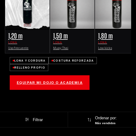
1,20 m
1,50 m
1,80 m
LONA
LONA
LONA
Uso frecuente
Muay Thai
Low kicks
LONA Y CORDURA
COSTURA REFORZADA
RELLENO PROPIO
EQUIPAR MI DOJO O ACADEMIA
Ordenar por:
Filtrar
Más vendidos