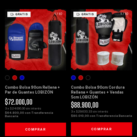
1
/
10
1
/
10
GRATIS
GRATIS
Combo Bolsa 90cm Rellena +
Combo Bolsa 90cm Cordura
Par de Guantes LOBIZÓN
Rellena + Guantes + Vendas
5cm LOBIZÓN
$72.000,00
$88.900,00
3
x
$24.000,00
sin interés
3
x
$29.633,33
sin interés
$64.800,00
con
Transferencia
$80.010,00
con
Transferencia Bancaria
Bancaria
COMPRAR
COMPRAR