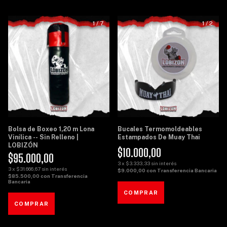
1
/
7
1
/
2
Bolsa de Boxeo 1,20 m Lona
Bucales Termomoldeables
Vinílica -- Sin Relleno |
Estampados De Muay Thai
LOBIZÓN
$10.000,00
$95.000,00
3
x
$3.333,33
sin interés
3
x
$31.666,67
sin interés
$9.000,00
con
Transferencia Bancaria
$85.500,00
con
Transferencia
Bancaria