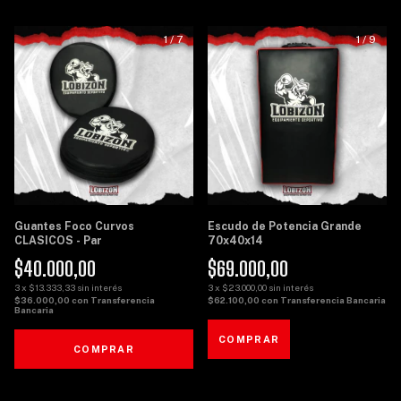
1
/
7
1
/
9
Guantes Foco Curvos
Escudo de Potencia Grande
CLASICOS - Par
70x40x14
$40.000,00
$69.000,00
3
x
$13.333,33
sin interés
3
x
$23.000,00
sin interés
$36.000,00
con
Transferencia
$62.100,00
con
Transferencia Bancaria
Bancaria
COMPRAR