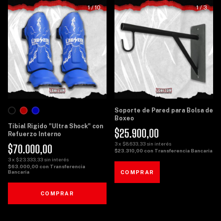
1
/
10
1
/
3
Soporte de Pared para Bolsa de
Boxeo
Tibial Rigido "Ultra Shock" con
$25.900,00
Refuerzo Interno
3
x
$8.633,33
sin interés
$70.000,00
$23.310,00
con
Transferencia Bancaria
3
x
$23.333,33
sin interés
$63.000,00
con
Transferencia
Bancaria
COMPRAR