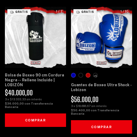
1
/
7
1
/
10
GRATIS
GRATIS
Bolsa de Boxeo 90 cm Cordura
+5
Negra -- Relleno Incluido |
LOBIZÓN
Guantes de Boxeo Ultra Shock -
Lobizon
$40.000,00
$56.000,00
3
x
$13.333,33
sin interés
$36.000,00
con
Transferencia
3
x
$18.666,67
sin interés
Bancaria
$50.400,00
con
Transferencia
Bancaria
COMPRAR
COMPRAR