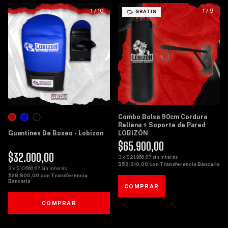
1
/
10
1
/
9
GRATIS
Combo Bolsa 90cm Cordura
Rellena + Soporte de Pared
Guantines De Boxeo - Lobizon
LOBIZÓN
$65.900,00
$32.000,00
3
x
$21.966,67
sin interés
$59.310,00
con
Transferencia Bancaria
3
x
$10.666,67
sin interés
$28.800,00
con
Transferencia
Bancaria
COMPRAR