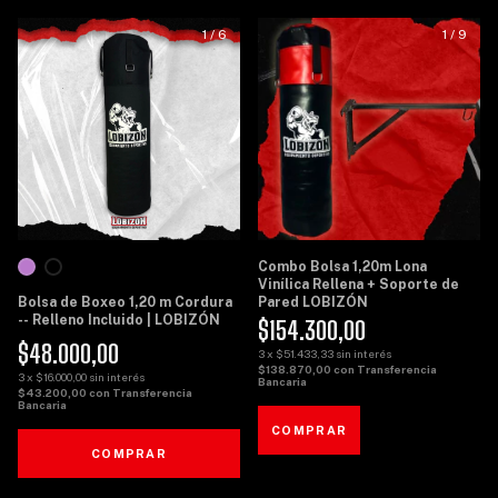
1
/
6
1
/
9
Combo Bolsa 1,20m Lona
Vinílica Rellena + Soporte de
Bolsa de Boxeo 1,20 m Cordura
Pared LOBIZÓN
-- Relleno Incluido | LOBIZÓN
$154.300,00
$48.000,00
3
x
$51.433,33
sin interés
$138.870,00
con
Transferencia
3
x
$16.000,00
sin interés
Bancaria
$43.200,00
con
Transferencia
Bancaria
COMPRAR