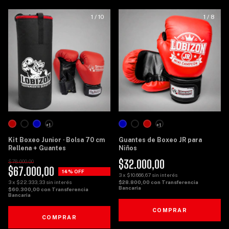
1
/
10
1
/
8
+1
+1
Kit Boxeo Junior · Bolsa 70 cm
Guantes de Boxeo JR para
Rellena + Guantes
Niños
$32.000,00
$78.000,00
$67.000,00
14
% OFF
3
x
$10.666,67
sin interés
3
x
$22.333,33
sin interés
$28.800,00
con
Transferencia
Bancaria
$60.300,00
con
Transferencia
Bancaria
COMPRAR
COMPRAR