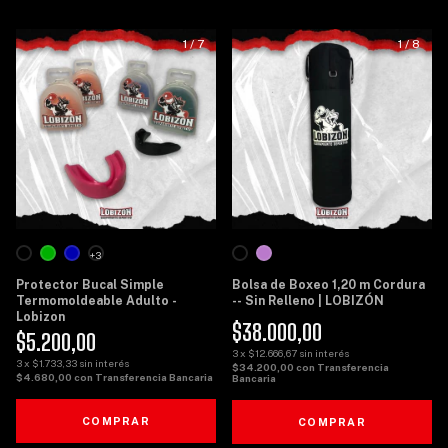
1
/
7
1
/
8
+3
Protector Bucal Simple
Bolsa de Boxeo 1,20 m Cordura
Termomoldeable Adulto -
-- Sin Relleno | LOBIZÓN
Lobizon
$38.000,00
$5.200,00
3
x
$12.666,67
sin interés
3
x
$1.733,33
sin interés
$34.200,00
con
Transferencia
$4.680,00
con
Transferencia Bancaria
Bancaria
COMPRAR
COMPRAR