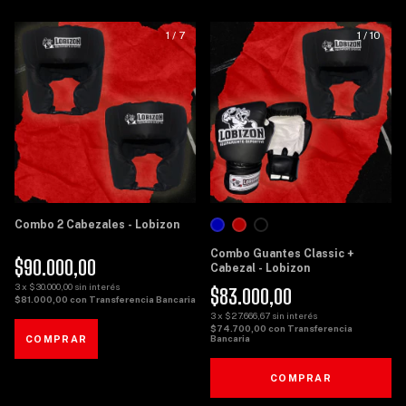
1
/
7
1
/
10
Combo 2 Cabezales - Lobizon
Combo Guantes Classic +
$90.000,00
Cabezal - Lobizon
3
x
$30.000,00
sin interés
$83.000,00
$81.000,00
con
Transferencia Bancaria
3
x
$27.666,67
sin interés
$74.700,00
con
Transferencia
Bancaria
COMPRAR