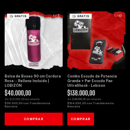
1
/
7
1
/
10
GRATIS
GRATIS
Bolsa de Boxeo 90 cm Cordura
Combo Escudo de Potencia
Rosa -- Relleno Incluido |
Grande + Par Escudo Pao
LOBIZÓN
UltraShock - Lobizon
$40.000,00
$138.000,00
3
x
$13.333,33
sin interés
3
x
$46.000,00
sin interés
$36.000,00
con
Transferencia
$124.200,00
con
Transferencia
Bancaria
Bancaria
COMPRAR