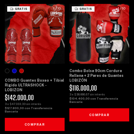
1
/
10
1
/
10
GRATIS
GRATIS
Combo Bolsa 90cm Cordura
Rellena + 2 Pares de Guantes
COMBO Guantes Boxeo + Tibial
LOBIZÓN
Rigido ULTRASHOCK -
$116.000,00
LOBIZON
3
x
$38.666,67
sin interés
$142.000,00
$104.400,00
con
Transferencia
Bancaria
3
x
$47.333,33
sin interés
$127.800,00
con
Transferencia
Bancaria
COMPRAR
COMPRAR