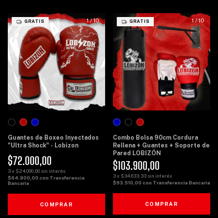
1
/
10
1
/
10
GRATIS
GRATIS
Guantes de Boxeo Inyectados
Combo Bolsa 90cm Cordura
"Ultra Shock" - Lobizon
Rellena + Guantes + Soporte de
Pared LOBIZÓN
$72.000,00
$103.900,00
3
x
$24.000,00
sin interés
3
x
$34.633,33
sin interés
$64.800,00
con
Transferencia
$93.510,00
con
Transferencia Bancaria
Bancaria
COMPRAR
COMPRAR