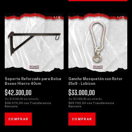
1
/
4
1
/
3
Soporte Reforzado para Bolsa
Gancho Mosquetón con Rotor
Boxeo Hierro 40cm
25x9 - Lobizon
$42.300,00
$33.000,00
3
x
$14.100,00
sin interés
3
x
$11.000,00
sin interés
$38.070,00
con
Transferencia
$29.700,00
con
Transferencia
Bancaria
Bancaria