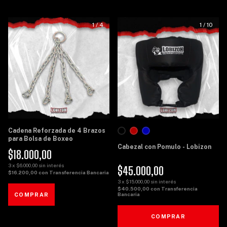
1
/
4
1
/
10
Cadena Reforzada de 4 Brazos
para Bolsa de Boxeo
Cabezal con Pomulo - Lobizon
$18.000,00
3
x
$6.000,00
sin interés
$45.000,00
$16.200,00
con
Transferencia Bancaria
3
x
$15.000,00
sin interés
$40.500,00
con
Transferencia
Bancaria
COMPRAR