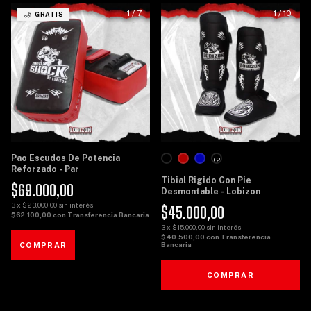
1
/
7
1
/
10
GRATIS
Pao Escudos De Potencia
+2
Reforzado - Par
Tibial Rigido Con Pie
$69.000,00
Desmontable - Lobizon
3
x
$23.000,00
sin interés
$45.000,00
$62.100,00
con
Transferencia Bancaria
3
x
$15.000,00
sin interés
$40.500,00
con
Transferencia
Bancaria
COMPRAR