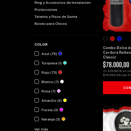
Ring y Accesorios de Instalación
Protecciones
Tatamis y Pisos de Goma
Boxeo para Chicos
COLOR
Combo Bolsa d
Cordura Rellen
Azul (75)
Classic
$78.000,00
Turquesa (1)
3
x
$26.000,00
sin in
Rojo (73)
$70.200,00
con
Tr
Blanco (7)
CO
Rosa (7)
Amarillo (2)
Fucsia (3)
Naranja (3)
Ver más