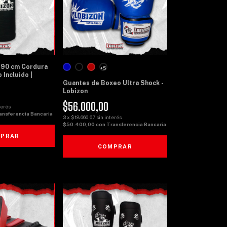
 90 cm Cordura
+5
 Incluido |
Guantes de Boxeo Ultra Shock -
Lobizon
$56.000,00
terés
ansferencia Bancaria
3
x
$18.666,67
sin interés
$50.400,00
con
Transferencia Bancaria
PRAR
COMPRAR