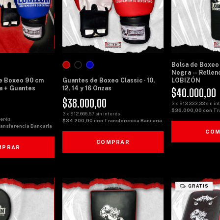
Bolsa de Boxeo
Negra -- Relleno
e Boxeo 90 cm
Guantes de Boxeo Classic · 10,
LOBIZÓN
a + Guantes
12, 14 y 16 Onzas
$40.000,00
$38.000,00
3
x
$13.333,33
sin in
$36.000,00
con
Tr
3
x
$12.666,67
sin interés
terés
$34.200,00
con
Transferencia Bancaria
ansferencia Bancaria
COM
COMPRAR
MPRAR
GRATIS