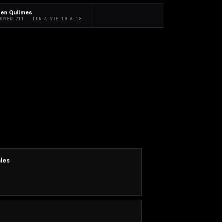
 en Quilmes
GOYEN 711 · LUN A VIE 10 A 18
ales