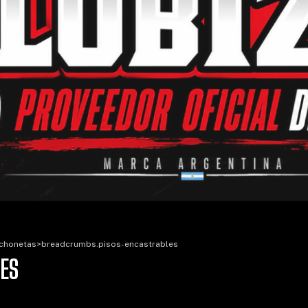
chonetas
>
breadcrumbs.pisos-encastrables
ES