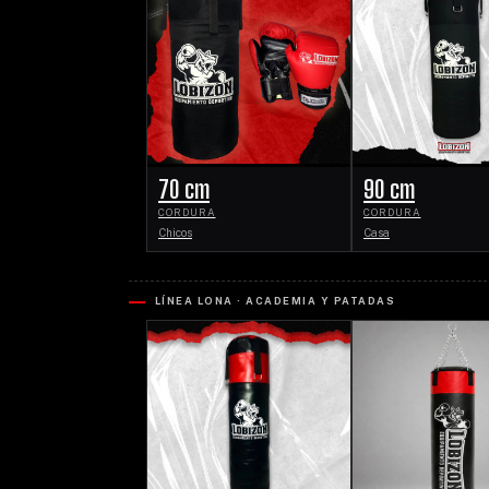
70 cm
90 cm
CORDURA
CORDURA
Chicos
Casa
LÍNEA LONA · ACADEMIA Y PATADAS