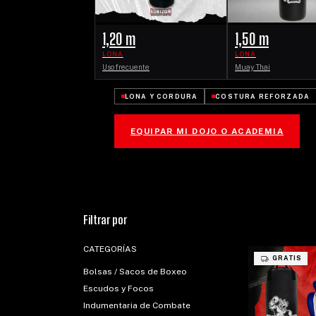
1,20 m
1,50 m
LONA
LONA
Uso frecuente
Muay Thai
LONA Y CORDURA
COSTURA REFORZADA
EQUIPAR MI DOJO O ACADEMIA
Filtrar por
CATEGORÍAS
GRATIS
Bolsas / Sacos de Boxeo
Escudos y Focos
Indumentaria de Combate