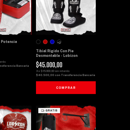
 Potencia
+2
Tibial Rigido Con Pie
Desmontable - Lobizon
terés
$45.000,00
nsferencia Bancaria
3
x
$15.000,00
sin interés
$40.500,00
con
Transferencia Bancaria
COMPRAR
GRATIS