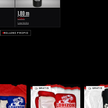
1,80 m
LONA
Low kicks
RELLENO PROPIO
GRATIS
GRATIS