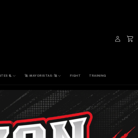
TES 📃
🚀 -MAYORISTAS- 🚀
FIGHT
TRAINING