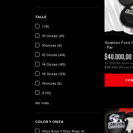
TALLE
1 (9)
10 Onzas (31)
Guantes Foco 
10onzas (6)
- Par
$40.000,00
12 Onzas (44)
3
x
$13.333,33
sin i
14 Onzas (45)
$36.000,00
con
T
16 Onzas (33)
CO
16onzas (2)
2 (10)
Ver más
COLOR Y ONZA
10oz Azul Y 10oz Rojo (1)