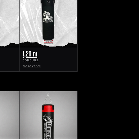
1,20 m
CORDURA
Más alcance