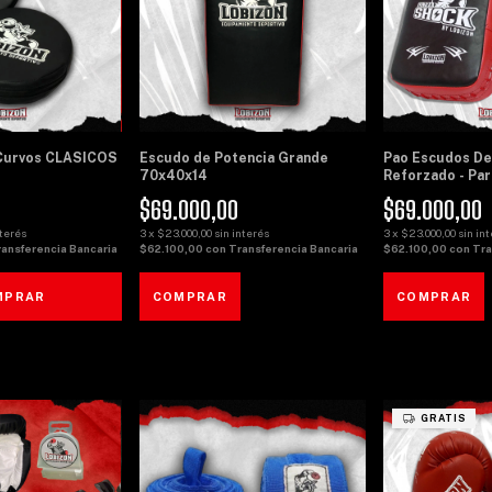
Curvos CLASICOS
Escudo de Potencia Grande
Pao Escudos De
70x40x14
Reforzado - Par
$69.000,00
$69.000,00
nterés
3
x
$23.000,00
sin interés
3
x
$23.000,00
sin in
ransferencia Bancaria
$62.100,00
con
Transferencia Bancaria
$62.100,00
con
Tra
MPRAR
GRATIS