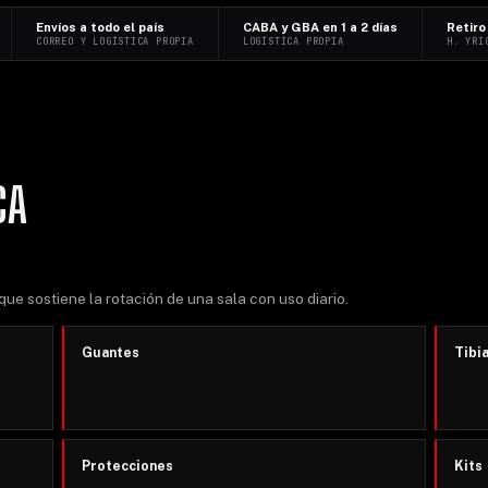
Envíos a todo el país
CABA y GBA en 1 a 2 días
Retiro
CORREO Y LOGÍSTICA PROPIA
LOGÍSTICA PROPIA
H. YRI
CA
que sostiene la rotación de una sala con uso diario.
Guantes
Tibi
Protecciones
Kits