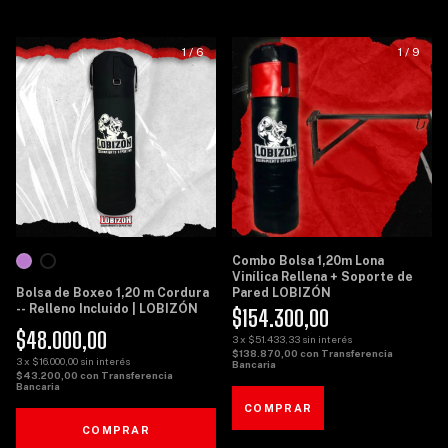
1
/
6
1
/
9
Combo Bolsa 1,20m Lona
Vinílica Rellena + Soporte de
Bolsa de Boxeo 1,20 m Cordura
Pared LOBIZÓN
-- Relleno Incluido | LOBIZÓN
$154.300,00
$48.000,00
3
x
$51.433,33
sin interés
$138.870,00
con
Transferencia
3
x
$16.000,00
sin interés
Bancaria
$43.200,00
con
Transferencia
Bancaria
COMPRAR