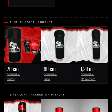
ELEGÍ TU BOLSA · CORDURA
70 cm
90 cm
1,20 m
CORDURA
CORDURA
CORDURA
Chicos
Casa
Más alcance
LÍNEA LONA · ACADEMIA Y PATADAS