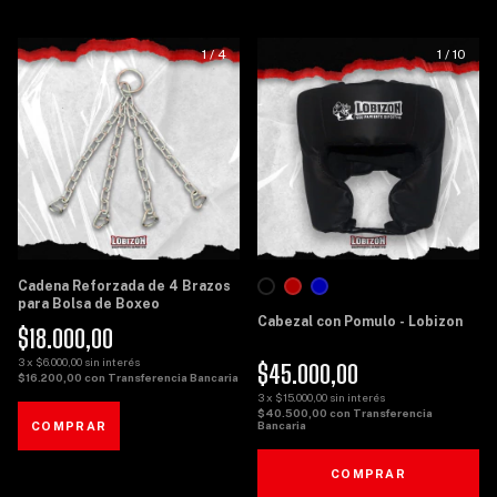
1
/
4
1
/
10
Cadena Reforzada de 4 Brazos
para Bolsa de Boxeo
Cabezal con Pomulo - Lobizon
$18.000,00
3
x
$6.000,00
sin interés
$45.000,00
$16.200,00
con
Transferencia Bancaria
3
x
$15.000,00
sin interés
$40.500,00
con
Transferencia
Bancaria
COMPRAR