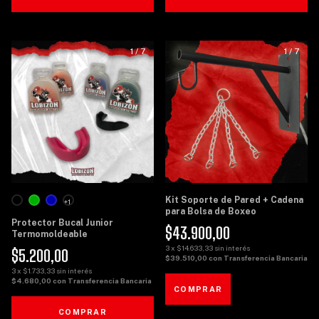
1
/
7
1
/
7
Kit Soporte de Pared + Cadena
+1
para Bolsa de Boxeo
Protector Bucal Junior
$43.900,00
Termomoldeable
3
x
$14.633,33
sin interés
$5.200,00
$39.510,00
con
Transferencia Bancaria
3
x
$1.733,33
sin interés
$4.680,00
con
Transferencia Bancaria
COMPRAR