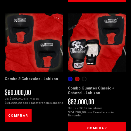
1
/
7
1
/
10
Combo 2 Cabezales - Lobizon
Combo Guantes Classic +
$90.000,00
Cabezal - Lobizon
3
x
$30.000,00
sin interés
$83.000,00
$81.000,00
con
Transferencia Bancaria
3
x
$27.666,67
sin interés
$74.700,00
con
Transferencia
Bancaria
COMPRAR