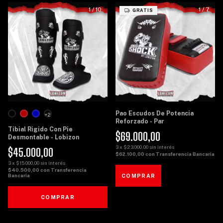
1
/
10
1
/
7
GRATIS
Pao Escudos De Potencia
+2
Reforzado - Par
Tibial Rigido Con Pie
$69.000,00
Desmontable - Lobizon
3
x
$23.000,00
sin interés
$45.000,00
$62.100,00
con
Transferencia Bancaria
3
x
$15.000,00
sin interés
$40.500,00
con
Transferencia
Bancaria
COMPRAR