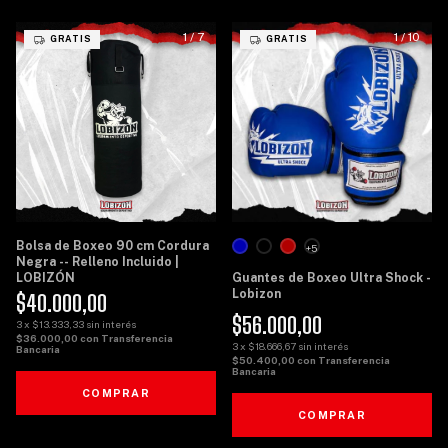
1
/
7
1
/
10
GRATIS
GRATIS
Bolsa de Boxeo 90 cm Cordura
+5
Negra -- Relleno Incluido |
LOBIZÓN
Guantes de Boxeo Ultra Shock -
Lobizon
$40.000,00
$56.000,00
3
x
$13.333,33
sin interés
$36.000,00
con
Transferencia
3
x
$18.666,67
sin interés
Bancaria
$50.400,00
con
Transferencia
Bancaria
COMPRAR
COMPRAR