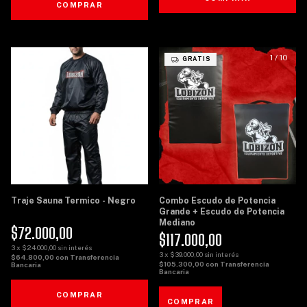
COMPRAR
1
/
8
1
/
10
GRATIS
Traje Sauna Termico - Negro
Combo Escudo de Potencia
Grande + Escudo de Potencia
Mediano
$72.000,00
$117.000,00
3
x
$24.000,00
sin interés
3
x
$39.000,00
sin interés
$64.800,00
con
Transferencia
$105.300,00
con
Transferencia
Bancaria
Bancaria
COMPRAR