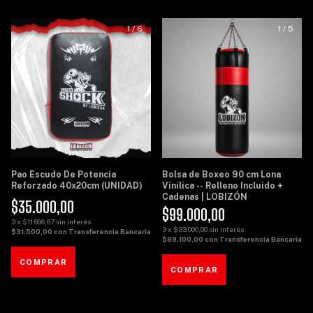
1
/
6
1
/
5
Pao Escudo De Potencia
Bolsa de Boxeo 90 cm Lona
Reforzado 40x20cm (UNIDAD)
Vinílica -- Relleno Incluido +
Cadenas | LOBIZÓN
$35.000,00
$99.000,00
3
x
$11.666,67
sin interés
3
x
$33.000,00
sin interés
$31.500,00
con
Transferencia Bancaria
$89.100,00
con
Transferencia Bancaria