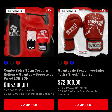
1
/
10
1
/
10
GRATIS
GRATIS
Combo Bolsa 90cm Cordura
Guantes de Boxeo Inyectados
Rellena + Guantes + Soporte de
"Ultra Shock" - Lobizon
Pared LOBIZÓN
$72.000,00
$103.900,00
3
x
$24.000,00
sin interés
3
x
$34.633,33
sin interés
$64.800,00
con
Transferencia
$93.510,00
con
Transferencia Bancaria
Bancaria
COMPRAR
COMPRAR