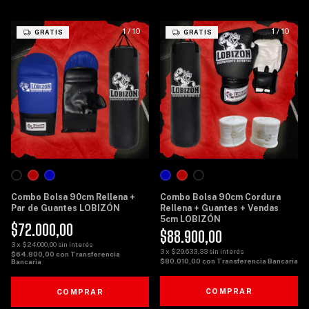
1
/
10
1
/
10
GRATIS
GRATIS
Combo Bolsa 90cm Rellena +
Combo Bolsa 90cm Cordura
Par de Guantes LOBIZÓN
Rellena + Guantes + Vendas
5cm LOBIZÓN
$72.000,00
$88.900,00
3
x
$24.000,00
sin interés
3
x
$29.633,33
sin interés
$64.800,00
con
Transferencia
$80.010,00
con
Transferencia Bancaria
Bancaria
COMPRAR
COMPRAR