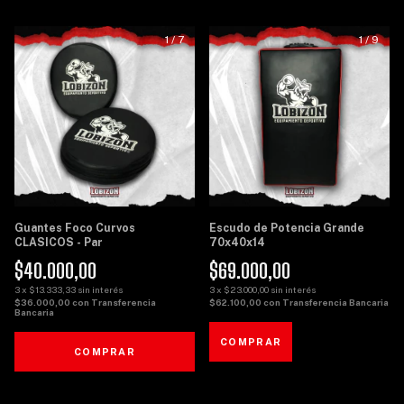
1
/
7
1
/
9
Guantes Foco Curvos
Escudo de Potencia Grande
CLASICOS - Par
70x40x14
$40.000,00
$69.000,00
3
x
$13.333,33
sin interés
3
x
$23.000,00
sin interés
$36.000,00
con
Transferencia
$62.100,00
con
Transferencia Bancaria
Bancaria
COMPRAR