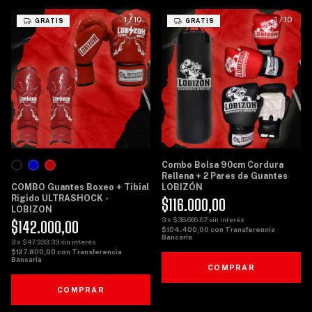
1
/
10
1
/
10
GRATIS
GRATIS
Combo Bolsa 90cm Cordura
Rellena + 2 Pares de Guantes
COMBO Guantes Boxeo + Tibial
LOBIZÓN
Rigido ULTRASHOCK -
$116.000,00
LOBIZON
3
x
$38.666,67
sin interés
$142.000,00
$104.400,00
con
Transferencia
Bancaria
3
x
$47.333,33
sin interés
$127.800,00
con
Transferencia
Bancaria
COMPRAR
COMPRAR