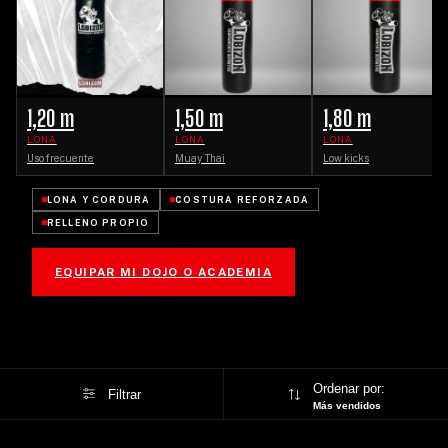
1,20 m
1,50 m
1,80 m
LONA
LONA
LONA
Uso frecuente
Muay Thai
Low kicks
LONA Y CORDURA
COSTURA REFORZADA
RELLENO PROPIO
EQUIPAR MI DOJO O ACADEMIA
Ordenar por:
Filtrar
Más vendidos