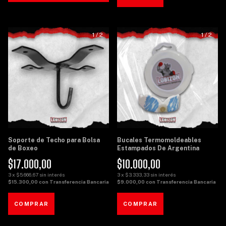
1
/
2
1
/
2
Soporte de Techo para Bolsa
Bucales Termomoldeables
de Boxeo
Estampados De Argentina
$17.000,00
$10.000,00
3
x
$5.666,67
sin interés
3
x
$3.333,33
sin interés
$15.300,00
con
Transferencia Bancaria
$9.000,00
con
Transferencia Bancaria