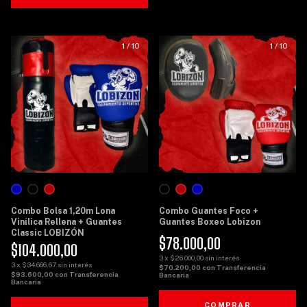
1
/
10
1
/
10
Combo Bolsa 1,20m Lona
Combo Guantes Foco +
Vinílica Rellena + Guantes
Guantes Boxeo Lobizon
Classic LOBIZÓN
$78.000,00
$104.000,00
3
x
$26.000,00
sin interés
3
x
$34.666,67
sin interés
$70.200,00
con
Transferencia
$93.600,00
con
Transferencia
Bancaria
Bancaria
COMPRAR