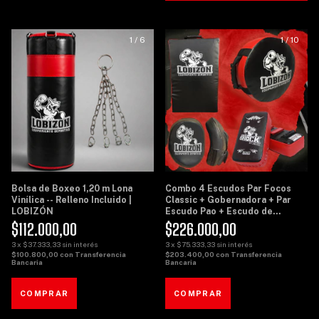
1
/
6
1
/
10
Bolsa de Boxeo 1,20 m Lona
Combo 4 Escudos Par Focos
Vinílica -- Relleno Incluido |
Classic + Gobernadora + Par
LOBIZÓN
Escudo Pao + Escudo de
Potencia Grande - Lobizon
$112.000,00
$226.000,00
3
x
$37.333,33
sin interés
3
x
$75.333,33
sin interés
$100.800,00
con
Transferencia
$203.400,00
con
Transferencia
Bancaria
Bancaria