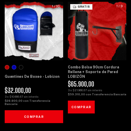
1
/
10
1
/
9
GRATIS
Combo Bolsa 90cm Cordura
Rellena + Soporte de Pared
Guantines De Boxeo - Lobizon
LOBIZÓN
$65.900,00
$32.000,00
3
x
$21.966,67
sin interés
$59.310,00
con
Transferencia Bancaria
3
x
$10.666,67
sin interés
$28.800,00
con
Transferencia
Bancaria
COMPRAR