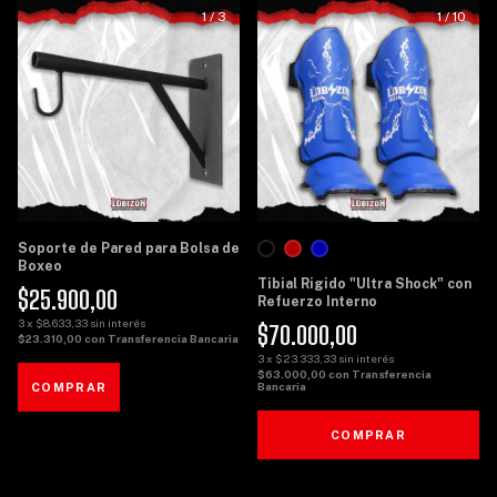
1
/
3
1
/
10
Soporte de Pared para Bolsa de
Boxeo
Tibial Rigido "Ultra Shock" con
$25.900,00
Refuerzo Interno
3
x
$8.633,33
sin interés
$70.000,00
$23.310,00
con
Transferencia Bancaria
3
x
$23.333,33
sin interés
$63.000,00
con
Transferencia
Bancaria
COMPRAR