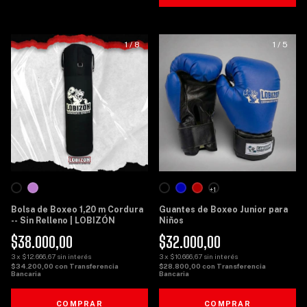
1
/
8
1
/
5
+1
Bolsa de Boxeo 1,20 m Cordura
Guantes de Boxeo Junior para
-- Sin Relleno | LOBIZÓN
Niños
$38.000,00
$32.000,00
3
x
$12.666,67
sin interés
3
x
$10.666,67
sin interés
$34.200,00
con
Transferencia
$28.800,00
con
Transferencia
Bancaria
Bancaria
COMPRAR
COMPRAR