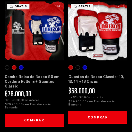
1
/
10
1
/
10
GRATIS
GRATIS
Combo Bolsa de Boxeo 90 cm
Guantes de Boxeo Classic · 10,
Cordura Rellena + Guantes
12, 14 y 16 Onzas
Classic
$38.000,00
$78.000,00
3
x
$12.666,67
sin interés
3
x
$26.000,00
sin interés
$34.200,00
con
Transferencia
$70.200,00
con
Transferencia
Bancaria
Bancaria
COMPRAR
COMPRAR