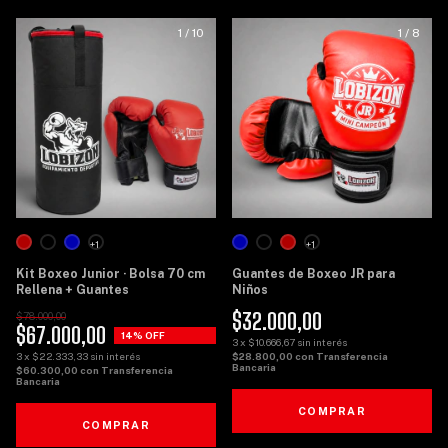
1
/
10
1
/
8
+1
+1
Kit Boxeo Junior · Bolsa 70 cm
Guantes de Boxeo JR para
Rellena + Guantes
Niños
$32.000,00
$78.000,00
$67.000,00
14
% OFF
3
x
$10.666,67
sin interés
3
x
$22.333,33
sin interés
$28.800,00
con
Transferencia
Bancaria
$60.300,00
con
Transferencia
Bancaria
COMPRAR
COMPRAR