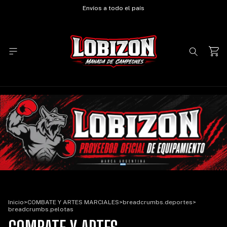
Envíos a todo el país
Inicio
>
COMBATE Y ARTES MARCIALES
>
breadcrumbs.deportes
>
breadcrumbs.pelotas