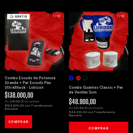
1
/
10
1
/
10
GRATIS
Combo Escudo de Potencia
Grande + Par Escudo Pao
UltraShock - Lobizon
Combo Guantes Classic + Par
de Vendas 5cm
$138.000,00
$48.900,00
3
x
$46.000,00
sin interés
$124.200,00
con
Transferencia
3
x
$16.300,00
sin interés
Bancaria
$44.010,00
con
Transferencia
Bancaria
COMPRAR