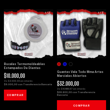
1
/
2
1
/
7
Bucales Termomoldeables
Estampados De Dientes
Guantes Vale Todo Mma Artes
$10.000,00
Marciales Abiertos
3
x
$3.333,33
sin interés
$32.000,00
$9.000,00
con
Transferencia Bancaria
3
x
$10.666,67
sin interés
$28.800,00
con
Transferencia
Bancaria
COMPRAR