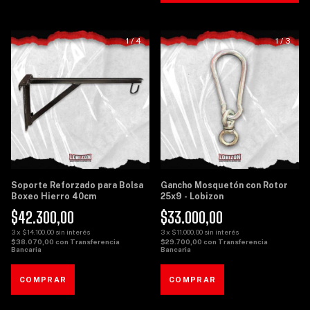
1
/
4
1
/
3
Soporte Reforzado para Bolsa
Gancho Mosquetón con Rotor
Boxeo Hierro 40cm
25x9 - Lobizon
$42.300,00
$33.000,00
3
x
$14.100,00
sin interés
3
x
$11.000,00
sin interés
$38.070,00
con
Transferencia
$29.700,00
con
Transferencia
Bancaria
Bancaria