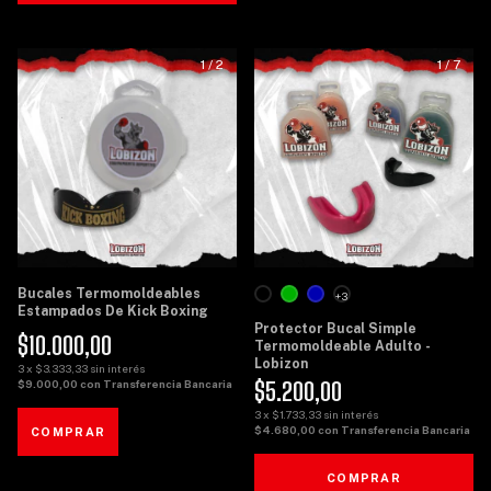
1
/
2
1
/
7
Bucales Termomoldeables
+3
Estampados De Kick Boxing
Protector Bucal Simple
$10.000,00
Termomoldeable Adulto -
Lobizon
3
x
$3.333,33
sin interés
$5.200,00
$9.000,00
con
Transferencia Bancaria
3
x
$1.733,33
sin interés
$4.680,00
con
Transferencia Bancaria
COMPRAR