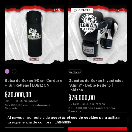
1
/
8
1
/
10
GRATIS
4 colores
Bolsa de Boxeo 90 cm Cordura
Guantes de Boxeo Inyectados
-- Sin Relleno | LOBIZÓN
"Alpha" - Doble Relleno |
Lobizón
$30.000,00
$76.000,00
3
x
$10.000,00
sin interés
3
x
$25.333,33
sin interés
$27.000,00
con
Transferencia
$68.400,00
con
Transferencia
Bancaria
Bancaria
Al navegar por este sitio
aceptás el uso de cookies
para agilizar
COMPRAR
tu experiencia de compra.
Entendido
COMPRAR