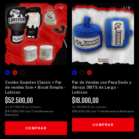
1
/
10
1
/
9
Combo Guantes Classic + Par
Par de Vendas con Pasa Dedo y
de vendas 5cm + Bucal Simple -
Abrojo 3MTS de Largo -
Lobizon
Lobizon
$52.500,00
$18.000,00
3
x
$17.500,00
sin interés
3
x
$6.000,00
sin interés
$47.250,00
con
Transferencia
$16.200,00
con
Transferencia Bancaria
Bancaria
COMPRAR
COMPRAR