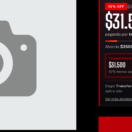
$
10% OFF
$31.
pagando por
t
Ahorrás
$350
TRANSFEREN
$31.500
10% menos qu
Elegís
Transfer
aplica solo.
Ver más detalle