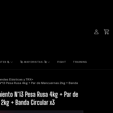
TES 📃
🚀 -MAYORISTAS- 🚀
FIGHT
TRAINING
andas Elásticas y TRX
>
N*13 Pesa Rusa 4kg + Par de Mancuernas 2kg + Banda
iento N*13 Pesa Rusa 4kg + Par de
2kg + Banda Circular x3