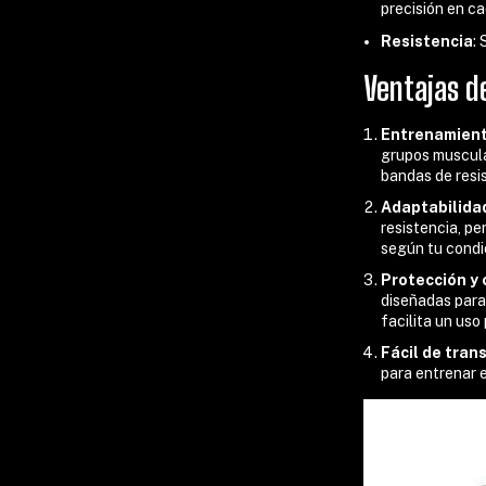
precisión en ca
Resistencia
:
Ventajas de
Entrenamient
grupos muscula
bandas de resi
Adaptabilida
resistencia, p
según tu condic
Protección y
diseñadas para 
facilita un uso
Fácil de tran
para entrenar e