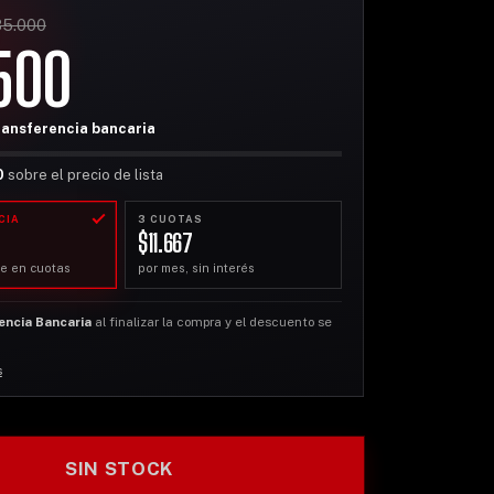
35.000
500
ransferencia bancaria
0
sobre el precio de lista
CIA
3 CUOTAS
$11.667
e en cuotas
por mes, sin interés
encia Bancaria
al finalizar la compra y el descuento se
s