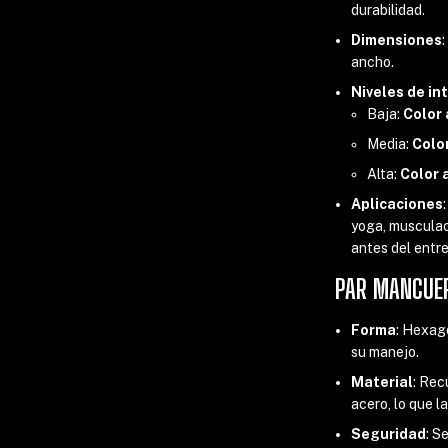
durabilidad.
Dimensiones
ancho.
Niveles de in
Baja:
Color 
Media:
Color
Alta:
Color 
Aplicaciones
yoga, musculaci
antes del entr
PAR MANCUER
Forma
: Hexago
su manejo.
Material
: Rec
acero, lo que l
Seguridad
: S