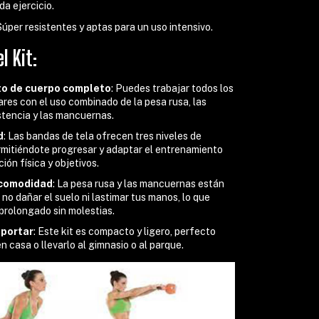
da ejercicio.
 Súper resistentes y aptas para un uso intensivo.
l Kit:
o de cuerpo completo
: Puedes trabajar todos los
res con el uso combinado de la pesa rusa, las
stencia y las mancuernas.
d
: Las bandas de tela ofrecen tres niveles de
ermitiéndote progresar y adaptar el entrenamiento
ión física y objetivos.
 comodidad
: La pesa rusa y las mancuernas están
no dañar el suelo ni lastimar tus manos, lo que
 prolongado sin molestias.
sportar
: Este kit es compacto y ligero, perfecto
n casa o llevarlo al gimnasio o al parque.