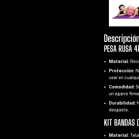
Descripció
PESA RUSA 4
Material
: Rec
Protección
: 
usar en cualqui
Comodidad
: 
un agarre firme
Durabilidad
: 
desgaste.
KIT BANDAS D
Material
: Tel