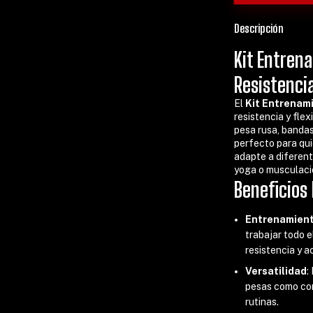
Descripción
Kit Entren
Resistencia
El
Kit Entrenam
resistencia y fle
pesa rusa, bandas
perfecto para qu
adapte a diferente
yoga o musculació
Beneficios 
Entrenamien
trabajar todo e
resistencia y a
Versatilidad
:
pesas como con
rutinas.