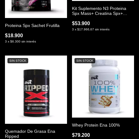
Kit Suplemento N3 Proteina
Spx Mass+ Creatina Spx+
Shaker Liso
$53.900
Proteina Spx Sachet Frutilla
3
x
$17.966,67
sin interés
$18.900
3
x
$6.300
sin interés
SIN STOCK
SIN STOCK
Whey Protein Ena 100%
Quemador De Grasa Ena
$79.200
Ripped