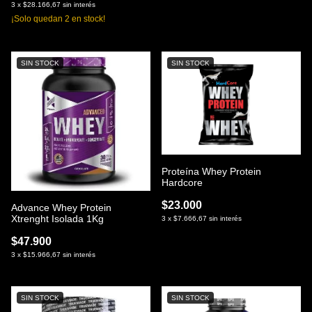
3
x
$28.166,67
sin interés
¡Solo quedan
2
en stock!
SIN STOCK
SIN STOCK
Proteína Whey Protein
Hardcore
$23.000
Advance Whey Protein
Xtrenght Isolada 1Kg
3
x
$7.666,67
sin interés
$47.900
3
x
$15.966,67
sin interés
SIN STOCK
SIN STOCK