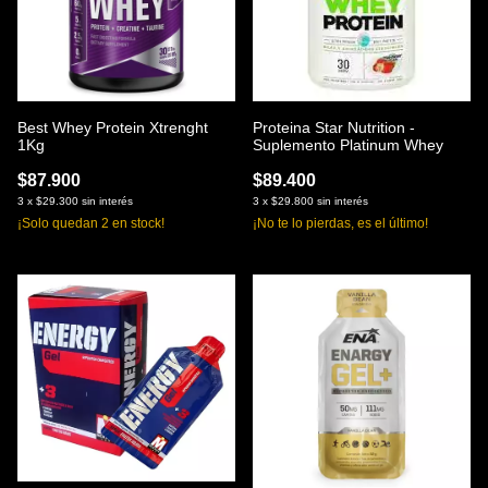
Best Whey Protein Xtrenght
Proteina Star Nutrition -
1Kg
Suplemento Platinum Whey
$87.900
$89.400
3
x
$29.300
sin interés
3
x
$29.800
sin interés
¡Solo quedan
2
en stock!
¡No te lo pierdas, es el último!