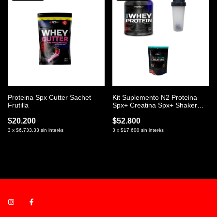
Proteina Spx Cutter Sachet
Kit Suplemento N2 Proteina
Frutilla
Spx+ Creatina Spx+ Shaker
Liso
$20.200
$52.800
3
x
$6.733,33
sin interés
3
x
$17.600
sin interés