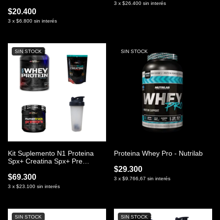
3
x
$26.400
sin interés
$20.400
3
x
$6.800
sin interés
SIN STOCK
SIN STOCK
Kit Suplemento N1 Proteina
Proteina Whey Pro - Nutrilab
Spx+ Creatina Spx+ Pre
Entreno Spx+ Shaker Liso
$29.300
$69.300
3
x
$9.766,67
sin interés
3
x
$23.100
sin interés
SIN STOCK
SIN STOCK