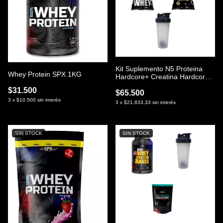
Kit Suplemento N5 Proteina
Whey Protein SPX 1KG
Hardcore+ Creatina Hardcore+
Shaker Liso
$31.500
$65.500
3
x
$10.500
sin interés
3
x
$21.833,33
sin interés
SIN STOCK
SIN STOCK