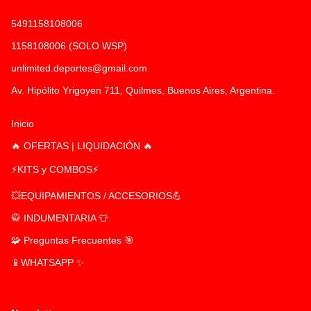
5491158108006
1158108006 (SOLO WSP)
unlimited.deportes@gmail.com
Av. Hipólito Yrigoyen 711, Quilmes, Buenos Aires, Argentina.
Inicio
🔥 OFERTAS | LIQUIDACIÓN 🔥
⚡KITS y COMBOS⚡
💥EQUIPAMIENTOS / ACCESORIOS💪
🥋 INDUMENTARIA 👕
🧩 Preguntas Frecuentes 🎯
📱WHATSAPP ✨