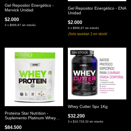
Gel Repositor Energético -
Gel Repositor Energético - ENA
Mervick Unidad
Unidad
$2.000
$2.000
3
x
$666,67
sin interés
3
x
$666,67
sin interés
¡Solo quedan
3
en stock!
SIN STOCK
Whey Cutter Spx 1Kg
Proteina Star Nutrition -
$32.200
Suplemento Platinum Whey
3
x
$10.733,33
sin interés
Doy Pack
$84.500