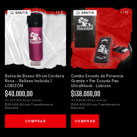
1
/
7
1
/
10
GRATIS
GRATIS
Bolsa de Boxeo 90 cm Cordura
Combo Escudo de Potencia
Rosa -- Relleno Incluido |
Grande + Par Escudo Pao
LOBIZÓN
UltraShock - Lobizon
$40.000,00
$138.000,00
3
x
$13.333,33
sin interés
3
x
$46.000,00
sin interés
$36.000,00
con
Transferencia
$124.200,00
con
Transferencia
Bancaria
Bancaria
COMPRAR