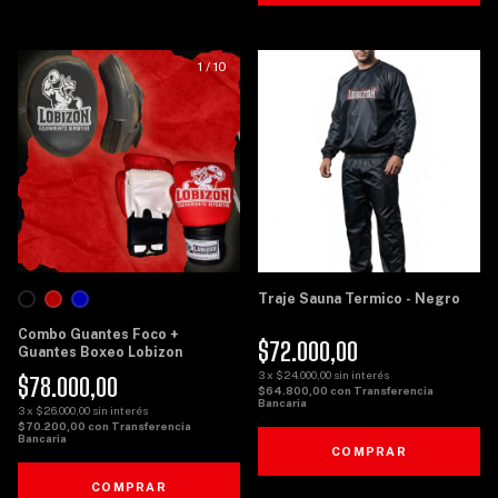
1
/
10
1
/
8
Traje Sauna Termico - Negro
Combo Guantes Foco +
$72.000,00
Guantes Boxeo Lobizon
3
x
$24.000,00
sin interés
$78.000,00
$64.800,00
con
Transferencia
Bancaria
3
x
$26.000,00
sin interés
$70.200,00
con
Transferencia
Bancaria
COMPRAR
COMPRAR