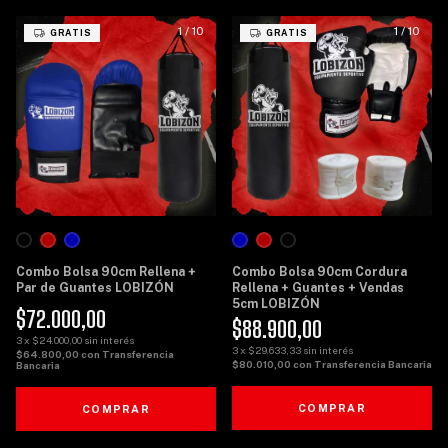
1
/
10
1
/
10
GRATIS
GRATIS
Combo Bolsa 90cm Rellena +
Combo Bolsa 90cm Cordura
Par de Guantes LOBIZÓN
Rellena + Guantes + Vendas
5cm LOBIZÓN
$72.000,00
$88.900,00
3
x
$24.000,00
sin interés
3
x
$29.633,33
sin interés
$64.800,00
con
Transferencia
$80.010,00
con
Transferencia Bancaria
Bancaria
COMPRAR
COMPRAR