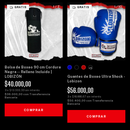
1
/
7
1
/
10
GRATIS
GRATIS
Bolsa de Boxeo 90 cm Cordura
+5
Negra -- Relleno Incluido |
LOBIZÓN
Guantes de Boxeo Ultra Shock -
Lobizon
$40.000,00
$56.000,00
3
x
$13.333,33
sin interés
$36.000,00
con
Transferencia
3
x
$18.666,67
sin interés
Bancaria
$50.400,00
con
Transferencia
Bancaria
COMPRAR
COMPRAR