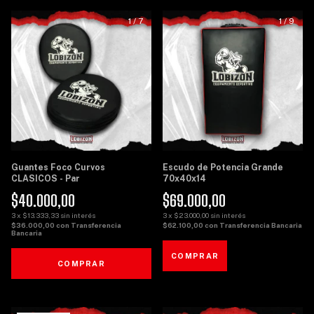
1
/
7
1
/
9
Guantes Foco Curvos
Escudo de Potencia Grande
CLASICOS - Par
70x40x14
$40.000,00
$69.000,00
3
x
$13.333,33
sin interés
3
x
$23.000,00
sin interés
$36.000,00
con
Transferencia
$62.100,00
con
Transferencia Bancaria
Bancaria
COMPRAR