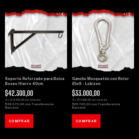
1
/
4
1
/
3
Soporte Reforzado para Bolsa
Gancho Mosquetón con Rotor
Boxeo Hierro 40cm
25x9 - Lobizon
$42.300,00
$33.000,00
3
x
$14.100,00
sin interés
3
x
$11.000,00
sin interés
$38.070,00
con
Transferencia
$29.700,00
con
Transferencia
Bancaria
Bancaria