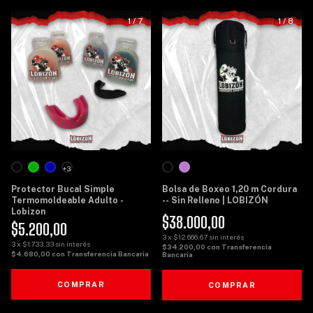
1
/
7
1
/
8
+3
Protector Bucal Simple
Bolsa de Boxeo 1,20 m Cordura
Termomoldeable Adulto -
-- Sin Relleno | LOBIZÓN
Lobizon
$38.000,00
$5.200,00
3
x
$12.666,67
sin interés
3
x
$1.733,33
sin interés
$34.200,00
con
Transferencia
$4.680,00
con
Transferencia Bancaria
Bancaria
COMPRAR
COMPRAR