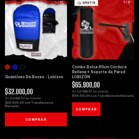
1
/
10
1
/
9
GRATIS
Combo Bolsa 90cm Cordura
Rellena + Soporte de Pared
Guantines De Boxeo - Lobizon
LOBIZÓN
$65.900,00
$32.000,00
3
x
$21.966,67
sin interés
$59.310,00
con
Transferencia Bancaria
3
x
$10.666,67
sin interés
$28.800,00
con
Transferencia
Bancaria
COMPRAR