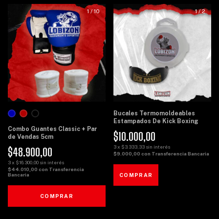
1
/
10
1
/
2
Bucales Termomoldeables
Estampados De Kick Boxing
Combo Guantes Classic + Par
$10.000,00
de Vendas 5cm
3
x
$3.333,33
sin interés
$48.900,00
$9.000,00
con
Transferencia Bancaria
3
x
$16.300,00
sin interés
$44.010,00
con
Transferencia
Bancaria
COMPRAR