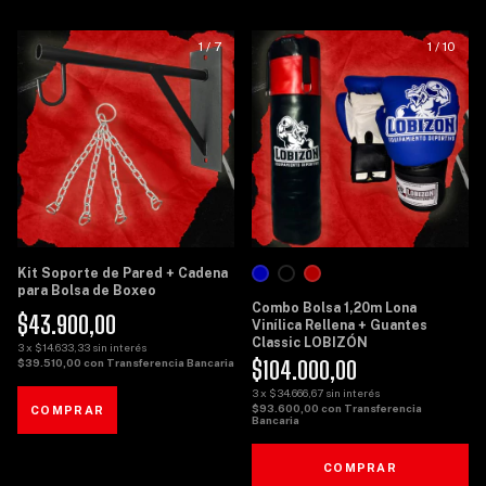
1
/
7
1
/
10
Kit Soporte de Pared + Cadena
para Bolsa de Boxeo
Combo Bolsa 1,20m Lona
$43.900,00
Vinílica Rellena + Guantes
Classic LOBIZÓN
3
x
$14.633,33
sin interés
$104.000,00
$39.510,00
con
Transferencia Bancaria
3
x
$34.666,67
sin interés
$93.600,00
con
Transferencia
Bancaria
COMPRAR