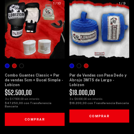
1
/
10
1
/
9
Combo Guantes Classic + Par
Par de Vendas con Pasa Dedo y
de vendas 5cm + Bucal Simple -
Abrojo 3MTS de Largo -
Lobizon
Lobizon
$52.500,00
$18.000,00
3
x
$17.500,00
sin interés
3
x
$6.000,00
sin interés
$47.250,00
con
Transferencia
$16.200,00
con
Transferencia Bancaria
Bancaria
COMPRAR
COMPRAR