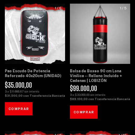
1
/
6
1
/
5
Pao Escudo De Potencia
Bolsa de Boxeo 90 cm Lona
Reforzado 40x20cm (UNIDAD)
Vinílica -- Relleno Incluido +
Cadenas | LOBIZÓN
$35.000,00
$99.000,00
3
x
$11.666,67
sin interés
3
x
$33.000,00
sin interés
$31.500,00
con
Transferencia Bancaria
$89.100,00
con
Transferencia Bancaria