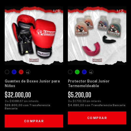
1
/
9
1
/
7
+1
+1
Guantes de Boxeo Junior para
Protector Bucal Junior
Niños
Termomoldeable
$32.000,00
$5.200,00
3
x
$10.666,67
sin interés
3
x
$1.733,33
sin interés
$28.800,00
con
Transferencia
$4.680,00
con
Transferencia Bancaria
Bancaria
COMPRAR
COMPRAR