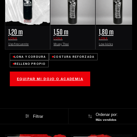
1,20 m
1,50 m
1,80 m
LONA
LONA
LONA
Uso frecuente
Muay Thai
Low kicks
LONA Y CORDURA
COSTURA REFORZADA
RELLENO PROPIO
EQUIPAR MI DOJO O ACADEMIA
Ordenar por:
Filtrar
Más vendidos