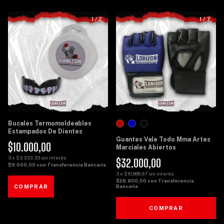
1
/
2
1
/
7
Bucales Termomoldeables
Estampados De Dientes
Guantes Vale Todo Mma Artes
$10.000,00
Marciales Abiertos
3
x
$3.333,33
sin interés
$32.000,00
$9.000,00
con
Transferencia Bancaria
3
x
$10.666,67
sin interés
$28.800,00
con
Transferencia
Bancaria
COMPRAR