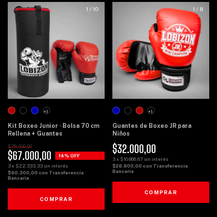
1
/
10
1
/
8
+1
+1
Kit Boxeo Junior · Bolsa 70 cm
Guantes de Boxeo JR para
Rellena + Guantes
Niños
$32.000,00
$78.000,00
$67.000,00
14
% OFF
3
x
$10.666,67
sin interés
3
x
$22.333,33
sin interés
$28.800,00
con
Transferencia
Bancaria
$60.300,00
con
Transferencia
Bancaria
COMPRAR
COMPRAR