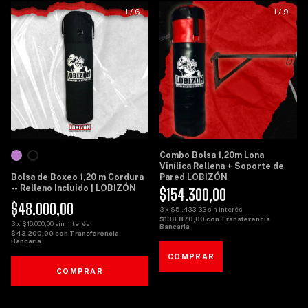
1
/
6
1
/
9
Combo Bolsa 1,20m Lona
Vinílica Rellena + Soporte de
Bolsa de Boxeo 1,20 m Cordura
Pared LOBIZÓN
-- Relleno Incluido | LOBIZÓN
$154.300,00
$48.000,00
3
x
$51.433,33
sin interés
$138.870,00
con
Transferencia
3
x
$16.000,00
sin interés
Bancaria
$43.200,00
con
Transferencia
Bancaria
COMPRAR