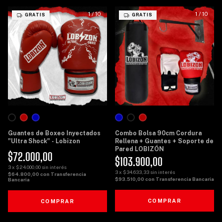
1
/
10
1
/
10
GRATIS
GRATIS
Guantes de Boxeo Inyectados
Combo Bolsa 90cm Cordura
"Ultra Shock" - Lobizon
Rellena + Guantes + Soporte de
Pared LOBIZÓN
$72.000,00
$103.900,00
3
x
$24.000,00
sin interés
3
x
$34.633,33
sin interés
$64.800,00
con
Transferencia
$93.510,00
con
Transferencia Bancaria
Bancaria
COMPRAR
COMPRAR