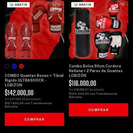
1
/
10
1
/
10
GRATIS
GRATIS
Combo Bolsa 90cm Cordura
Rellena + 2 Pares de Guantes
COMBO Guantes Boxeo + Tibial
LOBIZÓN
Rigido ULTRASHOCK -
$116.000,00
LOBIZON
3
x
$38.666,67
sin interés
$142.000,00
$104.400,00
con
Transferencia
Bancaria
3
x
$47.333,33
sin interés
$127.800,00
con
Transferencia
Bancaria
COMPRAR
COMPRAR