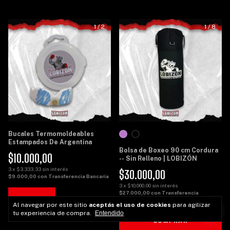
1
/
2
1
/
8
Bucales Termomoldeables
Estampados De Argentina
Bolsa de Boxeo 90 cm Cordura
$10.000,00
-- Sin Relleno | LOBIZÓN
3
x
$3.333,33
sin interés
$30.000,00
$9.000,00
con
Transferencia Bancaria
3
x
$10.000,00
sin interés
$27.000,00
con
Transferencia
Bancaria
Al navegar por este sitio
aceptás el uso de cookies
para agilizar
tu experiencia de compra.
Entendido
COMPRAR