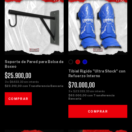
1
/
3
1
/
10
Soporte de Pared para Bolsa de
Boxeo
Tibial Rigido "Ultra Shock" con
$25.900,00
Refuerzo Interno
3
x
$8.633,33
sin interés
$70.000,00
$23.310,00
con
Transferencia Bancaria
3
x
$23.333,33
sin interés
$63.000,00
con
Transferencia
Bancaria
COMPRAR