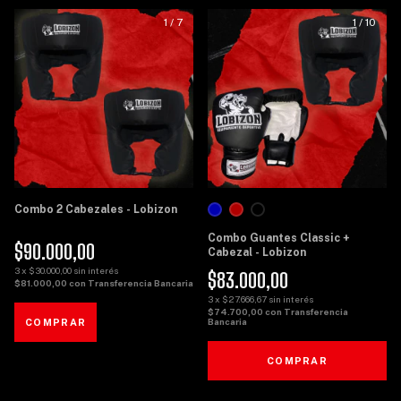
1
/
7
1
/
10
Combo 2 Cabezales - Lobizon
Combo Guantes Classic +
$90.000,00
Cabezal - Lobizon
3
x
$30.000,00
sin interés
$83.000,00
$81.000,00
con
Transferencia Bancaria
3
x
$27.666,67
sin interés
$74.700,00
con
Transferencia
Bancaria
COMPRAR