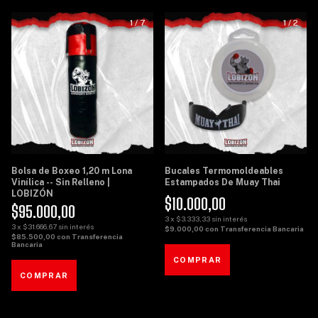
1
/
7
1
/
2
Bolsa de Boxeo 1,20 m Lona
Bucales Termomoldeables
Vinílica -- Sin Relleno |
Estampados De Muay Thai
LOBIZÓN
$10.000,00
$95.000,00
3
x
$3.333,33
sin interés
3
x
$31.666,67
sin interés
$9.000,00
con
Transferencia Bancaria
$85.500,00
con
Transferencia
Bancaria