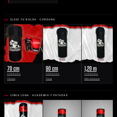
ELEGÍ TU BOLSA · CORDURA
70 cm
90 cm
1,20 m
CORDURA
CORDURA
CORDURA
Chicos
Casa
Más alcance
LÍNEA LONA · ACADEMIA Y PATADAS