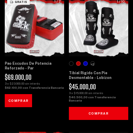
1
/
7
1
/
10
GRATIS
Pao Escudos De Potencia
+2
Reforzado - Par
Tibial Rigido Con Pie
$69.000,00
Desmontable - Lobizon
3
x
$23.000,00
sin interés
$45.000,00
$62.100,00
con
Transferencia Bancaria
3
x
$15.000,00
sin interés
$40.500,00
con
Transferencia
Bancaria
COMPRAR