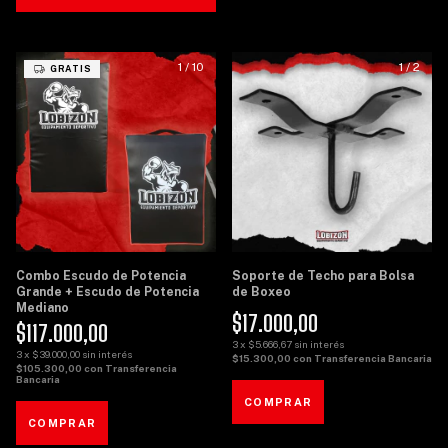
1
/
10
1
/
2
GRATIS
Combo Escudo de Potencia
Soporte de Techo para Bolsa
Grande + Escudo de Potencia
de Boxeo
Mediano
$17.000,00
$117.000,00
3
x
$5.666,67
sin interés
3
x
$39.000,00
sin interés
$15.300,00
con
Transferencia Bancaria
$105.300,00
con
Transferencia
Bancaria