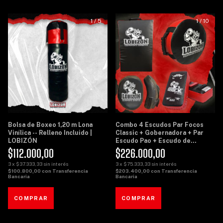
1
/
5
1
/
10
Bolsa de Boxeo 1,20 m Lona
Combo 4 Escudos Par Focos
Vinílica -- Relleno Incluido |
Classic + Gobernadora + Par
LOBIZÓN
Escudo Pao + Escudo de
Potencia Grande - Lobizon
$112.000,00
$226.000,00
3
x
$37.333,33
sin interés
3
x
$75.333,33
sin interés
$100.800,00
con
Transferencia
$203.400,00
con
Transferencia
Bancaria
Bancaria