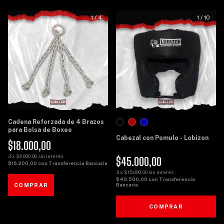
1
/
4
1
/
10
Cadena Reforzada de 4 Brazos
para Bolsa de Boxeo
Cabezal con Pomulo - Lobizon
$18.000,00
3
x
$6.000,00
sin interés
$45.000,00
$16.200,00
con
Transferencia Bancaria
3
x
$15.000,00
sin interés
$40.500,00
con
Transferencia
Bancaria
COMPRAR