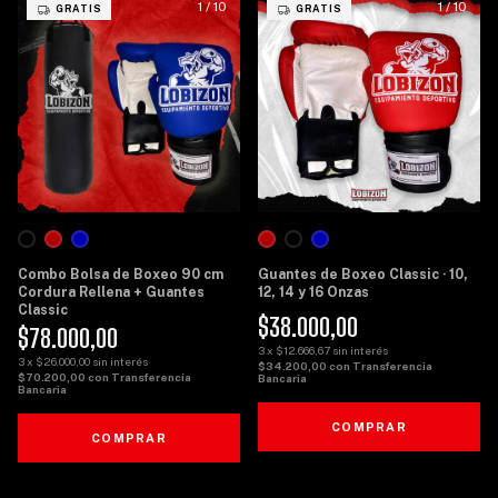
1
/
10
1
/
10
GRATIS
GRATIS
Combo Bolsa de Boxeo 90 cm
Guantes de Boxeo Classic · 10,
Cordura Rellena + Guantes
12, 14 y 16 Onzas
Classic
$38.000,00
$78.000,00
3
x
$12.666,67
sin interés
3
x
$26.000,00
sin interés
$34.200,00
con
Transferencia
$70.200,00
con
Transferencia
Bancaria
Bancaria
COMPRAR
COMPRAR