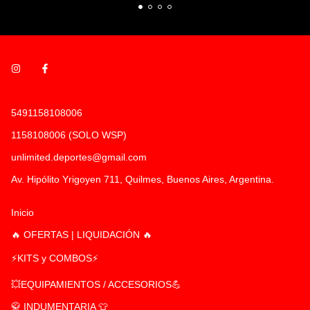
5491158108006
1158108006 (SOLO WSP)
unlimited.deportes@gmail.com
Av. Hipólito Yrigoyen 711, Quilmes, Buenos Aires, Argentina.
Inicio
🔥 OFERTAS | LIQUIDACIÓN 🔥
⚡KITS y COMBOS⚡
💥EQUIPAMIENTOS / ACCESORIOS💪
🥋 INDUMENTARIA 👕