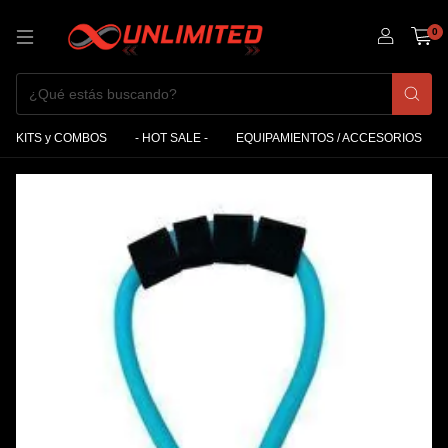
0
KITS y COMBOS
- HOT SALE -
EQUIPAMIENTOS / ACCESORIOS
1
/
4